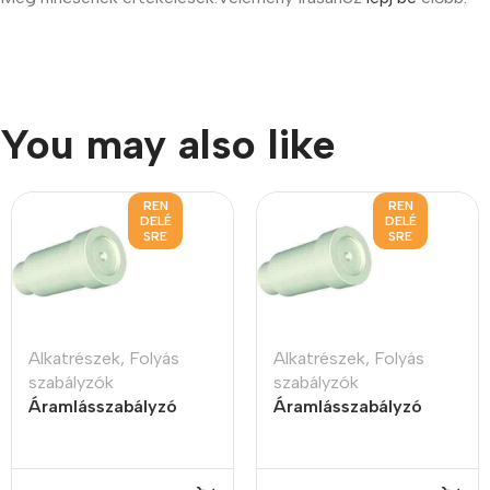
You may also like
REN
REN
DELÉ
DELÉ
SRE
SRE
Alkatrészek
,
Folyás
Alkatrészek
,
Folyás
szabályzók
szabályzók
Áramlásszabályzó
Áramlásszabályzó
insert style, 0.5LPM
insert style, 1LPM