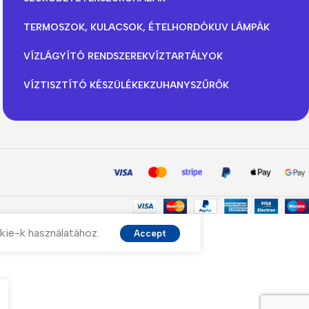
TERMOSZOK, KULACSOK, ÉTELHORDÓK
UV LÁMPÁK
VÍZLÁGYÍTÓ RENDSZEREK
VÍZTARTÁLYOK
VÍZTISZTÍTÓ KÉSZÜLÉKEK
ZUHANYSZŰRŐK
kie-k használatához.
Accept