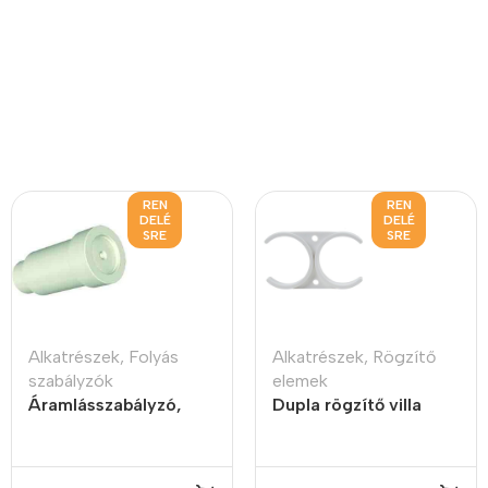
REN
REN
DELÉ
DELÉ
SRE
SRE
Alkatrészek
,
Folyás
Alkatrészek
,
Rögzítő
szabályzók
elemek
Áramlásszabályzó,
Dupla rögzítő villa
insert style, 1.7LPM
víztisztító szűrőkhöz
2″ x 2″