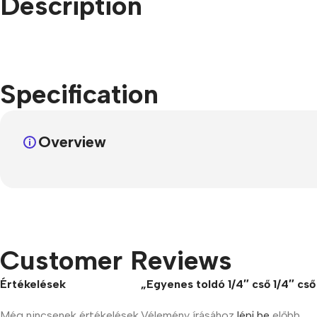
Description
Refurbished phones
Accessories
Memory cards
Specification
Stand holders
Car holders
Overview
Selfie sticks
Customer Reviews
Értékelések
„Egyenes toldó 1/4″ cső 1/4″ cső
Még nincsenek értékelések.
Vélemény írásához
lépj be
előbb.