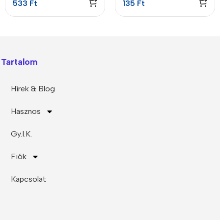
533
Ft
135
Ft
Tartalom
Hírek & Blog
Hasznos
Gy.I.K.
Fiók
Kapcsolat