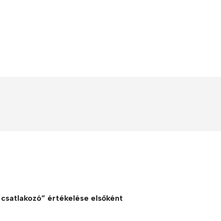
Polycarbonate protector
Mains chargers
Covers For Phones
Data cables
Wireless chargers
Cavers-overlays
Covers-cases
 csatlakozó” értékelése elsőként