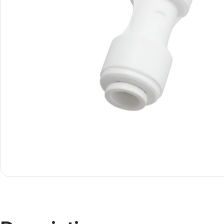
Smartphones
Apple
Samsung
Google
Nokia
Motorola