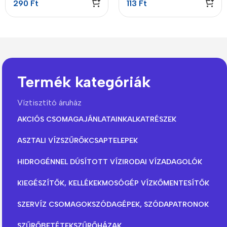
290
Ft
113
Ft
Termék kategóriák
Víztisztító áruház
AKCIÓS CSOMAGAJÁNLATAINK
ALKATRÉSZEK
ASZTALI VÍZSZŰRŐK
CSAPTELEPEK
HIDROGÉNNEL DÚSÍTOTT VÍZ
IRODAI VÍZADAGOLÓK
KIEGÉSZÍTŐK, KELLÉKEK
MOSÓGÉP VÍZKŐMENTESÍTŐK
SZERVÍZ CSOMAGOK
SZÓDAGÉPEK, SZÓDAPATRONOK
SZŰRŐBETÉTEK
SZŰRŐHÁZAK