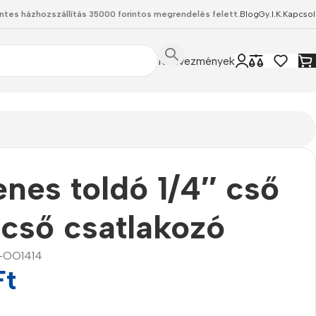
ntes házhozszállítás 35000 forintos megrendelés felett.
Blog
Gy.I.K.
Kapcsol
Kedvezmények
nes toldó 1/4″ cső
 cső csatlakozó
-OO1414
Ft