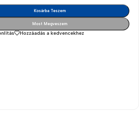
Kosárba Teszem
Most Megveszem
nlítás
Hozzáadás a kedvencekhez
es