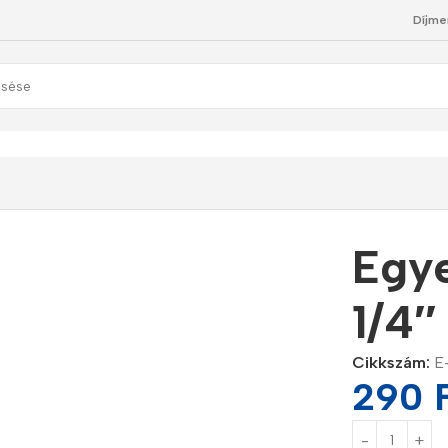
Díjme
″ cső csatlakozó
Egye
1/4″
Cikkszám:
E
290