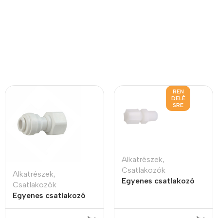
REN
DELÉ
SRE
Alkatrészek
,
Csatlakozók
Alkatrészek
,
Egyenes csatlakozó
Csatlakozók
1/4″ K 1/4″ JACO
Egyenes csatlakozó
1/4″ JG 7/16-24″ B