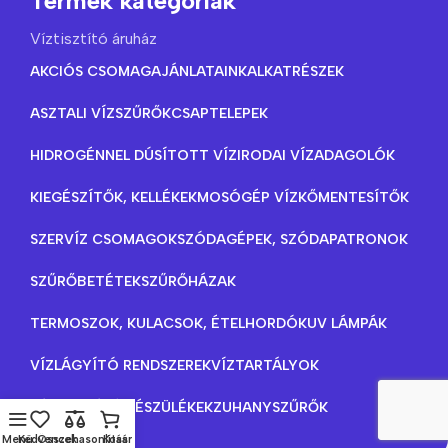
Termék kategóriák
Víztisztító áruház
AKCIÓS CSOMAGAJÁNLATAINK
ALKATRÉSZEK
ASZTALI VÍZSZŰRŐK
CSAPTELEPEK
HIDROGÉNNEL DÚSÍTOTT VÍZ
IRODAI VÍZADAGOLÓK
KIEGÉSZÍTŐK, KELLÉKEK
MOSÓGÉP VÍZKŐMENTESÍTŐK
SZERVÍZ CSOMAGOK
SZÓDAGÉPEK, SZÓDAPATRONOK
SZŰRŐBETÉTEK
SZŰRŐHÁZAK
TERMOSZOK, KULACSOK, ÉTELHORDÓK
UV LÁMPÁK
VÍZLÁGYÍTÓ RENDSZEREK
VÍZTARTÁLYOK
VÍZTISZTÍTÓ KÉSZÜLÉKEK
ZUHANYSZŰRŐK
Menü
Kedvencek
Összehasonlítás
Kosár