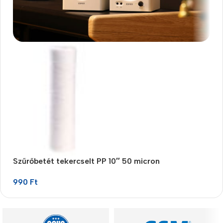
RO Vízszűrőbetét
Csak ezen a héten 25%
kedvezménnyel
Megnézem
Szűrőbetét tekercselt PP 10″ 50 micron
Sz
990
Ft
9