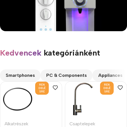
A mindennapi prémium
Szűrőbetétek
Kedvencek
kategóriánként
CUSTOM TEXT
Megnézem
Smartphones
PC & Components
Appliances
REN
REN
DELÉ
DELÉ
SRE
SRE
Alkatrészek
Csaptelepek