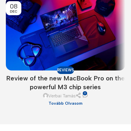
08
DEC
REVIEWS
Review of the new MacBook Pro on the
powerful M3 chip series
0
Verbai Tamás
Tovább Olvasom