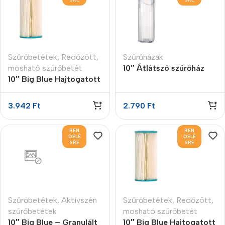
Szűrőbetétek
,
Redőzött,
Szűrőházak
mosható szűrőbetét
10″ Átlátszó szűrőház
10″ Big Blue Hajtogatott
1/4″
szűrőbetét 50 micron
3.942
Ft
2.790
Ft
REN
REN
DELÉ
DELÉ
SRE
SRE
Szűrőbetétek
,
Aktívszén
Szűrőbetétek
,
Redőzött,
szűrőbetétek
mosható szűrőbetét
10″ Big Blue – Granulált
10″ Big Blue Hajtogatott