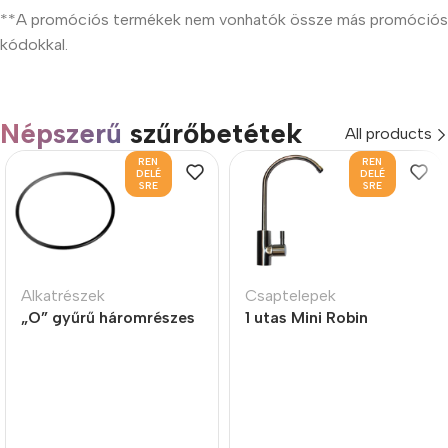
**A promóciós termékek nem vonhatók össze más promóciós
kódokkal.
Népszerű
szűrőbetétek
All products
REN
REN
DELÉ
DELÉ
SRE
SRE
Alkatrészek
Csaptelepek
„O” gyűrű háromrészes
1 utas Mini Robin
szűrőházakhoz
kifolyócsap