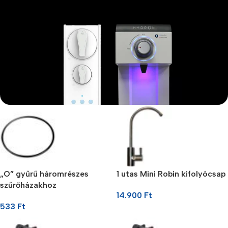
A mindennapi prémium
Lätt x Hydron
Megnézem
„O” gyűrű háromrészes
1 utas Mini Robin kifolyócsap
szűrőházakhoz
14.900
Ft
533
Ft