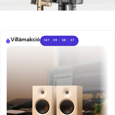
Villámakció
:
:
:
147
09
08
36