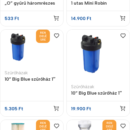
„O” gyűrű háromrészes
1 utas Mini Robin
szűrőházakhoz
kifolyócsap
533
Ft
14.900
Ft
REN
DELÉ
SRE
Szűrőházak
10” Big Blue szűrőház 1″
Szűrőházak
10” Big Blue szűrőház 1″
2 O-gyűrűvel
5.305
Ft
19.900
Ft
REN
REN
DELÉ
DELÉ
SRE
SRE