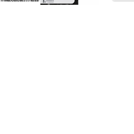
Menü
Kedvencek
Összehasonlítás
Kosár
you think how bout the other way around? How can you
evaluate content without design? No typography, no colors,
no layout, no styles, all those things that convey the
important signals that go beyond the mere textual, hierarchies
of information, weight, emphasis, oblique stresses, priorities,
all those subtle cues that also have visual and emotional
appeal to the reader.
BIG BLUE
Big Blue
Szűrőházak és szűrőbetétek
SZŰRŐHÁZAK
SZŰRŐBETÉTEK
KIEGÉSZÍTŐK