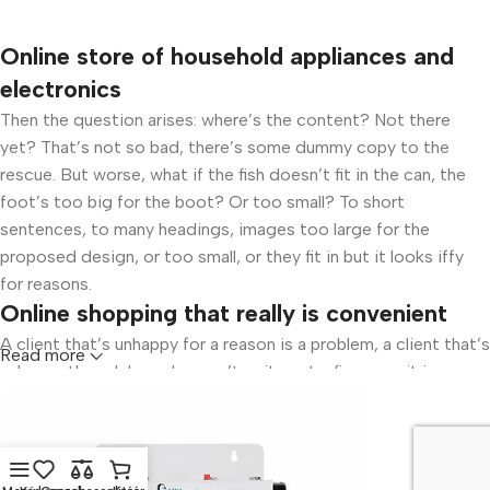
Online store of household appliances and
electronics
Then the question arises: where’s the content? Not there
yet? That’s not so bad, there’s some dummy copy to the
rescue. But worse, what if the fish doesn’t fit in the can, the
foot’s too big for the boot? Or too small? To short
sentences, to many headings, images too large for the
proposed design, or too small, or they fit in but it looks iffy
for reasons.
Online shopping that really is convenient
A client that’s unhappy for a reason is a problem, a client that’s
Read more
unhappy though he or her can’t quite put a finger on it is
worse. Chances are there wasn’t collaboration,
communication, and checkpoints, there wasn’t a process
agreed upon or specified with the granularity required. It’s
content strategy gone awry right from the start. If that’s what