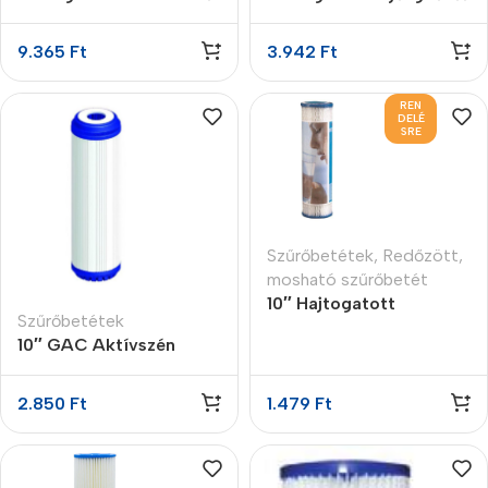
aktívszén szűrőbetét
szűrőbetét 5 micron
9.365
Ft
3.942
Ft
REN
DELÉ
SRE
Szűrőbetétek
,
Redőzött,
mosható szűrőbetét
10″ Hajtogatott
Szűrőbetétek
szűrőbetét 1 micron
10″ GAC Aktívszén
szűrőbetét
2.850
Ft
1.479
Ft