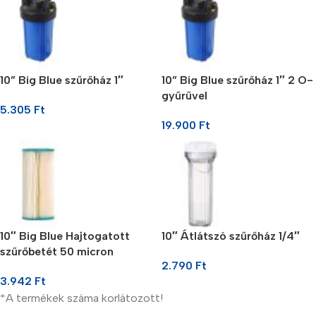
10” Big Blue szűrőház 1″
10” Big Blue szűrőház 1″ 2 O-
gyűrűvel
5.305
Ft
19.900
Ft
10″ Big Blue Hajtogatott
10″ Átlátszó szűrőház 1/4″
szűrőbetét 50 micron
2.790
Ft
3.942
Ft
*A termékek száma korlátozott!