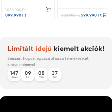
Vízmegoldás Csomag
csomag
1.033.000
Ft
899.990
Ft
599.990
Ft
688.000
Ft
Limitált idejű
kiemelt akciók!
Siessen, hogy megvásárolhassa termékeinket
kedvezménnyel.
147
09
08
36
Days
Hr
Min
Sc