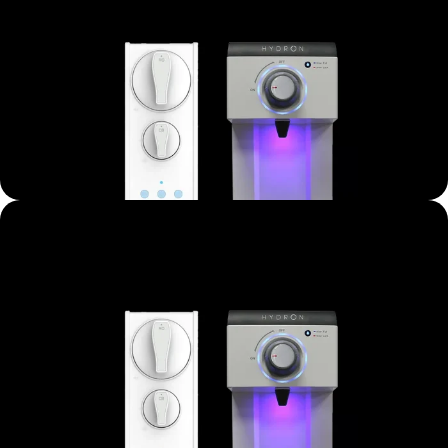
Háztartási víztisztítók
Megnézem
A mindennapi prémium
Több utas csapok
Megnézem