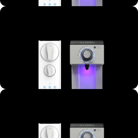
A mindennapi prémium
Vízlágyítók
Megnézem
A mindennapi prémium
Irodai gépek
Megnézem