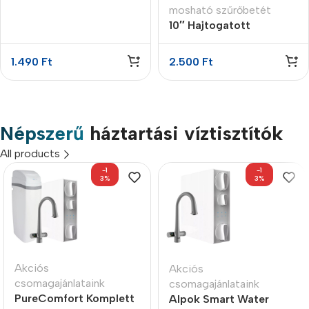
mosható szűrőbetét
10″ Hajtogatott
szűrőbetét 5 micron
1.490
Ft
2.500
Ft
Népszerű
háztartási víztisztítók
All products
-1
-1
3%
3%
Akciós
Akciós
csomagajánlataink
csomagajánlataink
PureComfort Komplett
Alpok Smart Water