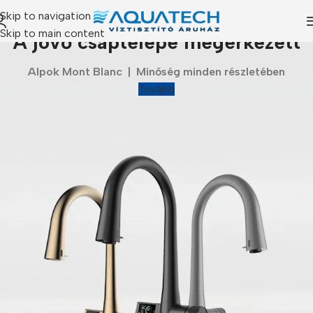
Skip to navigation
Skip to main content
A jövő csaptelepe megérkezett
Alpok Mont Blanc | Minőség minden részletében
Tovább