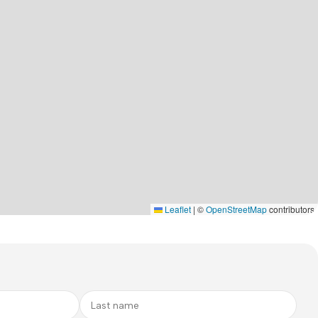
Leaflet
|
©
OpenStreetMap
contributors
es