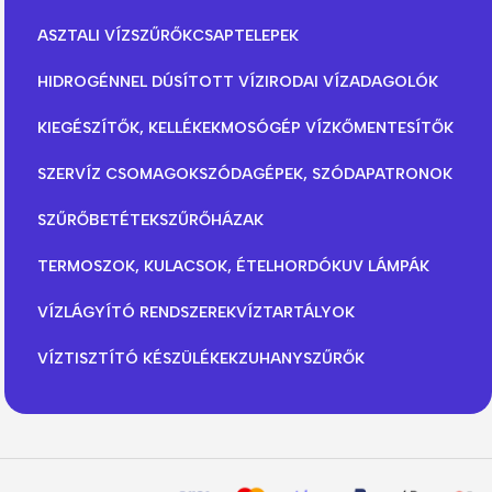
ASZTALI VÍZSZŰRŐK
CSAPTELEPEK
HIDROGÉNNEL DÚSÍTOTT VÍZ
IRODAI VÍZADAGOLÓK
KIEGÉSZÍTŐK, KELLÉKEK
MOSÓGÉP VÍZKŐMENTESÍTŐK
SZERVÍZ CSOMAGOK
SZÓDAGÉPEK, SZÓDAPATRONOK
SZŰRŐBETÉTEK
SZŰRŐHÁZAK
TERMOSZOK, KULACSOK, ÉTELHORDÓK
UV LÁMPÁK
VÍZLÁGYÍTÓ RENDSZEREK
VÍZTARTÁLYOK
VÍZTISZTÍTÓ KÉSZÜLÉKEK
ZUHANYSZŰRŐK