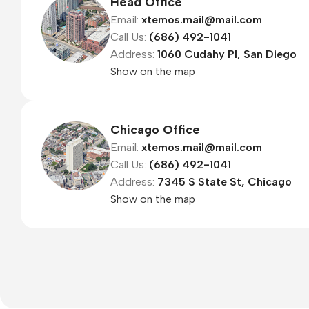
Head Office
Email:
xtemos.mail@mail.com
Refurbished phones
Call Us:
(686) 492-1041
Accessories
Address:
1060 Cudahy Pl, San Diego
Show on the map
Memory cards
Stand holders
Car holders
Chicago Office
Email:
xtemos.mail@mail.com
Selfie sticks
Call Us:
(686) 492-1041
Address:
7345 S State St, Chicago
Show on the map