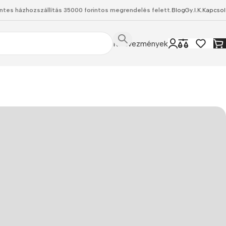
ntes házhozszállítás 35000 forintos megrendelés felett.
Blog
Gy.I.K.
Kapcsol
Kedvezmények