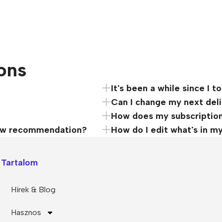
ons
It's been a while since I
Can I change my next del
How does my subscriptio
a new recommendation?
How do I edit what's in m
Tartalom
Hírek & Blog
Hasznos