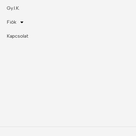
Gy.I.K.
Fiók
Kapcsolat