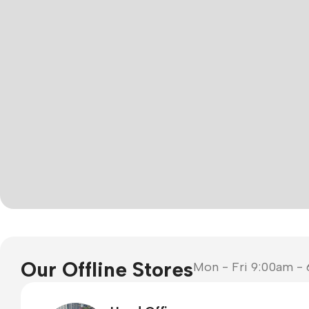
Smartphones
Apple
Samsung
Google
Our Offline Stores
Mon - Fri 9:00am -
Nokia
Motorola