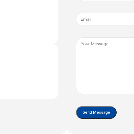
Polycarbonate protector
Mains chargers
Covers For Phones
Data cables
Wireless chargers
Cavers-overlays
Covers-cases