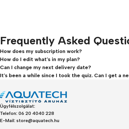
Frequently Asked Questi
How does my subscription work?
How do I edit what's in my plan?
Can I change my next delivery date?
It's been a while since I took the quiz. Can I get 
Ügyfélszolgálat:
Telefon: 06 20 4040 228
E-Mail: store@aquatech.hu