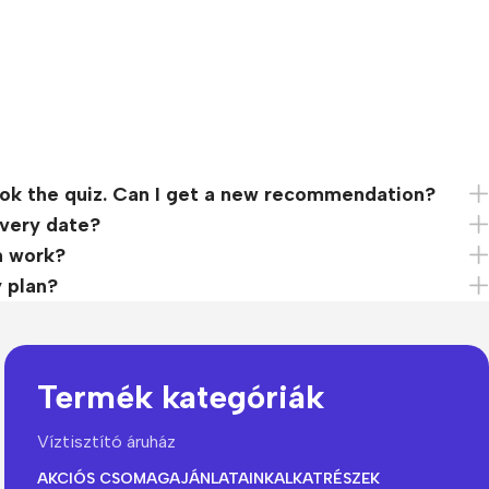
 took the quiz. Can I get a new recommendation?
ivery date?
n work?
y plan?
Termék kategóriák
Víztisztító áruház
AKCIÓS CSOMAGAJÁNLATAINK
ALKATRÉSZEK