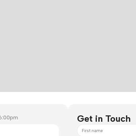
Power Banks
Headphones
Baseus
In-ear headphones
Remax
Wired headphones
Hoco
Wireless headphon
Get in Touch
 6:00pm
Screen Protectors
Bluetooth headsets
Power Devices
Tempered glass