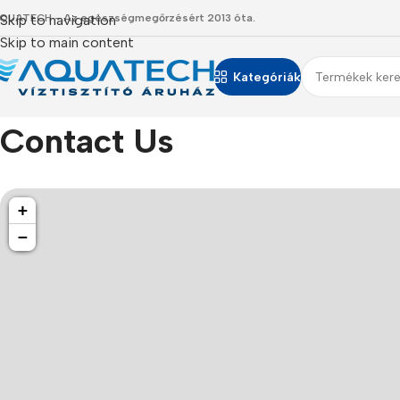
QUATECH - Az egészségmegőrzésért 2013 óta.
Skip to navigation
Skip to main content
Kategóriák
Főoldal
/
Contact Us
Contact Us
+
−