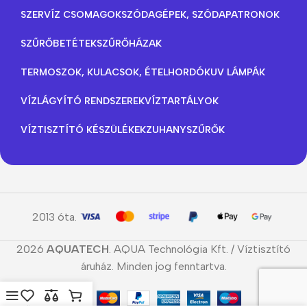
SZERVÍZ CSOMAGOK
SZÓDAGÉPEK, SZÓDAPATRONOK
SZŰRŐBETÉTEK
SZŰRŐHÁZAK
TERMOSZOK, KULACSOK, ÉTELHORDÓK
UV LÁMPÁK
VÍZLÁGYÍTÓ RENDSZEREK
VÍZTARTÁLYOK
VÍZTISZTÍTÓ KÉSZÜLÉKEK
ZUHANYSZŰRŐK
2013 óta.
2026
AQUATECH
. AQUA Technológia Kft. / Víztisztító
áruház. Minden jog fenntartva.