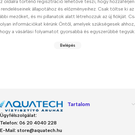
z oldalra történő regisztráció lehetővé teszi, hogy hozzáférjen
rendeléseinek állapotához és előzményeihez. Csak töltse ki az
ábbi mezőket, és mi pillanatok alatt létrehozzuk az új fiókját. C
olyan információkat kérünk Öntől, amelyek szükségesek ahhoz,
hogy a vásárlási folyamatot gyorsabbá és egyszerűbbé tegyük
Belépés
Tartalom
Ügyfélszolgálat:
Telefon: 06 20 4040 228
E-Mail: store@aquatech.hu