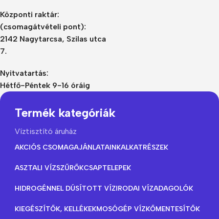
Központi raktár:
(csomagátvételi pont):
2142 Nagytarcsa, Szilas utca
7.
Nyitvatartás:
Hétfő-Péntek 9-16 óráig
Termék kategóriák
Víztisztító áruház
AKCIÓS CSOMAGAJÁNLATAINK
ALKATRÉSZEK
ASZTALI VÍZSZŰRŐK
CSAPTELEPEK
HIDROGÉNNEL DÚSÍTOTT VÍZ
IRODAI VÍZADAGOLÓK
KIEGÉSZÍTŐK, KELLÉKEK
MOSÓGÉP VÍZKŐMENTESÍTŐK