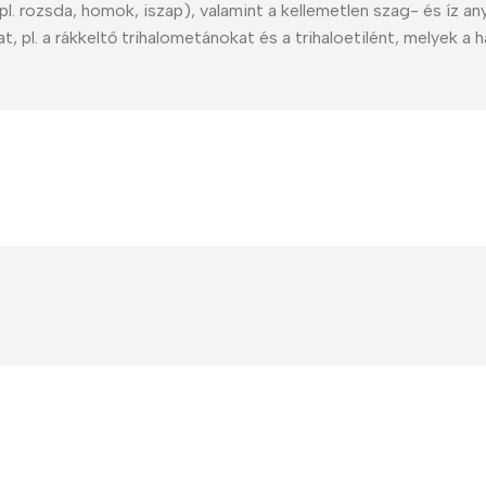
l. rozsda, homok, iszap), valamint a kellemetlen szag- és íz an
t, pl. a rákkeltő trihalometánokat és a trihaloetilént, melyek a h