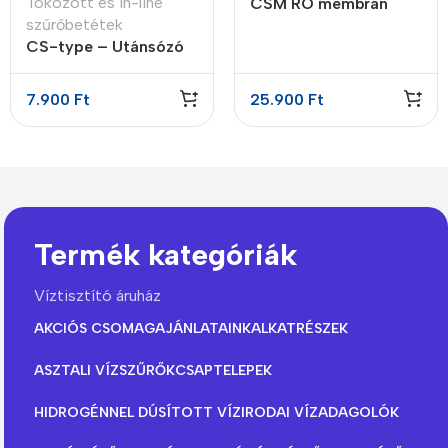
Tokozott és In-line
CSM RO membrán
szűrőbetétek
400GPD
CS-type – Utánsózó
patron
7.900
Ft
25.900
Ft
Termék kategóriák
Víztisztító áruház
AKCIÓS CSOMAGAJÁNLATAINK
ALKATRÉSZEK
ASZTALI VÍZSZŰRŐK
CSAPTELEPEK
HIDROGÉNNEL DÚSÍTOTT VÍZ
IRODAI VÍZADAGOLÓK