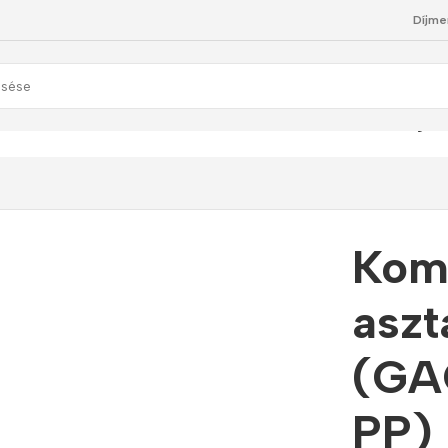
Díjme
mbinált szűrőbetét asztali vízszűrőhöz (GAC + KDF + Ag + 
Komb
aszt
(GA
PP)