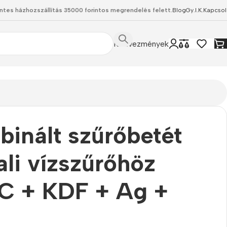
ntes házhozszállítás 35000 forintos megrendelés felett.
Blog
Gy.I.K.
Kapcsol
Kedvezmények
PP)
inált szűrőbetét
ali vízszűrőhöz
C + KDF + Ag +