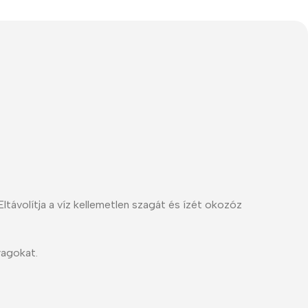
The thinnest iPhone
ever
iPhone Air
ávolítja a víz kellemetlen szagát és ízét okozóz
Buy Now
yagokat.