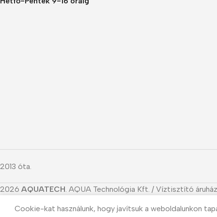
Hétfő-Péntek 9-16 óráig
2013 óta.
2026
AQUATECH
. AQUA Technológia Kft. / Víztisztító áruház
Cookie-kat használunk, hogy javítsuk a weboldalunkon tap