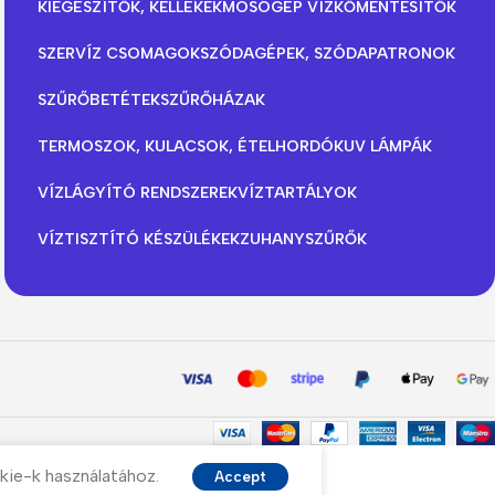
KIEGÉSZÍTŐK, KELLÉKEK
MOSÓGÉP VÍZKŐMENTESÍTŐK
SZERVÍZ CSOMAGOK
SZÓDAGÉPEK, SZÓDAPATRONOK
SZŰRŐBETÉTEK
SZŰRŐHÁZAK
TERMOSZOK, KULACSOK, ÉTELHORDÓK
UV LÁMPÁK
VÍZLÁGYÍTÓ RENDSZEREK
VÍZTARTÁLYOK
VÍZTISZTÍTÓ KÉSZÜLÉKEK
ZUHANYSZŰRŐK
kie-k használatához.
Accept