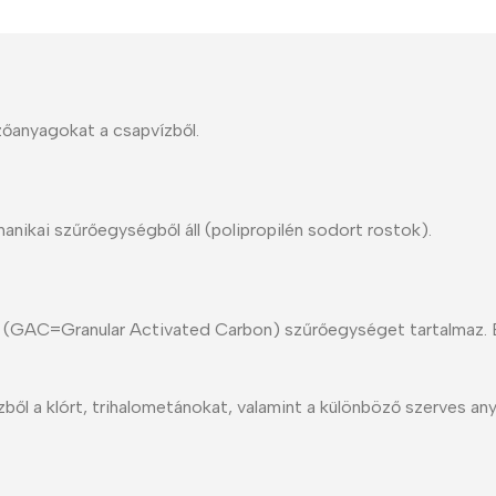
Polycarbonate protector
Mains chargers
Covers For Phones
Data cables
Wireless chargers
Cavers-overlays
zőanyagokat a csapvízből.
Covers-cases
nikai szűrőegységből áll (polipropilén sodort rostok).
n (GAC=Granular Activated Carbon) szűrőegységet tartalmaz. Elt
zből a klórt, trihalometánokat, valamint a különböző szerves an