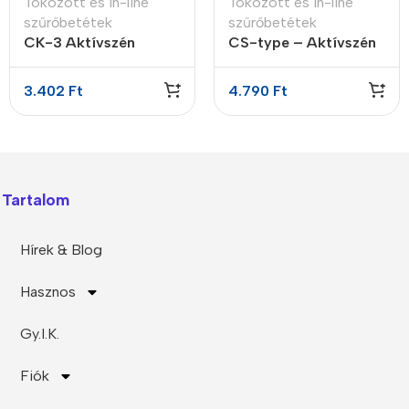
Tokozott és In-line
Tokozott és In-line
szűrőbetétek
szűrőbetétek
CK-3 Aktívszén
CS-type – Aktívszén
vízszűrő betét GAC
előszűrő GAC
3.402
Ft
4.790
Ft
Tartalom
Hírek & Blog
Hasznos
Gy.I.K.
Fiók