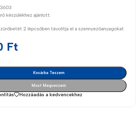
13603
űrő készülékhez ajánlott.
szűrőbetét 2 lépcsőben távolítja el a szennyezőanyagokat
0
Ft
Kosárba Teszem
Most Megveszem
nlítás
Hozzáadás a kedvencekhez
es