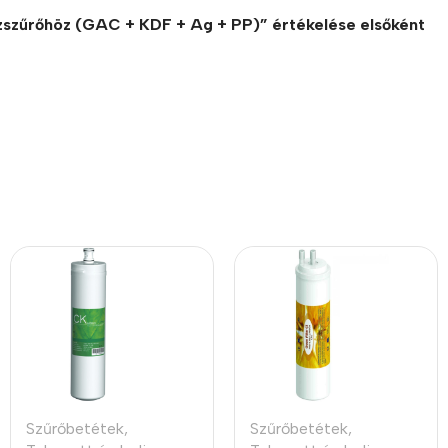
ízszűrőhöz (GAC + KDF + Ag + PP)” értékelése elsőként
Szűrőbetétek
,
Szűrőbetétek
,