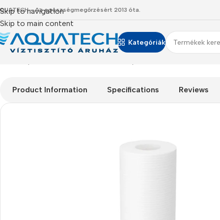
QUATECH - Az egészségmegőrzésért 2013 óta.
Skip to navigation
Skip to main content
Kategóriák
Kezdőlap
/
Termékeink
/
Szűrőbetétek
/
Speciális szűrőbetétek
/
Ko
Product Information
Specifications
Reviews