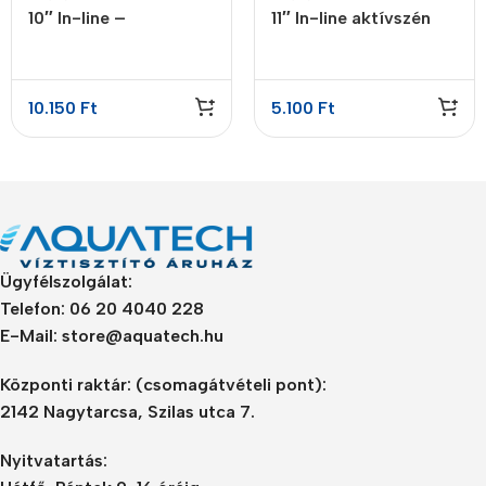
10″ In-line –
11″ In-line aktívszén
visszasózó patron 4
előszűrő GAC
lépcsős
10.150
Ft
5.100
Ft
Ügyfélszolgálat:
Telefon: 06 20 4040 228
E-Mail: store@aquatech.hu
Központi raktár:
(csomagátvételi pont):
2142 Nagytarcsa, Szilas utca 7.
Nyitvatartás: