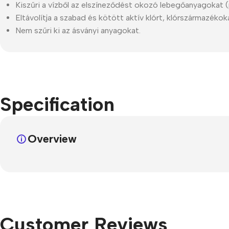
Kiszűri a vízből az elszíneződést okozó lebegőanyagokat (p
Eltávolítja a szabad és kötött aktív klórt, klórszármazékoka
Nem szűri ki az ásványi anyagokat.
Specification
Overview
Customer Reviews