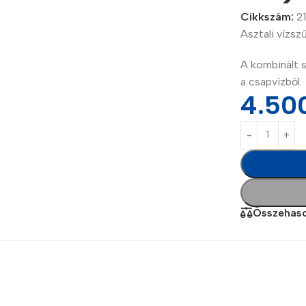
Cikkszám:
2
Asztali vízsz
A kombinált 
a csapvízből.
4.50
Power Banks
Headphones
Baseus
In-ear headphones
Összehaso
Remax
Wired headphones
Hoco
Wireless headphon
Screen Protectors
Bluetooth headsets
Power Devices
Tempered glass