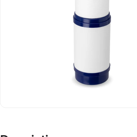
Smartphones
Apple
Samsung
Google
Nokia
Motorola