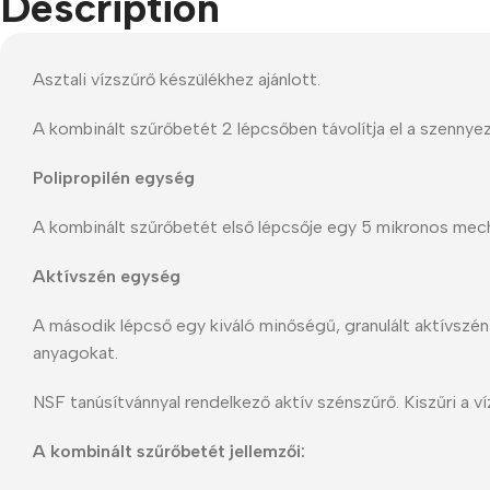
Description
Refurbished phones
Accessories
Asztali vízszűrő készülékhez ajánlott.
Memory cards
A kombinált szűrőbetét 2 lépcsőben távolítja el a szennye
Stand holders
Polipropilén egység
Car holders
A kombinált szűrőbetét első lépcsője egy 5 mikronos mecha
Selfie sticks
Aktívszén egység
A második lépcső egy kiváló minőségű, granulált aktívszé
anyagokat.
NSF tanúsítvánnyal rendelkező aktív szénszűrő. Kiszűri a ví
A kombinált szűrőbetét jellemzői: