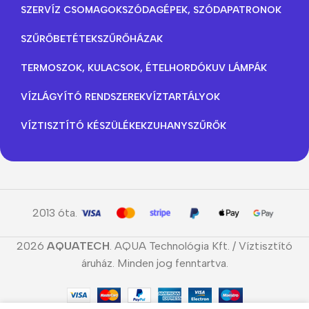
SZERVÍZ CSOMAGOK
SZÓDAGÉPEK, SZÓDAPATRONOK
SZŰRŐBETÉTEK
SZŰRŐHÁZAK
TERMOSZOK, KULACSOK, ÉTELHORDÓK
UV LÁMPÁK
VÍZLÁGYÍTÓ RENDSZEREK
VÍZTARTÁLYOK
VÍZTISZTÍTÓ KÉSZÜLÉKEK
ZUHANYSZŰRŐK
2013 óta.
2026
AQUATECH
. AQUA Technológia Kft. / Víztisztító
áruház. Minden jog fenntartva.