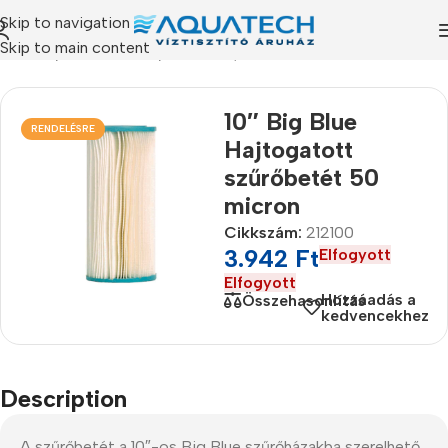
Skip to navigation
Skip to main content
mékeink
/
Szűrőbetétek
/
Redőzött, mosható szűrőbetét
10″ Big Blue
RENDELÉSRE
Hajtogatott
szűrőbetét 50
micron
Cikkszám:
212100
3.942
Ft
Elfogyott
Elfogyott
Hozzáadás a
Összehasonlítás
kedvencekhez
Description
A szűrőbetét a 10″-os Big Blue szűrőházakba szerelhető.