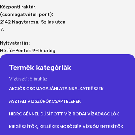
Központi raktár:
(csomagátvételi pont):
2142 Nagytarcsa, Szilas utca
7.
Nyitvatartás:
Hétfő-Péntek 9-16 óráig
Termék kategóriák
Víztisztító áruház
AKCIÓS CSOMAGAJÁNLATAINK
ALKATRÉSZEK
ASZTALI VÍZSZŰRŐK
CSAPTELEPEK
HIDROGÉNNEL DÚSÍTOTT VÍZ
IRODAI VÍZADAGOLÓK
KIEGÉSZÍTŐK, KELLÉKEK
MOSÓGÉP VÍZKŐMENTESÍTŐK