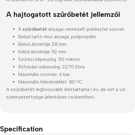
A hajtogatott szűrőbetét jellemzői
A
szűrőbetét
anyaga: nemezelt poliészter szövet
Belső tartó rész anyaga: polipropilén
Belső átmérője 28 mm
Külső átmérője: 112 mm
Szűrési képesség: 50 mikron
Átfolyási sebesség: 2270 l/óra
Maximális nyomás: 6 bar
Maximális hőmérséklet: 80
C
0
A szűrőbetét leghosszabb élettartama 1 év, de ezt a víz
szennyezettsége jelentősen csökentheti.
Specification