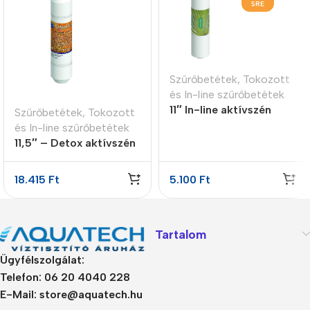
SRE
Szűrőbetétek
,
Tokozott
és In-line szűrőbetétek
11″ In-line aktívszén
Szűrőbetétek
,
Tokozott
előszűrő GAC
és In-line szűrőbetétek
11,5″ – Detox aktívszén
utószűrő
18.415
Ft
5.100
Ft
Tartalom
Ügyfélszolgálat:
Telefon: 06 20 4040 228
E-Mail: store@aquatech.hu