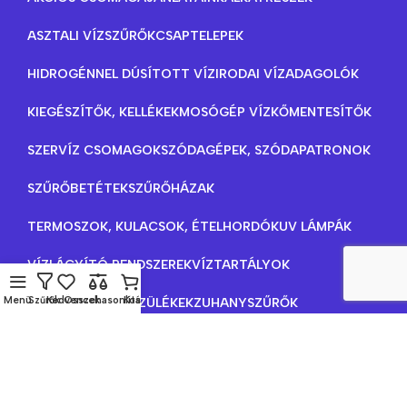
ASZTALI VÍZSZŰRŐK
CSAPTELEPEK
HIDROGÉNNEL DÚSÍTOTT VÍZ
IRODAI VÍZADAGOLÓK
KIEGÉSZÍTŐK, KELLÉKEK
MOSÓGÉP VÍZKŐMENTESÍTŐK
SZERVÍZ CSOMAGOK
SZÓDAGÉPEK, SZÓDAPATRONOK
SZŰRŐBETÉTEK
SZŰRŐHÁZAK
TERMOSZOK, KULACSOK, ÉTELHORDÓK
UV LÁMPÁK
VÍZLÁGYÍTÓ RENDSZEREK
VÍZTARTÁLYOK
Menü
Szűrők
Kedvencek
Összehasonlítás
Kosár
VÍZTISZTÍTÓ KÉSZÜLÉKEK
ZUHANYSZŰRŐK