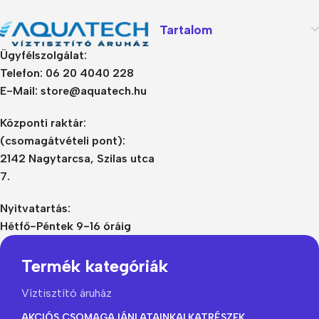
Tartalom
Ügyfélszolgálat:
Telefon: 06 20 4040 228
E-Mail: store@aquatech.hu
Központi raktár:
(csomagátvételi pont):
2142 Nagytarcsa, Szilas utca
7.
Nyitvatartás:
Hétfő-Péntek 9-16 óráig
Termék kategóriák
Víztisztító áruház
AKCIÓS CSOMAGAJÁNLATAINK
ALKATRÉSZEK