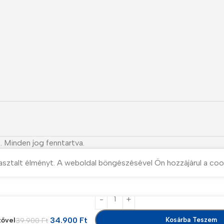
. Minden jog fenntartva.
asztalt élményt. A weboldal böngészésével Ön hozzájárul a coo
34.900
Ft
zővel
39.900
Ft
Kosárba Teszem