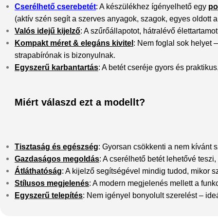
Cserélhető cserebetét
: A készülékhez ígényelhető egy
po
(aktív szén segít a szerves anyagok, szagok, egyes oldott 
Valós idejű kijelző
: A szűrőállapotot, hátralévő élettartam
Kompakt méret & elegáns kivitel
: Nem foglal sok helyet
strapabírónak is bizonyulnak.
Egyszerű karbantartás
: A betét cseréje gyors és praktiku
Miért válaszd ezt a modellt?
Tisztaság és egészség
: Gyorsan csökkenti a nem kívánt s
Gazdaságos megoldás
: A cserélhető betét lehetővé teszi
Átláthatóság
: A kijelző segítségével mindig tudod, mikor 
Stílusos megjelenés
: A modern megjelenés mellett a funk
Egyszerű telepítés
: Nem igényel bonyolult szerelést – id