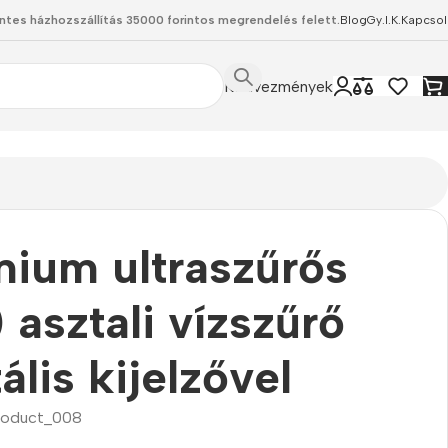
ntes házhozszállítás 35000 forintos megrendelés felett.
Blog
Gy.I.K.
Kapcsol
Kedvezmények
ium ultraszűrős
 asztali vízszűrő
tális kijelzővel
roduct_008