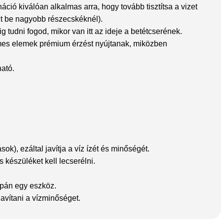
ció kiválóan alkalmas arra, hogy tovább tisztítsa a vizet
ölt be nagyobb részecskéknél).
g tudni fogod, mikor van itt az ideje a betétcserének.
émes elemek prémium érzést nyújtanak, miközben
ható.
), ezáltal javítja a víz ízét és minőségét.
 készüléket kell lecserélni.
upán egy eszköz.
avítani a vízminőséget.