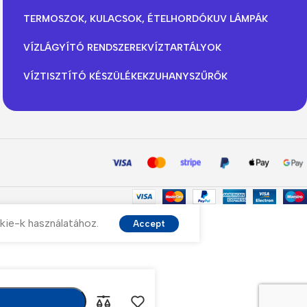
TERMOSZOK, KULACSOK, ÉTELHORDÓK
UV LÁMPÁK
VÍZLÁGYÍTÓ RENDSZEREK
VÍZTARTÁLYOK
VÍZTISZTÍTÓ KÉSZÜLÉKEK
ZUHANYSZŰRŐK
kie-k használatához.
Accept