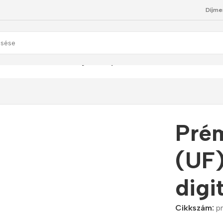
Díjme
) asztali vízszűrő digitális kijelzővel
Prém
(UF)
digi
Cikkszám:
p