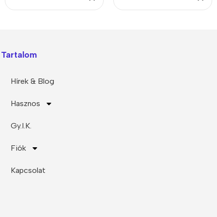
PP)
Tartalom
Hírek & Blog
Hasznos
Gy.I.K.
Fiók
Kapcsolat