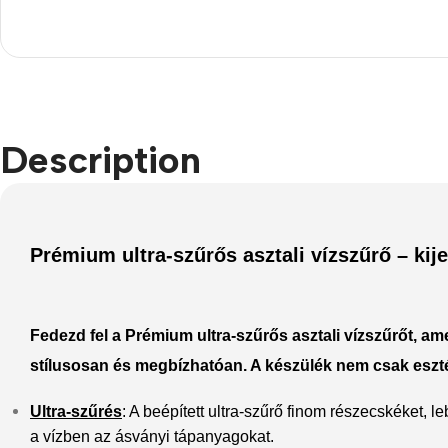
Refurbished phones
Accessories
Memory cards
Stand holders
Description
Car holders
Selfie sticks
Prémium ultra-szűrős asztali vízszűrő – kije
Fedezd fel a
Prémium ultra-szűrős asztali vízszűrőt
, am
stílusosan és megbízhatóan. A készülék nem csak esztét
Ultra-szűrés
: A beépített ultra-szűrő finom részecskéket,
a vízben az ásványi tápanyagokat.