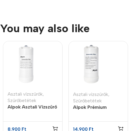
You may also like
Asztali vízszűrők
,
Asztali vízszűrők
,
Szűrőbetétek
Szűrőbetétek
Alpok Asztali Vízszűrő
Alpok Prémium
Készülékbe –
Kijelzős Asztali
Szűrőbetét
Vízszűrő Készülékbe –
Szűrőbetét
8.900
Ft
14.900
Ft