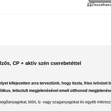
Összehaso
Polycarbonate protector
Mains chargers
Covers For Phones
Data cables
Wireless chargers
Cavers-overlays
Covers-cases
lzős, CP + aktív szén cserebetéttel
elyet kifejezetten arra terveztünk, hogy tiszta, friss ivóviz
ikus, letisztult megjelenésével emeli otthonod megjelenésé
 lebegőanyagokat, klórt, íz- vagy szaganyagokat és egyéb mikro