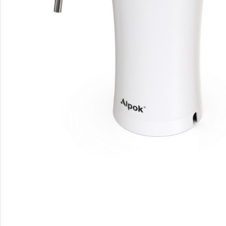
Smartphones
Apple
Samsung
Google
Nokia
Motorola