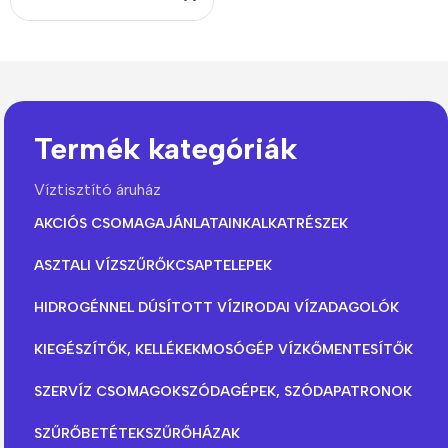
Termék kategóriák
Víztisztító áruház
AKCIÓS CSOMAGAJÁNLATAINK
ALKATRÉSZEK
ASZTALI VÍZSZŰRŐK
CSAPTELEPEK
HIDROGÉNNEL DÚSÍTOTT VÍZ
IRODAI VÍZADAGOLÓK
KIEGÉSZÍTŐK, KELLÉKEK
MOSÓGÉP VÍZKŐMENTESÍTŐK
SZERVÍZ CSOMAGOK
SZÓDAGÉPEK, SZÓDAPATRONOK
SZŰRŐBETÉTEK
SZŰRŐHÁZAK