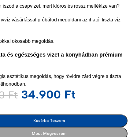
iszod a csapvizet, mert klóros és rossz mellékíze van?
yvíz vásárlással próbálod megoldani az iható, tiszta víz
sokkal okosabb megoldás.
szta és egészséges vizet a konyhádban prémium
s esztétikus megoldás, hogy rövidre zárd végre a tiszta
otthonodban.
34.900
Ft
00
Ft
es
Kosárba Teszem
Most Megveszem