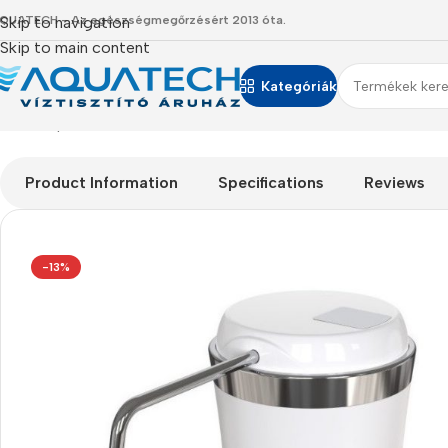
QUATECH - Az egészségmegőrzésért 2013 óta.
Skip to navigation
Skip to main content
Kategóriák
Kezdőlap
/
Termékeink
/
Asztali vízszűrők
/
Prémium ultraszűrős (UF
Product Information
Specifications
Reviews
-13%