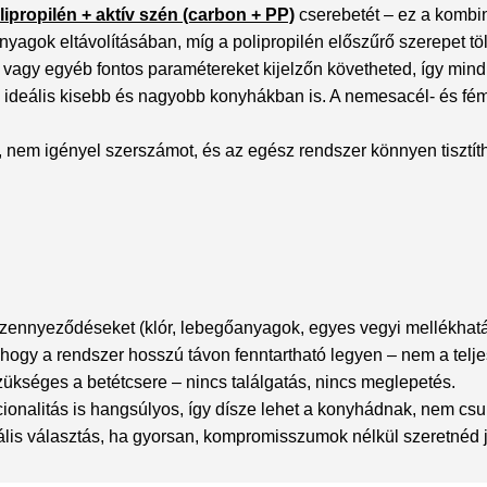
lipropilén + aktív szén (carbon + PP)
cserebetét – ez a kombiná
anyagok eltávolításában, míg a polipropilén előszűrő szerepet t
ot vagy egyéb fontos paramétereket kijelzőn követheted, így mindi
 – ideális kisebb és nagyobb konyhákban is. A nemesacél- és f
s, nem igényel szerszámot, és az egész rendszer könnyen tisztít
zennyeződéseket (klór, lebegőanyagok, egyes vegyi mellékhatások
, hogy a rendszer hosszú távon fenntartható legyen – nem a teljes
szükséges a betétcsere – nincs találgatás, nincs meglepetés.
cionalitás is hangsúlyos, így dísze lehet a konyhádnak, nem cs
eális választás, ha gyorsan, kompromisszumok nélkül szeretnéd j