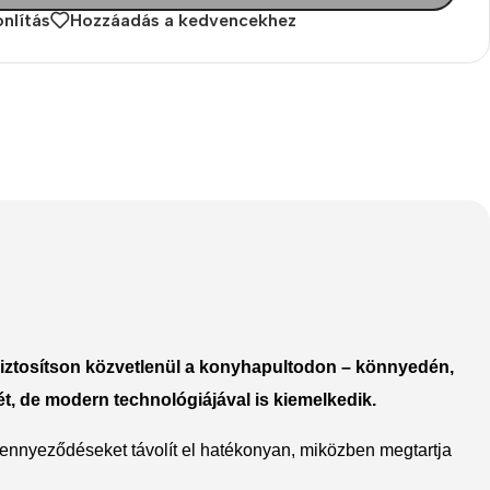
nlítás
Hozzáadás a kedvencekhez
The thinnest iPhone
ever
iPhone Air
Buy Now
et biztosítson közvetlenül a konyhapultodon – könnyedén,
t, de modern technológiájával is kiemelkedik.
szennyeződéseket távolít el hatékonyan, miközben megtartja