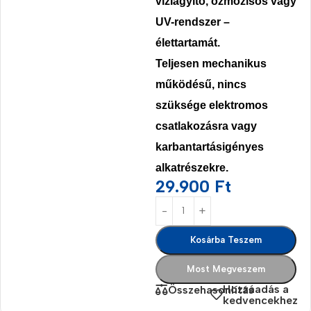
vízlágyító, ozmózisos vagy
UV-rendszer –
élettartamát.
Teljesen
mechanikus
működésű, nincs
szüksége elektromos
csatlakozásra vagy
karbantartásigényes
alkatrészekre
.
29.900
Ft
Kosárba Teszem
Most Megveszem
Hozzáadás a
Összehasonlítás
kedvencekhez