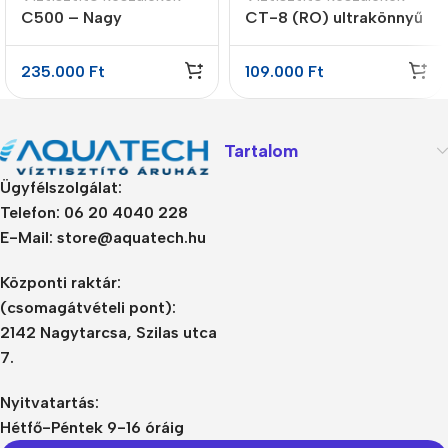
C500 – Nagy
CT-8 (RO) ultrakönnyű
teljesítményű RO
5 lépcsős fordított
fordított ozmózis
ozmózis víztisztító
235.000
Ft
109.000
Ft
víztisztító
nyomásfokozó
pumpával
Tartalom
Ügyfélszolgálat:
Telefon: 06 20 4040 228
E-Mail: store@aquatech.hu
Központi raktár:
(csomagátvételi pont):
2142 Nagytarcsa, Szilas utca
7.
Nyitvatartás:
Hétfő-Péntek 9-16 óráig