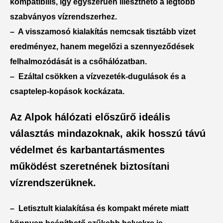
kompatibilis
, így egyszerűen illeszthető a legtöbb
szabványos vízrendszerhez.
– A
visszamosó kialakítás
nemcsak tisztább vizet
eredményez, hanem megelőzi a szennyeződések
felhalmozódását is a csőhálózatban.
– Ezáltal
csökken a vízvezeték-dugulások és a
csaptelep-kopások kockázata
.
Az Alpok hálózati előszűrő ideális
választás mindazoknak, akik hosszú távú
védelmet és karbantartásmentes
működést szeretnének biztosítani
vízrendszerüknek.
– Letisztult kialakítása és kompakt mérete miatt