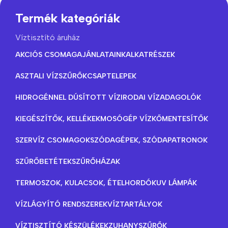
Termék kategóriák
Víztisztító áruház
AKCIÓS CSOMAGAJÁNLATAINK
ALKATRÉSZEK
ASZTALI VÍZSZŰRŐK
CSAPTELEPEK
HIDROGÉNNEL DÚSÍTOTT VÍZ
IRODAI VÍZADAGOLÓK
KIEGÉSZÍTŐK, KELLÉKEK
MOSÓGÉP VÍZKŐMENTESÍTŐK
SZERVÍZ CSOMAGOK
SZÓDAGÉPEK, SZÓDAPATRONOK
SZŰRŐBETÉTEK
SZŰRŐHÁZAK
TERMOSZOK, KULACSOK, ÉTELHORDÓK
UV LÁMPÁK
VÍZLÁGYÍTÓ RENDSZEREK
VÍZTARTÁLYOK
VÍZTISZTÍTÓ KÉSZÜLÉKEK
ZUHANYSZŰRŐK