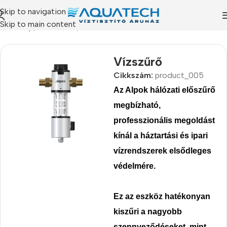
Skip to navigation
Skip to main content
Kezdőlap
/
Termékeink
/
Víztisztító készülékek
Vízszűrő
Cikkszám:
product_005
Az Alpok hálózati előszűrő
megbízható,
professzionális megoldást
kínál a háztartási és ipari
vízrendszerek elsődleges
védelmére.
Ez az eszköz
hatékonyan
kiszűri a nagyobb
szennyeződéseket, mint