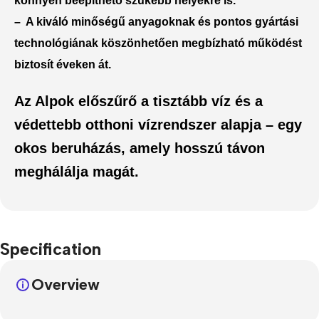
könnyen beépíthető szűkebb helyekre is
.
– A kiváló minőségű anyagoknak és pontos gyártási
technológiának köszönhetően
megbízható működést
biztosít éveken át
.
Az Alpok előszűrő a tisztább víz és a
védettebb otthoni vízrendszer alapja – egy
okos beruházás, amely hosszú távon
meghálálja magát.
Specification
Overview