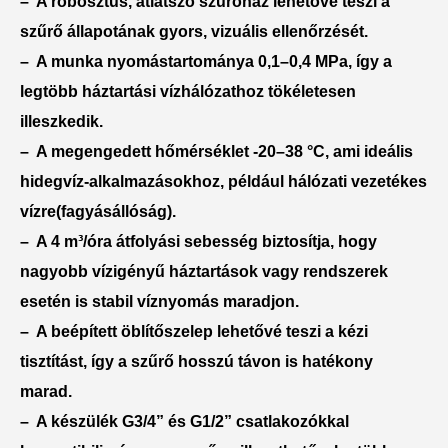
– A
robosztus, átlátszó szűrőház
lehetővé teszi a
szűrő állapotának gyors, vizuális ellenőrzését.
– A munka nyomástartománya 0,1–0,4 MPa, így
a
legtöbb háztartási vízhálózathoz tökéletesen
illeszkedik
.
– A megengedett hőmérséklet -20–38 °C, ami ideális
hidegvíz-alkalmazásokhoz, például hálózati vezetékes
vízre(fagyásállóság).
– A 4 m³/óra átfolyási sebesség biztosítja, hogy
nagyobb vízigényű háztartások vagy rendszerek
esetén is stabil víznyomás
maradjon.
– A
beépített öblítőszelep lehetővé teszi a kézi
tisztítást
, így a szűrő hosszú távon is hatékony
marad.
– A készülék
G3/4” és G1/2” csatlakozókkal