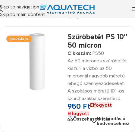
Skip to navigation
Skip to main content
rmékeink
/
Szűrőbetétek
/
PS - Polipropilén szűrőbetétek
Szűrőbetét PS 10″
RENDELÉSRE
50 micron
Cikkszám:
PS50
Az 50 micronos szűrőbetét
kiszűri a vízből az 50
micronnál nagyobb méretű
lebegő szennyeződéseket.
A szokásos méretű 10″-os
szűrőházakba szerelhető.
950
Ft
Elfogyott
Elfogyott
Hozzáadás a
Összehasonlítás
kedvencekhez