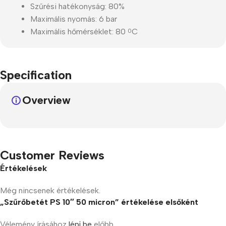
Szűrési hatékonyság: 80%
Maximális nyomás: 6 bar
Maximális hőmérséklet: 80
C
0
Specification
Overview
Customer Reviews
Értékelések
Még nincsenek értékelések.
„Szűrőbetét PS 10″ 50 micron” értékelése elsőként
Vélemény írásához
lépj be
előbb.