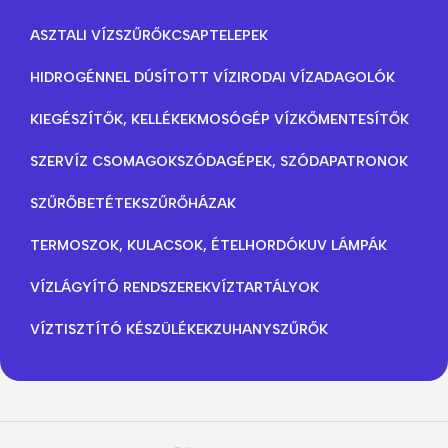
ASZTALI VÍZSZŰRŐK
CSAPTELEPEK
HIDROGÉNNEL DÚSÍTOTT VÍZ
IRODAI VÍZADAGOLÓK
KIEGÉSZÍTŐK, KELLÉKEK
MOSÓGÉP VÍZKŐMENTESÍTŐK
SZERVÍZ CSOMAGOK
SZÓDAGÉPEK, SZÓDAPATRONOK
SZŰRŐBETÉTEK
SZŰRŐHÁZAK
TERMOSZOK, KULACSOK, ÉTELHORDÓK
UV LÁMPÁK
VÍZLÁGYÍTÓ RENDSZEREK
VÍZTARTÁLYOK
VÍZTISZTÍTÓ KÉSZÜLÉKEK
ZUHANYSZŰRŐK