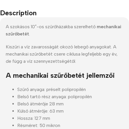
Description
A szokásos 10″-os szűrőházakba szerelhető
mechanikai
szűrőbetét
.
Kiszűri a víz zavarosságát okozó lebegő anyagokat. A
mechanikai szűrőbetét csere ciklusa legfeljebb egy év,
de függ a víz szennyezettségétől.
A mechanikai szűrőbetét jellemzői
Szűrő anyaga: préselt polipropilén
Belső tartó rész anyaga: polipropilén
Belső átmérője 28 mm
Külső átmérője: 63 mm
Hossza: 127 mm
Résméret: 50 mikron