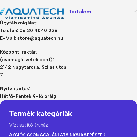
Tartalom
Ügyfélszolgálat:
Telefon: 06 20 4040 228
E-Mail: store@aquatech.hu
Központi raktár:
(csomagátvételi pont):
2142 Nagytarcsa, Szilas utca
7.
Nyitvatartás:
Hétfő-Péntek 9-16 óráig
Termék kategóriák
Víztisztító áruház
AKCIÓS CSOMAGAJÁNLATAINK
ALKATRÉSZEK