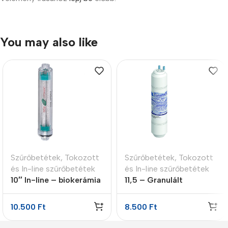
You may also like
Szűrőbetétek
,
Tokozott
Szűrőbetétek
,
Tokozott
és In-line szűrőbetétek
és In-line szűrőbetétek
10″ In-line – biokerámia
11,5 – Granulált
energetizáló patron
aktívszén szűrő GAC
10.500
Ft
8.500
Ft