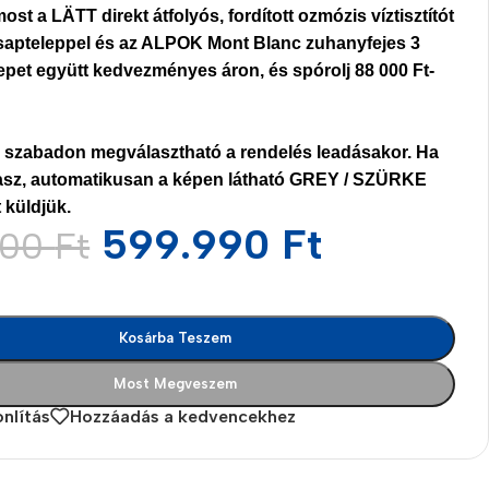
st a LÄTT direkt átfolyós, fordított ozmózis víztisztítót
csapteleppel és az ALPOK Mont Blanc zuhanyfejes 3
lepet együtt kedvezményes áron, és
spórolj 88 000 Ft-
e szabadon megválasztható a rendelés leadásakor.
Ha
asz, automatikusan a képen látható GREY / SZÜRKE
 küldjük.
599.990
Ft
000
Ft
Kosárba Teszem
Most Megveszem
es
nlítás
Hozzáadás a kedvencekhez