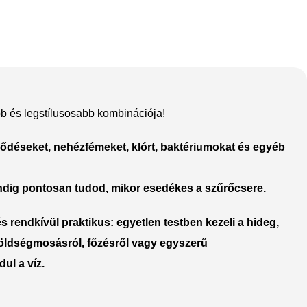
b és legstílusosabb kombinációja!
The thinnest iPhone
yeződéseket, nehézfémeket, klórt, baktériumokat és egyéb
ever
iPhone Air
indig pontosan tudod, mikor esedékes a szűrőcsere.
Buy Now
és rendkívül praktikus: egyetlen testben kezeli a
hideg,
zöldségmosásról, főzésről vagy egyszerű
ul a víz.