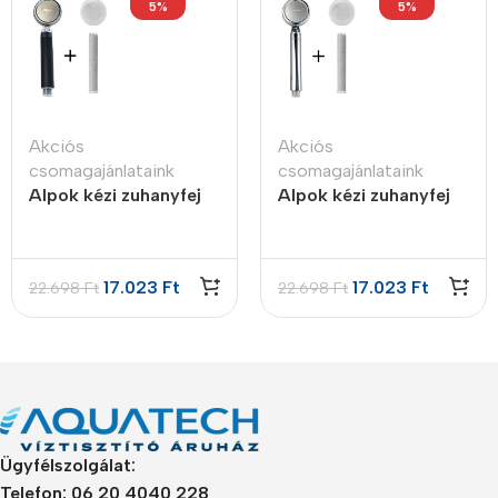
5%
5%
Akciós
Akciós
csomagajánlataink
csomagajánlataink
Alpok kézi zuhanyfej
Alpok kézi zuhanyfej
SET – Antracite
SET – Króm
17.023
Ft
17.023
Ft
22.698
Ft
22.698
Ft
Ügyfélszolgálat:
Telefon: 06 20 4040 228