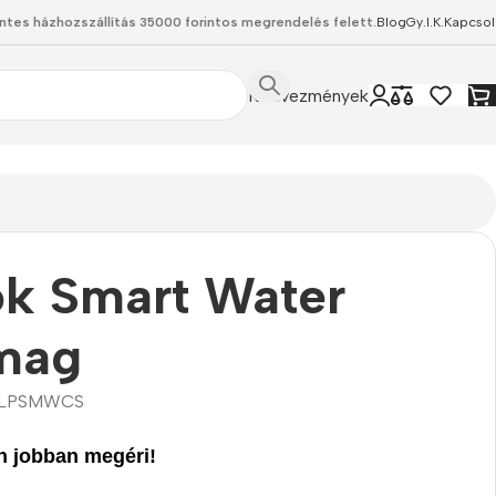
ntes házhozszállítás 35000 forintos megrendelés felett.
Blog
Gy.I.K.
Kapcsol
Kedvezmények
ok Smart Water
mag
LPSMWCS
 jobban megéri!