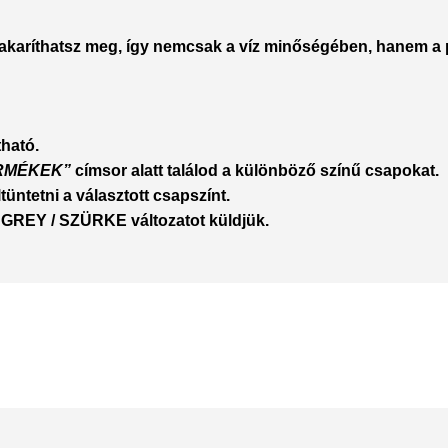
takaríthatsz meg
, így nemcsak a víz minőségében, hanem a 
tható
.
RMÉKEK”
címsor alatt találod a különböző színű csapokat.
üntetni a választott csapszínt.
ató GREY / SZÜRKE
változatot küldjük.