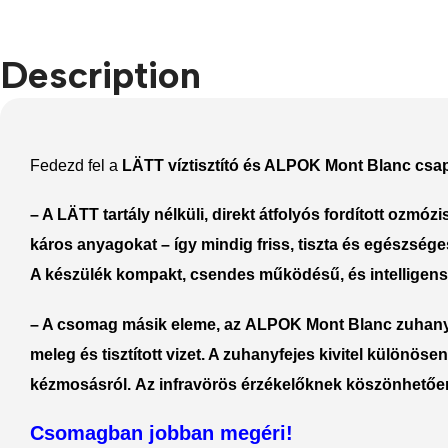
Refurbished phones
Description
Accessories
Memory cards
Stand holders
Fedezd fel a
LÄTT víztisztító és ALPOK Mont Blanc csa
Car holders
– A
LÄTT tartály nélküli, direkt átfolyós fordított ozmózis
Selfie sticks
káros anyagokat – így
mindig friss, tiszta és egészsége
A készülék kompakt, csendes működésű, és intelligens
– A csomag másik eleme, az
ALPOK Mont Blanc zuhanyfe
meleg és tisztított vizet
. A zuhanyfejes kivitel különös
kézmosásról.
Az infravörös érzékelőknek köszönhetően 
Csomagban jobban megéri!