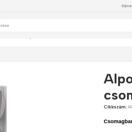
Díjme
 Water csomag
Alp
cso
Cikkszám:
A
Csomagban