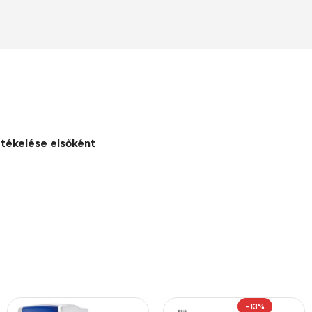
tékelése elsőként
-13%