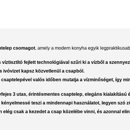
Polycarbonate protector
Mains chargers
Covers For Phones
Data cables
Wireless chargers
Cavers-overlays
Covers-cases
ptelep csomagot
, amely a modern konyha egyik legpraktikusab
 víztisztító
fejlett technológiával szűri ki a vízből a szenn
s ivóvizet
kapsz
közvetlenül a csapból.
 csaptelepével valós időben mutatja a vízminőséget, így m
jes 3 utas, érintésmentes csaptelep
, elegáns kialakítású 
en kényelmessé teszi a mindennapi használatot, legyen szó 
elég csak a kezedet a csap közelébe vinni, és azonnal elind