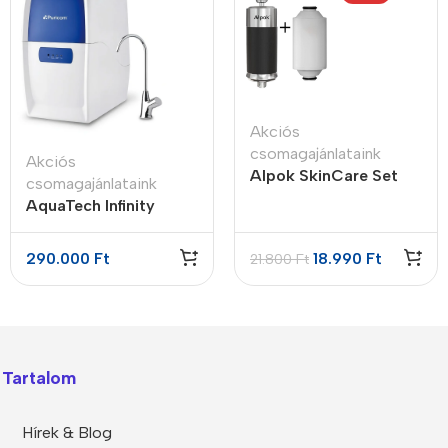
Akciós
csomagajánlataink
Akciós
Alpok SkinCare Set
csomagajánlataink
AquaTech Infinity
vízmegoldás csomag
290.000
Ft
18.990
Ft
21.800
Ft
Tartalom
Hírek & Blog