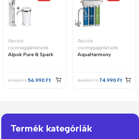
Akciós
Akciós
csomagajánlataink
csomagajánlataink
Alpok Pure & Spark
AquaHarmony
Set
Csomag
56.990
Ft
74.990
Ft
61.800
Ft
84.800
Ft
Termék kategóriák