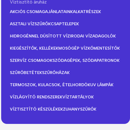
Víztisztító áruház
AKCIÓS CSOMAGAJÁNLATAINK
ALKATRÉSZEK
ASZTALI VÍZSZŰRŐK
CSAPTELEPEK
HIDROGÉNNEL DÚSÍTOTT VÍZ
IRODAI VÍZADAGOLÓK
KIEGÉSZÍTŐK, KELLÉKEK
MOSÓGÉP VÍZKŐMENTESÍTŐK
SZERVÍZ CSOMAGOK
SZÓDAGÉPEK, SZÓDAPATRONOK
SZŰRŐBETÉTEK
SZŰRŐHÁZAK
TERMOSZOK, KULACSOK, ÉTELHORDÓK
UV LÁMPÁK
VÍZLÁGYÍTÓ RENDSZEREK
VÍZTARTÁLYOK
VÍZTISZTÍTÓ KÉSZÜLÉKEK
ZUHANYSZŰRŐK