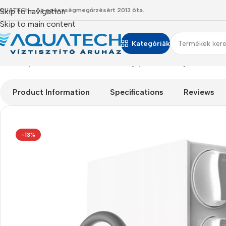
QUATECH - Az egészségmegőrzésért 2013 óta.
Skip to navigation
Skip to main content
Kategóriák
Kezdőlap
/
Termékeink
/
Akciós csomagajánlataink
/
Alpok Smart
Product Information
Specifications
Reviews
-13%