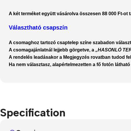
A két terméket együtt vásárolva
összesen 88 000 Ft-ot 
Választható csapszín
A csomaghoz tartozó csaptelep színe
szabadon válasz
A csomagajánlatnál lejjebb görgetve, a
„HASONLÓ TE
A rendelés leadásakor a
Megjegyzés
rovatban tudod felt
Ha nem választasz,
alapértelmezetten a fő fotón láth
Specification