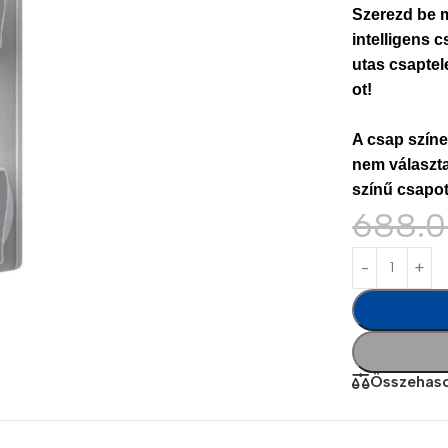
Szerezd be mo
intelligens 
utas csapte
ot!
A csap szín
nem választ
színű csapot
688.
Power Banks
Headphones
Baseus
In-ear headphones
Remax
Wired headphones
Hoco
Wireless headphon
Összehaso
Screen Protectors
Bluetooth headsets
Power Devices
Tempered glass