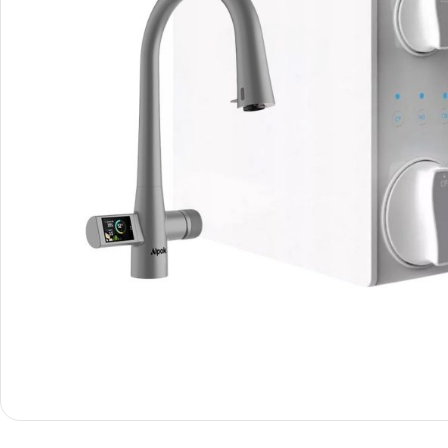
Smartphones
Apple
Samsung
Google
Nokia
Motorola