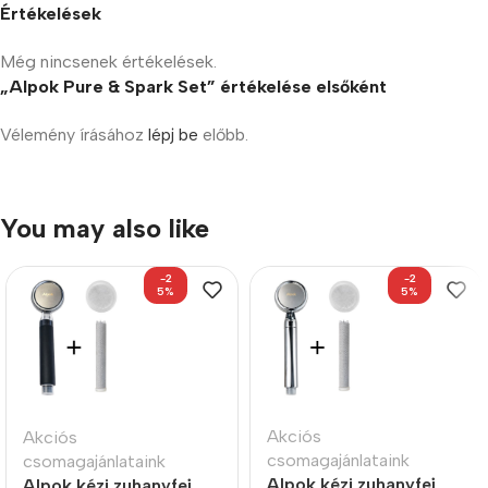
Értékelések
Még nincsenek értékelések.
„Alpok Pure & Spark Set” értékelése elsőként
Vélemény írásához
lépj be
előbb.
You may also like
-2
-2
5%
5%
Akciós
Akciós
csomagajánlataink
csomagajánlataink
Alpok kézi zuhanyfej
Alpok kézi zuhanyfej