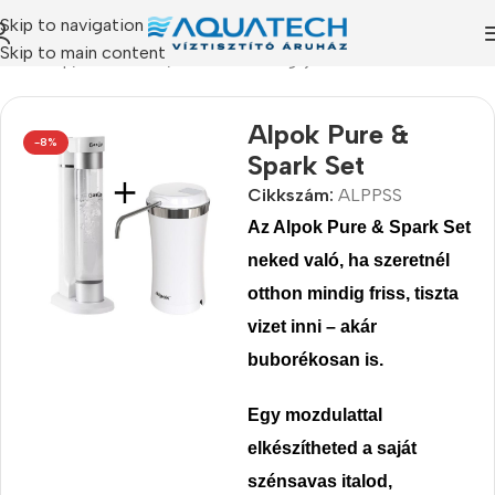
Skip to navigation
Skip to main content
Kezdőlap
/
Termékeink
/
Akciós csomagajánlataink
Alpok Pure &
-8%
Spark Set
Cikkszám:
ALPPSS
Az Alpok Pure & Spark Set
neked való,
ha szeretnél
otthon mindig friss, tiszta
vizet inni – akár
buborékosan is.
Egy mozdulattal
elkészítheted a saját
szénsavas italod,