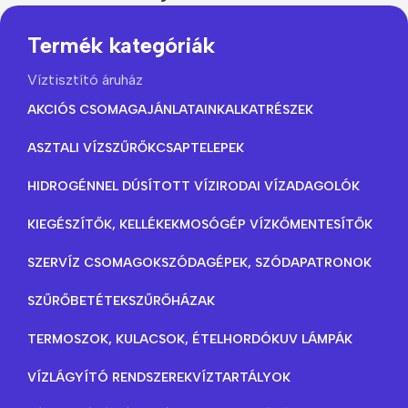
Termék kategóriák
Víztisztító áruház
AKCIÓS CSOMAGAJÁNLATAINK
ALKATRÉSZEK
ASZTALI VÍZSZŰRŐK
CSAPTELEPEK
HIDROGÉNNEL DÚSÍTOTT VÍZ
IRODAI VÍZADAGOLÓK
KIEGÉSZÍTŐK, KELLÉKEK
MOSÓGÉP VÍZKŐMENTESÍTŐK
SZERVÍZ CSOMAGOK
SZÓDAGÉPEK, SZÓDAPATRONOK
SZŰRŐBETÉTEK
SZŰRŐHÁZAK
TERMOSZOK, KULACSOK, ÉTELHORDÓK
UV LÁMPÁK
VÍZLÁGYÍTÓ RENDSZEREK
VÍZTARTÁLYOK