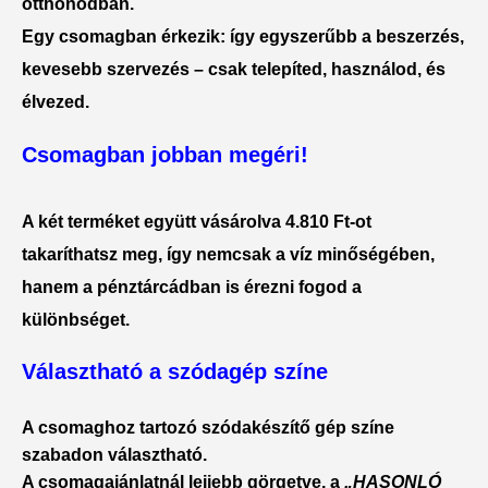
otthonodban.
Egy csomagban érkezik: így egyszerűbb a beszerzés,
kevesebb szervezés – csak telepíted, használod, és
élvezed.
Csomagban jobban megéri!
A két terméket együtt vásárolva
4.810 Ft-ot
takaríthatsz meg
, így nemcsak a víz minőségében,
hanem a pénztárcádban is érezni fogod a
különbséget.
Választható a szódagép színe
A csomaghoz tartozó szódakészítő gép színe
szabadon választható
.
A csomagajánlatnál lejjebb görgetve, a
„HASONLÓ