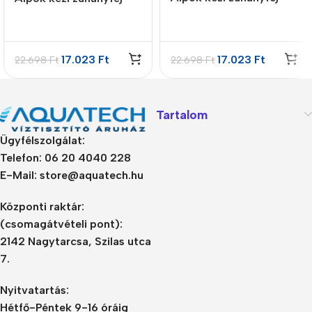
SET – Króm
SET – Antracite
17.023
Ft
17.023
Ft
22.698
Ft
22.698
Ft
Tartalom
Ügyfélszolgálat:
Telefon: 06 20 4040 228
E-Mail: store@aquatech.hu
Központi raktár:
(csomagátvételi pont):
2142 Nagytarcsa, Szilas utca
7.
Nyitvatartás:
Hétfő-Péntek 9-16 óráig