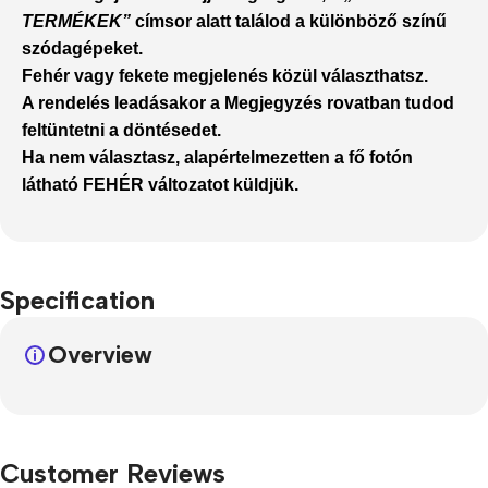
TERMÉKEK”
címsor alatt találod a különböző színű
szódagépeket.
Fehér
vagy
fekete megjelenés
közül választhatsz.
A rendelés leadásakor a
Megjegyzés
rovatban tudod
feltüntetni a döntésedet.
Ha nem választasz,
alapértelmezetten a fő fotón
látható FEHÉR
változatot küldjük.
Specification
Overview
Customer Reviews