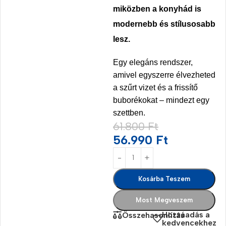
miközben a konyhád is
modernebb és stílusosabb
lesz.
Egy elegáns rendszer,
amivel egyszerre élvezheted
a szűrt vizet és a frissítő
buborékokat – mindezt egy
szettben.
61.800
Ft
56.990
Ft
Kosárba Teszem
Most Megveszem
Hozzáadás a
Összehasonlítás
kedvencekhez