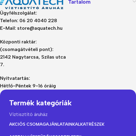
Tartalom
Ügyfélszolgálat:
Telefon: 06 20 4040 228
E-Mail: store@aquatech.hu
Központi raktár:
(csomagátvételi pont):
2142 Nagytarcsa, Szilas utca
7.
Nyitvatartás:
Hétfő-Péntek 9-16 óráig
Termék kategóriák
Víztisztító áruház
AKCIÓS CSOMAGAJÁNLATAINK
ALKATRÉSZEK