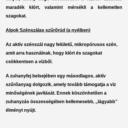
maradék klórt, valamint mérsékli a kellemetlen
szagokat.
Alpok Szénszálas szűrőrúd (a nyélben)
Az aktív szénszál
nagy felületű, mikropórusos szén
,
amit arra használnak, hogy
klórt és szagokat
csökkentsen
a vízből.
A zuhanyfej belsejében egy
másodlagos, aktív
szűrőanyag
dolgozik, amely tovább támogatja a víz
minőségének javítását. Ennek köszönhetően a
zuhanyzás összességében kellemesebb, „lágyabb”
élményt nyújt.