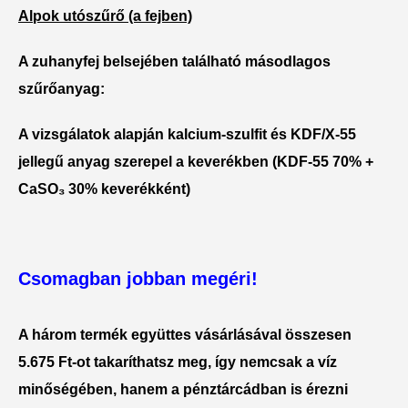
Alpok utószűrő (a fejben)
A zuhanyfej belsejében található
másodlagos
szűrőanyag
:
A vizsgálatok alapján
kalcium-szulfit
és
KDF/X-55
jellegű anyag
szerepel a keverékben (KDF-55 70% +
CaSO₃ 30% keverékként)
Csomagban jobban megéri!
A három termék együttes vásárlásával
összesen
5.675 Ft-ot takaríthatsz meg
, így nemcsak a víz
minőségében, hanem a pénztárcádban is érezni