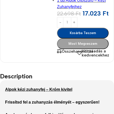
1 db Alpok Utószűrő – Kézi
Zuhanyfejhez
17.023
Ft
22.698
Ft
Kosárba Teszem
Most Megveszem
Hozzáadás a
Összehasonlítás
kedvencekhez
Description
Alpok kézi zuhanyfej – Króm kivitel
Frissítsd fel a zuhanyzás élményét – egyszerűen!