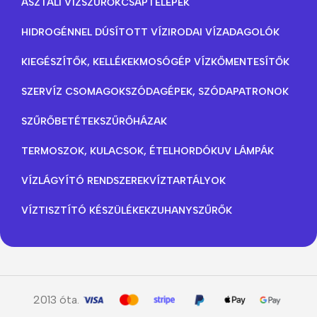
ASZTALI VÍZSZŰRŐK
CSAPTELEPEK
HIDROGÉNNEL DÚSÍTOTT VÍZ
IRODAI VÍZADAGOLÓK
KIEGÉSZÍTŐK, KELLÉKEK
MOSÓGÉP VÍZKŐMENTESÍTŐK
SZERVÍZ CSOMAGOK
SZÓDAGÉPEK, SZÓDAPATRONOK
SZŰRŐBETÉTEK
SZŰRŐHÁZAK
TERMOSZOK, KULACSOK, ÉTELHORDÓK
UV LÁMPÁK
VÍZLÁGYÍTÓ RENDSZEREK
VÍZTARTÁLYOK
VÍZTISZTÍTÓ KÉSZÜLÉKEK
ZUHANYSZŰRŐK
2013 óta.