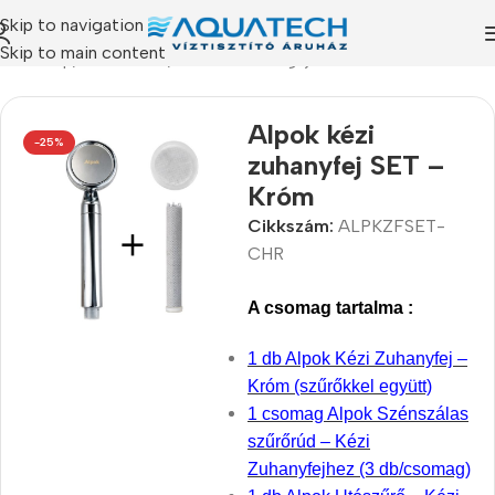
Skip to navigation
Skip to main content
Kezdőlap
/
Termékeink
/
Akciós csomagajánlataink
Alpok kézi
-25%
zuhanyfej SET –
Króm
Cikkszám:
ALPKZFSET-
CHR
A csomag tartalma :
1 db Alpok Kézi Zuhanyfej –
Króm (szűrőkkel együtt)
1 csomag Alpok Szénszálas
szűrőrúd – Kézi
Zuhanyfejhez (3 db/csomag)