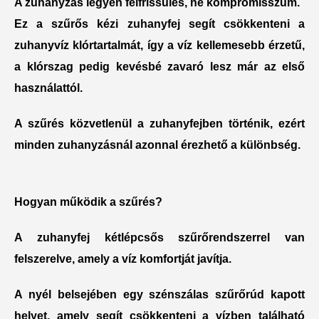
A zuhanyzás legyen felfrissülés, ne kompromisszum.
Ez a szűrős kézi zuhanyfej segít csökkenteni a
zuhanyvíz klórtartalmát, így a víz
kellemesebb érzetű
,
a klórszag pedig kevésbé zavaró lesz már az első
használattól.
A szűrés
közvetlenül a zuhanyfejben történik
, ezért
minden zuhanyzásnál azonnal érezhető a különbség.
Hogyan működik a szűrés?
A zuhanyfej
kétlépcsős szűrőrendszerrel
van
felszerelve, amely a víz komfortját javítja.
A nyél belsejében egy
szénszálas szűrőrúd
kapott
helyet, amely segít csökkenteni a vízben található