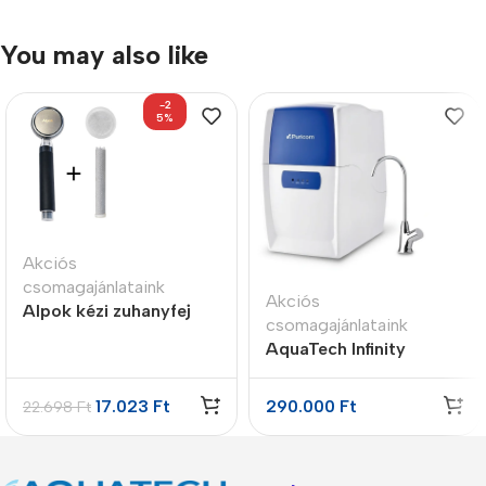
You may also like
-2
5%
Akciós
csomagajánlataink
Akciós
Alpok kézi zuhanyfej
csomagajánlataink
SET – Antracite
AquaTech Infinity
vízmegoldás csomag
17.023
Ft
290.000
Ft
22.698
Ft