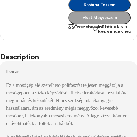
Kosárba Teszem
Most Megveszem
Hozzáadás a
Összehasonlítás
kedvencekhez
Description
Leírás:
Ez a mosógép elé szerelhető polifoszfát teljesen meggátolja a
mosógépben a vízkő képződését, illetve lerakódását, ezáltal óvja
meg ruháit és készülékét. Nincs szükség adalékanyagok
használatára, ám az eredmény mégis meggyőző; kevesebb
mosópor, hatékonyabb mosási eredmény. A lágy vízzel könnyen
eltávolíthatóak a foltok a ruhákból.