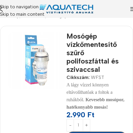
Skip to navigation
Skip to main content
Kezdőlap
/
Termékeink
/
Mosógép vízkőmentesítők
Mosógép
vízkőmentesítő
szűrő
polifoszfáttal és
szivaccsal
Cikkszám:
WFST
A lágy vízzel könnyen
eltávolíthatóak a foltok a
ruhákból.
Kevesebb mosópor,
hatékonyabb mosás!
2.990
Ft