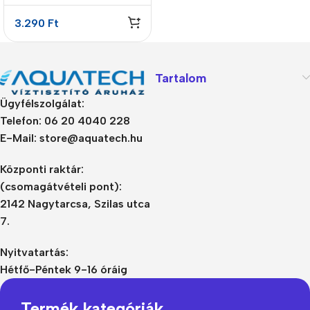
vízkőmentesítő szűrő
polifoszfáttal
3.290
Ft
Tartalom
Ügyfélszolgálat:
Telefon: 06 20 4040 228
E-Mail: store@aquatech.hu
Központi raktár:
(csomagátvételi pont):
2142 Nagytarcsa, Szilas utca
7.
Nyitvatartás:
Hétfő-Péntek 9-16 óráig
Termék kategóriák