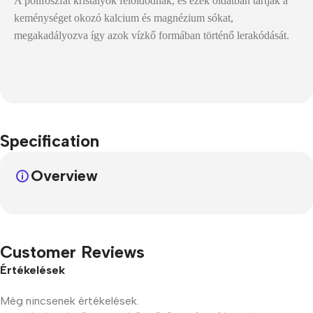
A polifoszfát kristályok feloldódnak, és ezek oldatban tartják a
keménységet okozó kalcium és magnézium sókat,
megakadályozva így azok vízkő formában történő lerakódását.
Specification
Overview
Customer Reviews
Értékelések
Még nincsenek értékelések.