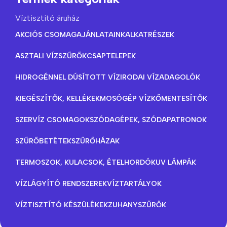
Víztisztító áruház
AKCIÓS CSOMAGAJÁNLATAINK
ALKATRÉSZEK
ASZTALI VÍZSZŰRŐK
CSAPTELEPEK
HIDROGÉNNEL DÚSÍTOTT VÍZ
IRODAI VÍZADAGOLÓK
KIEGÉSZÍTŐK, KELLÉKEK
MOSÓGÉP VÍZKŐMENTESÍTŐK
SZERVÍZ CSOMAGOK
SZÓDAGÉPEK, SZÓDAPATRONOK
SZŰRŐBETÉTEK
SZŰRŐHÁZAK
TERMOSZOK, KULACSOK, ÉTELHORDÓK
UV LÁMPÁK
VÍZLÁGYÍTÓ RENDSZEREK
VÍZTARTÁLYOK
VÍZTISZTÍTÓ KÉSZÜLÉKEK
ZUHANYSZŰRŐK