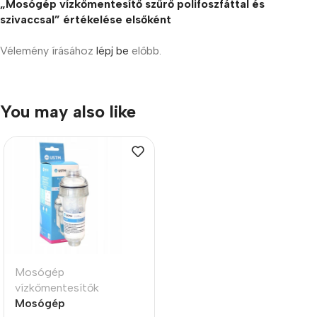
„Mosógép vízkőmentesítő szűrő polifoszfáttal és
szivaccsal” értékelése elsőként
Vélemény írásához
lépj be
előbb.
You may also like
Mosógép
vízkőmentesítők
Mosógép