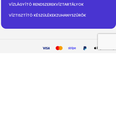
VÍZLÁGYÍTÓ RENDSZEREK
VÍZTARTÁLYOK
VÍZTISZTÍTÓ KÉSZÜLÉKEK
ZUHANYSZŰRŐK
kie-k használatához.
Accept