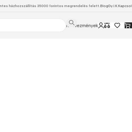
ntes házhozszállítás 35000 forintos megrendelés felett.
Blog
Gy.I.K.
Kapcsol
Kedvezmények