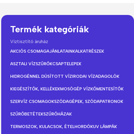
Termék kategóriák
Víztisztító áruház
AKCIÓS CSOMAGAJÁNLATAINK
ALKATRÉSZEK
The thinnest iPhone
ASZTALI VÍZSZŰRŐK
CSAPTELEPEK
ever
iPhone Air
HIDROGÉNNEL DÚSÍTOTT VÍZ
IRODAI VÍZADAGOLÓK
KIEGÉSZÍTŐK, KELLÉKEK
MOSÓGÉP VÍZKŐMENTESÍTŐK
Buy Now
SZERVÍZ CSOMAGOK
SZÓDAGÉPEK, SZÓDAPATRONOK
SZŰRŐBETÉTEK
SZŰRŐHÁZAK
TERMOSZOK, KULACSOK, ÉTELHORDÓK
UV LÁMPÁK