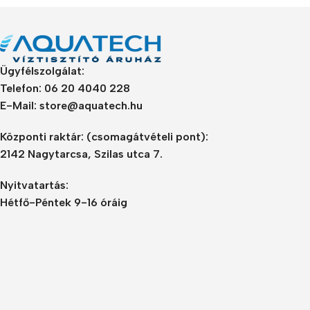
Refurbished phones
Accessories
Ügyfélszolgálat:
Memory cards
Telefon: 06 20 4040 228
Stand holders
E-Mail: store@aquatech.hu
Car holders
Központi raktár:
(csomagátvételi pont):
Selfie sticks
2142 Nagytarcsa, Szilas utca 7.
Nyitvatartás:
Hétfő-Péntek 9-16 óráig