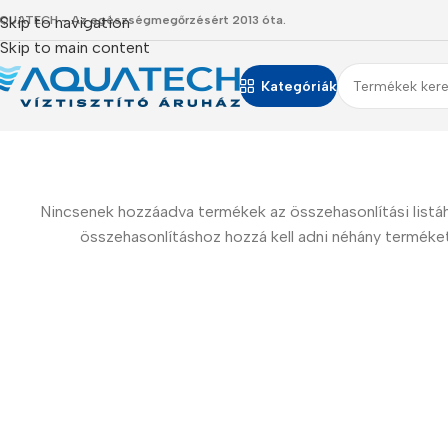
QUATECH - Az egészségmegőrzésért 2013 óta.
Skip to navigation
Skip to main content
Kategóriák
Nincsenek hozzáadva termékek az összehasonlítási listá
összehasonlításhoz hozzá kell adni néhány terméket