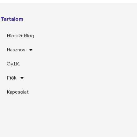
Polycarbonate protector
Mains chargers
Tartalom
Covers For Phones
Data cables
Wireless chargers
Cavers-overlays
Hírek & Blog
Covers-cases
Hasznos
Gy.I.K.
Fiók
Kapcsolat