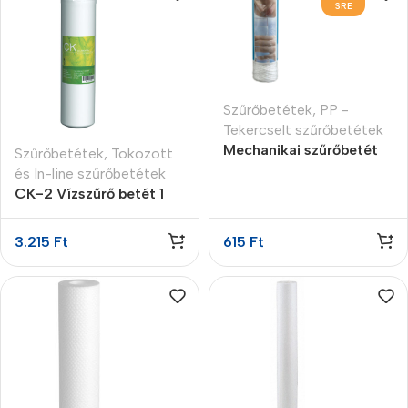
SRE
Szűrőbetétek
,
PP -
Tekercselt szűrőbetétek
Mechanikai szűrőbetét
Szűrőbetétek
,
Tokozott
tekercselt PP 10″ 1
és In-line szűrőbetétek
mikron
CK-2 Vízszűrő betét 1
micron
3.215
Ft
615
Ft