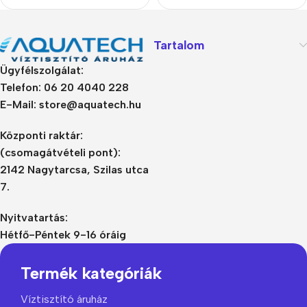
Tartalom
Ügyfélszolgálat:
Telefon: 06 20 4040 228
E-Mail: store@aquatech.hu
Központi raktár:
(csomagátvételi pont):
2142 Nagytarcsa, Szilas utca
7.
Nyitvatartás:
Hétfő-Péntek 9-16 óráig
Termék kategóriák
Víztisztító áruház