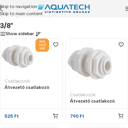
Skip to navigation
Skip to main content
Kezdőlap
/
Termékeink
/
“3/8"” címkével rendelkező termékek
3/8"
Show sidebar
REN
DELÉ
SRE
Csatlakozók
Átvezető csatlakozó
3/8″ x 1/4″
Csatlakozók
Átvezető csatlakozó
3/8″ x 3/8″
525
Ft
790
Ft