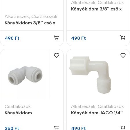
Alkatrészek
,
Csatlakozók
Könyökidom 3/8″ cső x
3/8″ K
Alkatrészek
,
Csatlakozók
Könyökidom 3/8″ cső x
1/4″K
490
Ft
490
Ft
Csatlakozók
Alkatrészek
,
Csatlakozók
Könyökidom
Könyökidom JACO 1/4″
gyorscsatlakozó 3/8″ x
cső x 3/8″ K
3/8″
350
Ft
490
Ft