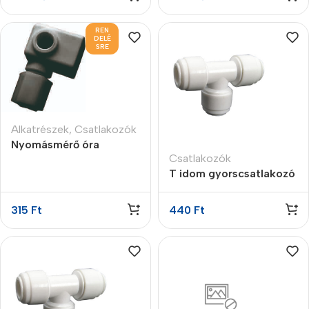
REN
DELÉ
SRE
Alkatrészek
,
Csatlakozók
Nyomásmérő óra
Csatlakozók
csatlakozó 3/8″ x 1/8″ x
T idom gyorscsatlakozó
1/4″
3/8″ x 3/8″ x 3/8″
315
Ft
440
Ft