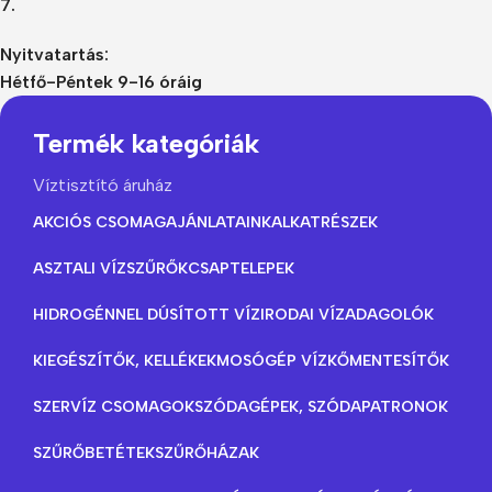
7.
Nyitvatartás:
Hétfő-Péntek 9-16 óráig
Termék kategóriák
Víztisztító áruház
AKCIÓS CSOMAGAJÁNLATAINK
ALKATRÉSZEK
ASZTALI VÍZSZŰRŐK
CSAPTELEPEK
HIDROGÉNNEL DÚSÍTOTT VÍZ
IRODAI VÍZADAGOLÓK
KIEGÉSZÍTŐK, KELLÉKEK
MOSÓGÉP VÍZKŐMENTESÍTŐK
SZERVÍZ CSOMAGOK
SZÓDAGÉPEK, SZÓDAPATRONOK
SZŰRŐBETÉTEK
SZŰRŐHÁZAK