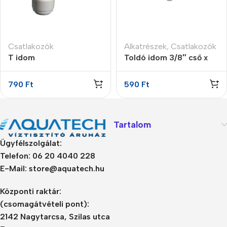
Csatlakozók
Alkatrészek
,
Csatlakozók
T idom
Toldó idom 3/8″ cső x
gyorscsatlakozós 1/4″ x
3/8″ cső
3/8″ x 1/4″
790
Ft
590
Ft
Tartalom
Ügyfélszolgálat:
Telefon: 06 20 4040 228
E-Mail: store@aquatech.hu
Központi raktár:
(csomagátvételi pont):
2142 Nagytarcsa, Szilas utca