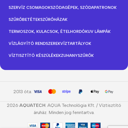
SZERVÍZ CSOMAGOK
SZÓDAGÉPEK, SZÓDAPATRONOK
SZŰRŐBETÉTEK
SZŰRŐHÁZAK
TERMOSZOK, KULACSOK, ÉTELHORDÓK
UV LÁMPÁK
VÍZLÁGYÍTÓ RENDSZEREK
VÍZTARTÁLYOK
VÍZTISZTÍTÓ KÉSZÜLÉKEK
ZUHANYSZŰRŐK
2013 óta.
2026
AQUATECH
. AQUA Technológia Kft. / Víztisztító
áruház. Minden jog fenntartva.