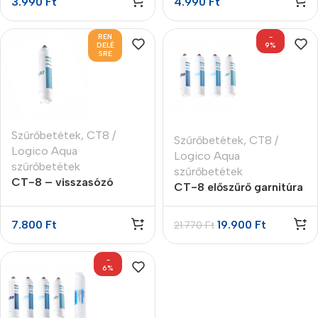
3.990
Ft
4.990
Ft
REN
-
DELÉ
9%
SRE
Szűrőbetétek
,
CT8 /
Szűrőbetétek
,
CT8 /
Logico Aqua
Logico Aqua
szűrőbetétek
szűrőbetétek
CT-8 – visszasózó
CT-8 előszűrő garnitúra
utószűrő (FT4-87)
7.800
Ft
19.900
Ft
21.770
Ft
-
6%