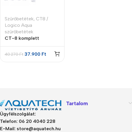
Szűrőbetétek
,
CT8 /
Logico Aqua
szűrőbetétek
CT-8 komplett
szűrőbetét garnitúra
37.900
Ft
40.270
Ft
Tartalom
Ügyfélszolgálat:
Telefon: 06 20 4040 228
E-Mail: store@aquatech.hu