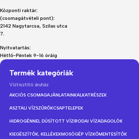
Központi raktár:
(csomagátvételi pont):
2142 Nagytarcsa, Szilas utca
7.
Nyitvatartás:
Hétfő-Péntek 9-16 óráig
Termék kategóriák
Víztisztító áruház
AKCIÓS CSOMAGAJÁNLATAINK
ALKATRÉSZEK
ASZTALI VÍZSZŰRŐK
CSAPTELEPEK
HIDROGÉNNEL DÚSÍTOTT VÍZ
IRODAI VÍZADAGOLÓK
KIEGÉSZÍTŐK, KELLÉKEK
MOSÓGÉP VÍZKŐMENTESÍTŐK