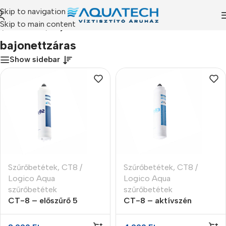
Skip to navigation
Skip to main content
p
/
Termékeink
/
“bajonettzáras” címkével rendelkező termékek
bajonettzáras
Show sidebar
Szűrőbetétek
,
CT8 /
Szűrőbetétek
,
CT8 /
Logico Aqua
Logico Aqua
szűrőbetétek
szűrőbetétek
CT-8 – előszűrő 5
CT-8 – aktívszén
micron (FT4-82)
előszűrő (FT4-83) GAC