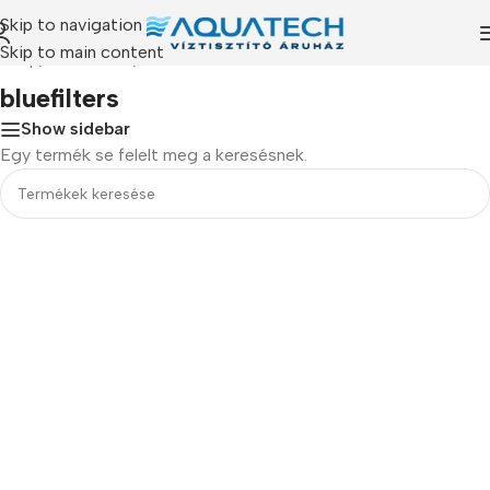
Skip to navigation
Skip to main content
dőlap
/
Termékeink
/
“bluefilters” címkével rendelkező termékek
bluefilters
Show sidebar
Egy termék se felelt meg a keresésnek.