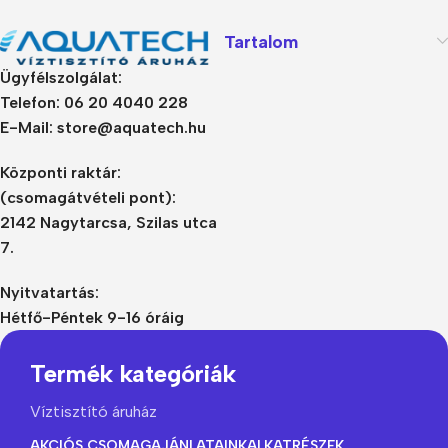
Tartalom
Ügyfélszolgálat:
Telefon: 06 20 4040 228
E-Mail: store@aquatech.hu
Központi raktár:
(csomagátvételi pont):
2142 Nagytarcsa, Szilas utca
7.
Nyitvatartás:
Hétfő-Péntek 9-16 óráig
Termék kategóriák
Víztisztító áruház
AKCIÓS CSOMAGAJÁNLATAINK
ALKATRÉSZEK