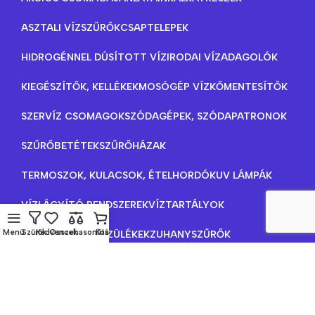
ASZTALI VÍZSZŰRŐK
CSAPTELEPEK
HIDROGÉNNEL DÚSÍTOTT VÍZ
IRODAI VÍZADAGOLÓK
KIEGÉSZÍTŐK, KELLÉKEK
MOSÓGÉP VÍZKŐMENTESÍTŐK
SZERVÍZ CSOMAGOK
SZÓDAGÉPEK, SZÓDAPATRONOK
SZŰRŐBETÉTEK
SZŰRŐHÁZAK
TERMOSZOK, KULACSOK, ÉTELHORDÓK
UV LÁMPÁK
VÍZLÁGYÍTÓ RENDSZEREK
VÍZTARTÁLYOK
Menü
Szűrők
Kedvencek
Összehasonlítás
Kosár
VÍZTISZTÍTÓ KÉSZÜLÉKEK
ZUHANYSZŰRŐK