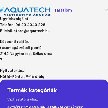
Tartalom
Ügyfélszolgálat:
Telefon: 06 20 4040 228
E-Mail: store@aquatech.hu
Központi raktár:
(csomagátvételi pont):
2142 Nagytarcsa, Szilas utca
7.
Nyitvatartás:
Hétfő-Péntek 9-16 óráig
Termék kategóriák
Víztisztító áruház
AKCIÓS CSOMAGAJÁNLATAINK
ALKATRÉSZEK