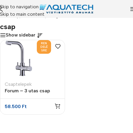
Skip to navigation
Skip to main content
Kezdőlap
/
Termékeink
/
“csap” címkével rendelkező termékek
csap
Show sidebar
REN
DELÉ
SRE
Csaptelepek
Forum – 3 utas csap
58.500
Ft