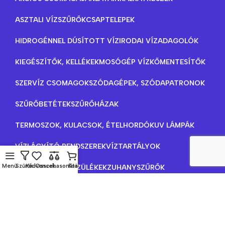
ASZTALI VÍZSZŰRŐK
CSAPTELEPEK
HIDROGÉNNEL DÚSÍTOTT VÍZ
IRODAI VÍZADAGOLÓK
KIEGÉSZÍTŐK, KELLÉKEK
MOSÓGÉP VÍZKŐMENTESÍTŐK
SZERVÍZ CSOMAGOK
SZÓDAGÉPEK, SZÓDAPATRONOK
SZŰRŐBETÉTEK
SZŰRŐHÁZAK
TERMOSZOK, KULACSOK, ÉTELHORDÓK
UV LÁMPÁK
VÍZLÁGYÍTÓ RENDSZEREK
VÍZTARTÁLYOK
Menü
Szűrők
Kedvencek
Összehasonlítás
Kosár
VÍZTISZTÍTÓ KÉSZÜLÉKEK
ZUHANYSZŰRŐK