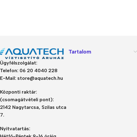
Tartalom
Ügyfélszolgálat:
Telefon: 06 20 4040 228
E-Mail: store@aquatech.hu
Központi raktár:
(csomagátvételi pont):
2142 Nagytarcsa, Szilas utca
7.
Nyitvatartás:
Hétfő-Péntek 9-16 óráig