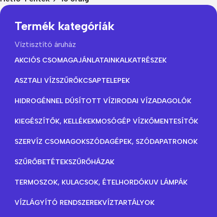
Termék kategóriák
Víztisztító áruház
AKCIÓS CSOMAGAJÁNLATAINK
ALKATRÉSZEK
ASZTALI VÍZSZŰRŐK
CSAPTELEPEK
HIDROGÉNNEL DÚSÍTOTT VÍZ
IRODAI VÍZADAGOLÓK
KIEGÉSZÍTŐK, KELLÉKEK
MOSÓGÉP VÍZKŐMENTESÍTŐK
SZERVÍZ CSOMAGOK
SZÓDAGÉPEK, SZÓDAPATRONOK
SZŰRŐBETÉTEK
SZŰRŐHÁZAK
TERMOSZOK, KULACSOK, ÉTELHORDÓK
UV LÁMPÁK
VÍZLÁGYÍTÓ RENDSZEREK
VÍZTARTÁLYOK