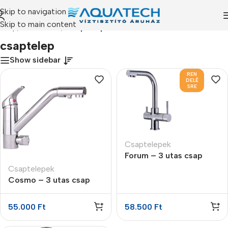
Skip to navigation
Skip to main content
dőlap
/
Termékeink
/
“csaptelep” címkével rendelkező termékek
csaptelep
Show sidebar
REN
DELÉ
SRE
Csaptelepek
Forum – 3 utas csap
Csaptelepek
Cosmo – 3 utas csap
55.000
Ft
58.500
Ft