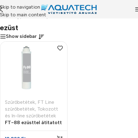
Skip to navigation
Skip to main content
Kezdőlap
/
Termékeink
/
“ezüst” címkével rendelkező termékek
ezüst
Show sidebar
Szűrőbetétek
,
FT Line
szűrőbetétek
,
Tokozott
és In-line szűrőbetétek
FT-88 ezüsttel átitatott
granulált aktívszén
vízszűrő betét (GAC)