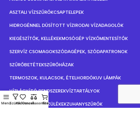
ASZTALI VÍZSZŰRŐK
CSAPTELEPEK
HIDROGÉNNEL DÚSÍTOTT VÍZ
IRODAI VÍZADAGOLÓK
KIEGÉSZÍTŐK, KELLÉKEK
MOSÓGÉP VÍZKŐMENTESÍTŐK
SZERVÍZ CSOMAGOK
SZÓDAGÉPEK, SZÓDAPATRONOK
SZŰRŐBETÉTEK
SZŰRŐHÁZAK
TERMOSZOK, KULACSOK, ÉTELHORDÓK
UV LÁMPÁK
VÍZLÁGYÍTÓ RENDSZEREK
VÍZTARTÁLYOK
Menü
Szűrők
Kedvencek
Összehasonlítás
Kosár
VÍZTISZTÍTÓ KÉSZÜLÉKEK
ZUHANYSZŰRŐK