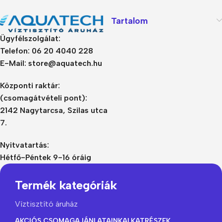
Tartalom
Ügyfélszolgálat:
Telefon: 06 20 4040 228
E-Mail: store@aquatech.hu
Központi raktár:
(csomagátvételi pont):
2142 Nagytarcsa, Szilas utca
7.
Nyitvatartás:
Hétfő-Péntek 9-16 óráig
Termék kategóriák
Víztisztító áruház
AKCIÓS CSOMAGAJÁNLATAINK
ALKATRÉSZEK