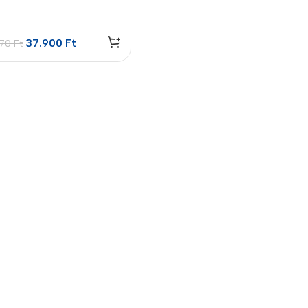
37.900
Ft
270
Ft
es