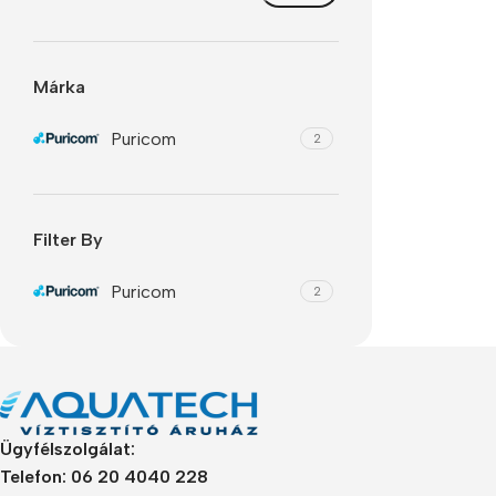
Refurbished phones
Accessories
Márka
Memory cards
Puricom
2
Stand holders
Car holders
Selfie sticks
Filter By
Puricom
2
Ügyfélszolgálat:
Telefon: 06 20 4040 228