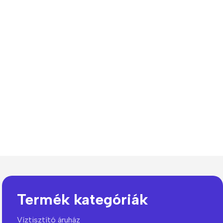
The thinnest iPhone
ever
iPhone Air
Buy Now
Termék kategóriák
Víztisztító áruház