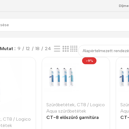
Díjme
kek
Mutat
9
12
18
24
-9%
Szűrőbetétek
,
CT8 / Logico
Szű
Aqua szűrőbetétek
Aqu
CT-8 előszűrő garnitúra
CT-
k
,
CT8 / Logico
gar
etétek