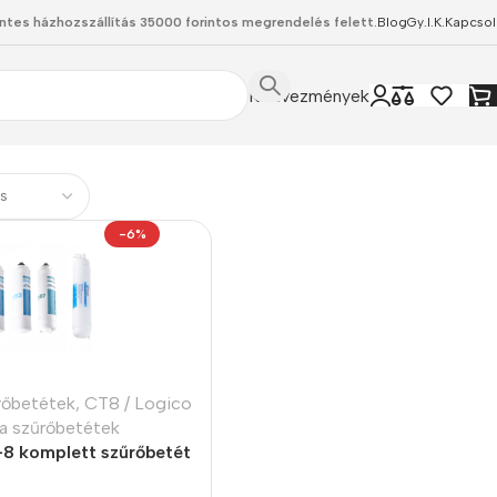
ntes házhozszállítás 35000 forintos megrendelés felett.
Blog
Gy.I.K.
Kapcsol
Kedvezmények
-6%
rőbetétek
,
CT8 / Logico
a szűrőbetétek
8 komplett szűrőbetét
nitúra