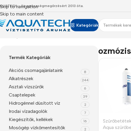
QUATECH - Az egészségmegőrzésért 2013 óta.
Skip to navigation
Skip to main content
Kategóriák
Kezdőlap
/
Termékeink
/
“ozmózis” címkével rendelkező termé
ozmózis
Termék Kategóriák
Akciós csomagajánlataink
8
Alkatrészek
244
Asztali vízszűrők
6
Csaptelepek
39
Hidrogénnel dúsított víz
2
Irodai vízadagolók
7
Kiegészítők, kellékek
Szűrőbetéte
16
Aqua szűrőb
Mosógép vízkőmentesítők
2