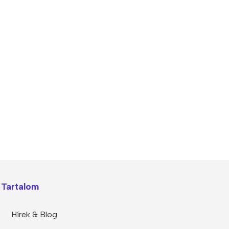
Polycarbonate protector
Mains chargers
Covers For Phones
Data cables
Wireless chargers
Cavers-overlays
Covers-cases
Tartalom
Hírek & Blog