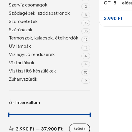
CT-8 – elős
Szervíz csomagok
2
(FT4-82)
Szódagépek, szódapatronok
3
3.990
Ft
Szűrőbetétek
172
Szűrőházak
36
Termoszok, kulacsok, ételhordók
12
UV lámpák
17
Vízlágyító rendszerek
4
Víztartályok
4
Víztisztító készülékek
15
Smartphones
Zuhanyszűrők
9
Apple
Samsung
Ár Intervallum
Google
Nokia
Ár:
3.990 Ft
—
37.900 Ft
Szűrés
Motorola