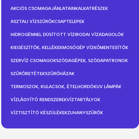
AKCIÓS CSOMAGAJÁNLATAINK
ALKATRÉSZEK
ASZTALI VÍZSZŰRŐK
CSAPTELEPEK
HIDROGÉNNEL DÚSÍTOTT VÍZ
IRODAI VÍZADAGOLÓK
KIEGÉSZÍTŐK, KELLÉKEK
MOSÓGÉP VÍZKŐMENTESÍTŐK
SZERVÍZ CSOMAGOK
SZÓDAGÉPEK, SZÓDAPATRONOK
SZŰRŐBETÉTEK
SZŰRŐHÁZAK
TERMOSZOK, KULACSOK, ÉTELHORDÓK
UV LÁMPÁK
VÍZLÁGYÍTÓ RENDSZEREK
VÍZTARTÁLYOK
VÍZTISZTÍTÓ KÉSZÜLÉKEK
ZUHANYSZŰRŐK