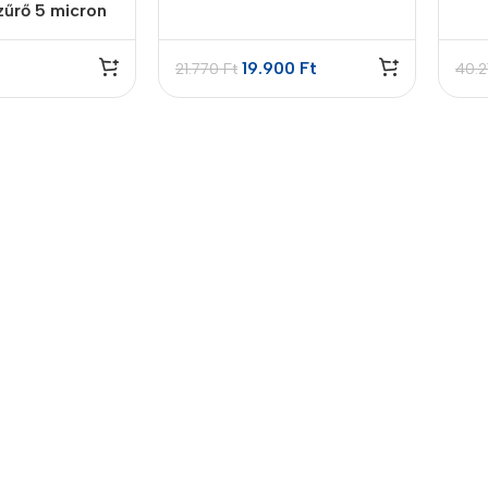
zűrő 5 micron
19.900
Ft
21.770
Ft
40.
Power Banks
Headphones
Baseus
In-ear headphones
Remax
Wired headphones
Hoco
Wireless headphon
Screen Protectors
Bluetooth headsets
Power Devices
Tempered glass