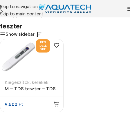
Skip to navigation
Skip to main content
ezdőlap
/
Termékeink
/
“teszter” címkével rendelkező termékek
teszter
Show sidebar
REN
DELÉ
SRE
Kiegészítők, kellékek
M – TDS teszter – TDS
(összes oldott anyag
tartalom) mérő
9.500
Ft