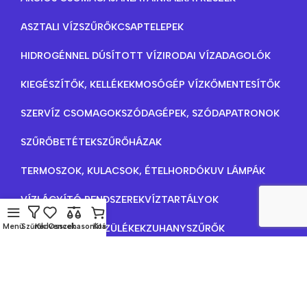
ASZTALI VÍZSZŰRŐK
CSAPTELEPEK
HIDROGÉNNEL DÚSÍTOTT VÍZ
IRODAI VÍZADAGOLÓK
KIEGÉSZÍTŐK, KELLÉKEK
MOSÓGÉP VÍZKŐMENTESÍTŐK
SZERVÍZ CSOMAGOK
SZÓDAGÉPEK, SZÓDAPATRONOK
SZŰRŐBETÉTEK
SZŰRŐHÁZAK
TERMOSZOK, KULACSOK, ÉTELHORDÓK
UV LÁMPÁK
VÍZLÁGYÍTÓ RENDSZEREK
VÍZTARTÁLYOK
Menü
Szűrők
Kedvencek
Összehasonlítás
Kosár
VÍZTISZTÍTÓ KÉSZÜLÉKEK
ZUHANYSZŰRŐK