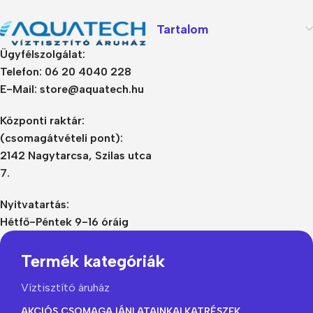
Tartalom
Ügyfélszolgálat:
Telefon: 06 20 4040 228
E-Mail: store@aquatech.hu
Központi raktár:
(csomagátvételi pont):
2142 Nagytarcsa, Szilas utca
7.
Nyitvatartás:
Hétfő-Péntek 9-16 óráig
Termék kategóriák
Víztisztító áruház
AKCIÓS CSOMAGAJÁNLATAINK
ALKATRÉSZEK