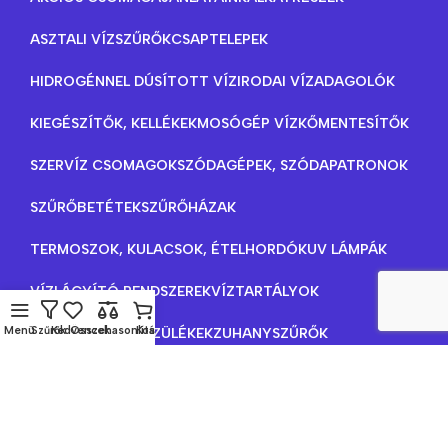
ASZTALI VÍZSZŰRŐK
CSAPTELEPEK
HIDROGÉNNEL DÚSÍTOTT VÍZ
IRODAI VÍZADAGOLÓK
KIEGÉSZÍTŐK, KELLÉKEK
MOSÓGÉP VÍZKŐMENTESÍTŐK
SZERVÍZ CSOMAGOK
SZÓDAGÉPEK, SZÓDAPATRONOK
SZŰRŐBETÉTEK
SZŰRŐHÁZAK
TERMOSZOK, KULACSOK, ÉTELHORDÓK
UV LÁMPÁK
VÍZLÁGYÍTÓ RENDSZEREK
VÍZTARTÁLYOK
Menü
Szűrők
Kedvencek
Összehasonlítás
Kosár
VÍZTISZTÍTÓ KÉSZÜLÉKEK
ZUHANYSZŰRŐK