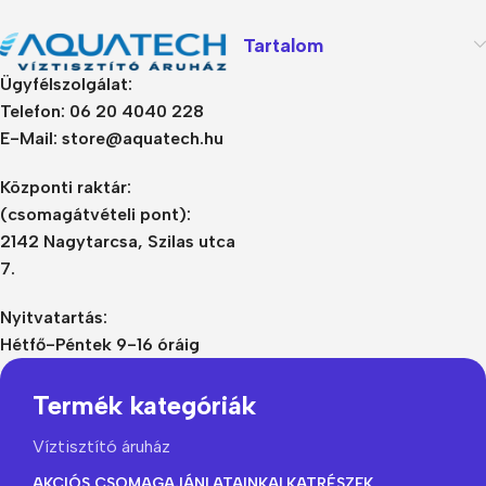
Tartalom
Ügyfélszolgálat:
Telefon: 06 20 4040 228
E-Mail: store@aquatech.hu
Központi raktár:
(csomagátvételi pont):
2142 Nagytarcsa, Szilas utca
7.
Nyitvatartás:
Hétfő-Péntek 9-16 óráig
Termék kategóriák
Víztisztító áruház
AKCIÓS CSOMAGAJÁNLATAINK
ALKATRÉSZEK