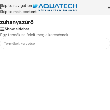
Skip to navigation
Skip to main content
ap
/
Termékeink
/
“zuhanyszűrő” címkével rendelkező termékek
zuhanyszűrő
Show sidebar
Egy termék se felelt meg a keresésnek.