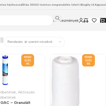
ntes házhozszállítás 35000 forintos megrendelés felett.
Blog
Gy.I.K.
Kapcsol
Kedvezmények
REND
REND
ELÉS
ELÉS
RE
RE
rőbetétek
,
Aktívszén
rőbetétek
 GAC – Granulált