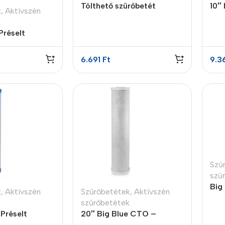
Tölthető szűrőbetét
10″ 
k
,
Aktívszén
granulált aktív szénnel
akt
Polycarbonate protector
Mains chargers
k
GAC és ezüsttel
Préselt
Covers For Phones
Data cables
űrőbetét
Wireless chargers
Cavers-overlays
6.691
Ft
9.3
Covers-cases
Szű
szű
Big
k
,
Aktívszén
Szűrőbetétek
,
Aktívszén
akt
k
szűrőbetétek
 Préselt
20″ Big Blue CTO –
zűrőbetét CTO
Préselt aktívszén