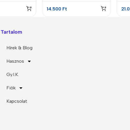
szűrőbetét
14.500
Ft
21.
Tartalom
Hírek & Blog
Hasznos
Gy.I.K.
Fiók
Kapcsolat