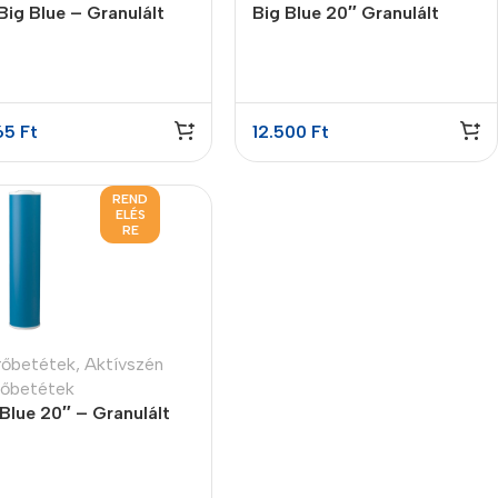
Big Blue – Granulált
Big Blue 20″ Granulált
ívszén szűrőbetét
aktívszén + KDF
65
Ft
12.500
Ft
REND
ELÉS
The thinnest iPhone
RE
ever
iPhone Air
Buy Now
rőbetétek
,
Aktívszén
rőbetétek
 Blue 20″ – Granulált
ívszén szűrőbetét