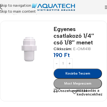
Skip to navigation
Skip to main content
Kezdőlap
/
Termékeink
/
Alkatrészek
Egyenes
csatlakozó 1/4″
cső 1/8″ menet
Cikkszám:
E-OM1418
190
Ft
Kosárba Teszem
Most Megveszem
Hozzáadás a
Összehasonlítás
kedvencekhez