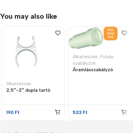
You may also like
REN
DELÉ
SRE
Alkatrészek
,
Folyás
szabályzók
Áramlásszabályzó
insert style, 0.3LPM
Alkatrészek
2,5″-2″ dupla tartó
bilincs
190
Ft
533
Ft