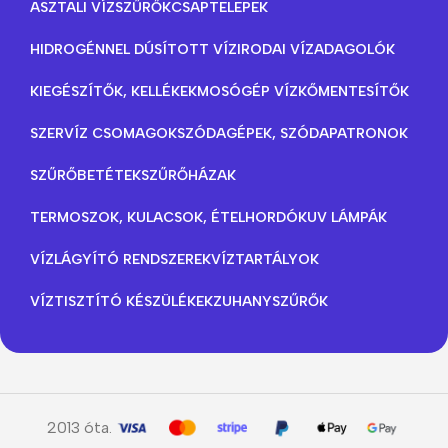
ASZTALI VÍZSZŰRŐK
CSAPTELEPEK
HIDROGÉNNEL DÚSÍTOTT VÍZ
IRODAI VÍZADAGOLÓK
KIEGÉSZÍTŐK, KELLÉKEK
MOSÓGÉP VÍZKŐMENTESÍTŐK
SZERVÍZ CSOMAGOK
SZÓDAGÉPEK, SZÓDAPATRONOK
SZŰRŐBETÉTEK
SZŰRŐHÁZAK
TERMOSZOK, KULACSOK, ÉTELHORDÓK
UV LÁMPÁK
VÍZLÁGYÍTÓ RENDSZEREK
VÍZTARTÁLYOK
VÍZTISZTÍTÓ KÉSZÜLÉKEK
ZUHANYSZŰRŐK
2013 óta.