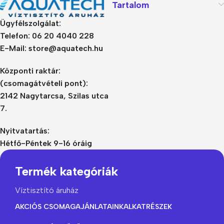
Tartalom
Ügyfélszolgálat:
Telefon: 06 20 4040 228
E-Mail: store@aquatech.hu
Központi raktár:
(csomagátvételi pont):
2142 Nagytarcsa, Szilas utca
7.
Nyitvatartás:
Hétfő-Péntek 9-16 óráig
Termék kategóriák
Víztisztító áruház
AKCIÓS CSOMAGAJÁNLATAINK
ALKATRÉSZEK