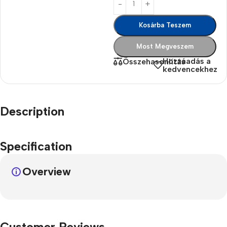
Kosárba Teszem
Most Megveszem
Hozzáadás a
Összehasonlítás
kedvencekhez
Description
Specification
Overview
Customer Reviews