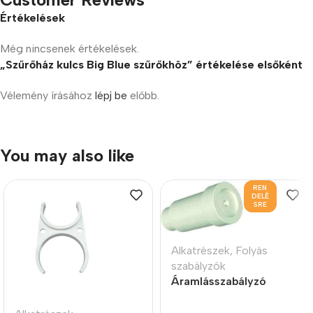
Értékelések
Még nincsenek értékelések.
„Szűrőház kulcs Big Blue szűrőkhöz” értékelése elsőként
Vélemény írásához
lépj be
előbb.
You may also like
REN
DELÉ
SRE
Alkatrészek
,
Folyás
szabályzók
Áramlásszabályzó
insert style, 0.5LPM