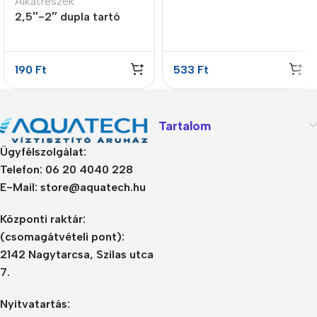
Alkatrészek
2,5″-2″ dupla tartó
bilincs
190
Ft
533
Ft
Tartalom
Ügyfélszolgálat:
Telefon: 06 20 4040 228
E-Mail: store@aquatech.hu
Központi raktár:
(csomagátvételi pont):
2142 Nagytarcsa, Szilas utca
7.
Nyitvatartás: