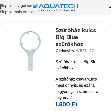
Skip to navigation
Skip to main content
Kezdőlap
/
Termékeink
/
Alkatrészek
Szűrőház kulcs
Big Blue
szűrőkhöz
Cikkszám:
WREN-20
Szűrőház kulcs Big Blue
szűrőkhöz.
A szűrőház csavarkulcs
megkönnyíti, és ezáltal
felgyorsítja a szűrőcsere
folyamatát.
1.800
Ft