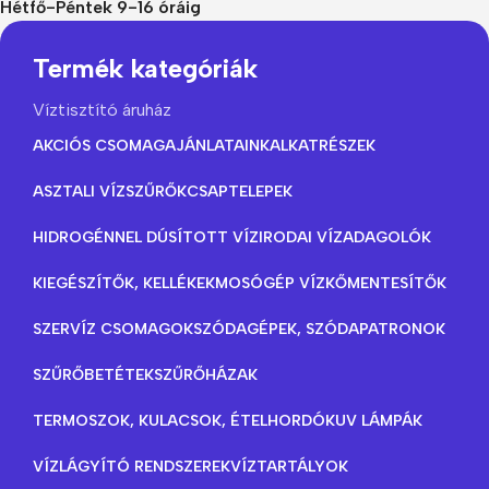
Hétfő-Péntek 9-16 óráig
Termék kategóriák
Víztisztító áruház
AKCIÓS CSOMAGAJÁNLATAINK
ALKATRÉSZEK
ASZTALI VÍZSZŰRŐK
CSAPTELEPEK
HIDROGÉNNEL DÚSÍTOTT VÍZ
IRODAI VÍZADAGOLÓK
KIEGÉSZÍTŐK, KELLÉKEK
MOSÓGÉP VÍZKŐMENTESÍTŐK
SZERVÍZ CSOMAGOK
SZÓDAGÉPEK, SZÓDAPATRONOK
SZŰRŐBETÉTEK
SZŰRŐHÁZAK
TERMOSZOK, KULACSOK, ÉTELHORDÓK
UV LÁMPÁK
VÍZLÁGYÍTÓ RENDSZEREK
VÍZTARTÁLYOK