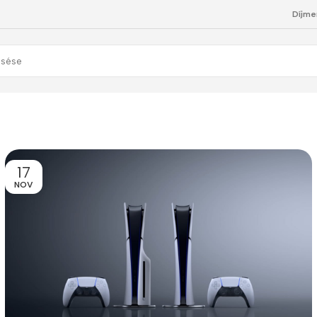
Díjme
17
NOV