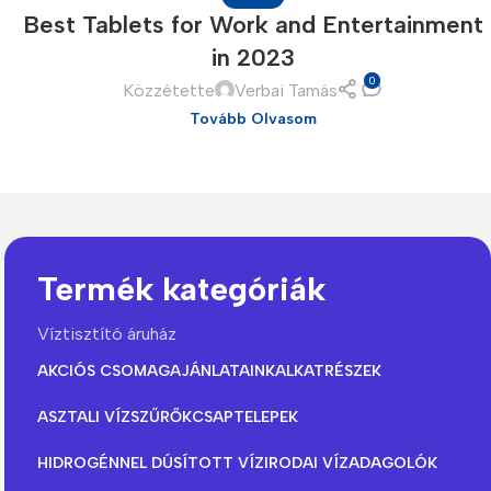
Best Tablets for Work and Entertainment
in 2023
0
Közzétette
Verbai Tamás
Tovább Olvasom
The thinnest iPhone
ever
iPhone Air
Termék kategóriák
Víztisztító áruház
Buy Now
AKCIÓS CSOMAGAJÁNLATAINK
ALKATRÉSZEK
ASZTALI VÍZSZŰRŐK
CSAPTELEPEK
HIDROGÉNNEL DÚSÍTOTT VÍZ
IRODAI VÍZADAGOLÓK