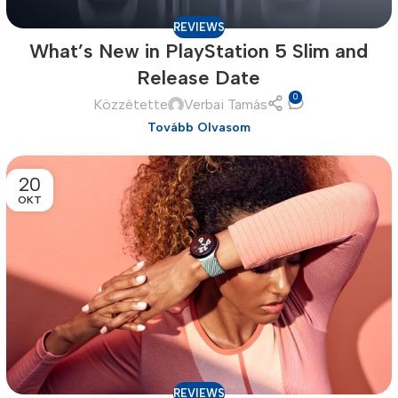
REVIEWS
What’s New in PlayStation 5 Slim and
Release Date
0
Közzétette
Verbai Tamás
Tovább Olvasom
20
OKT
Power Banks
Headphones
Baseus
In-ear headphones
Remax
Wired headphones
Hoco
Wireless headphon
Screen Protectors
Bluetooth headsets
Power Devices
REVIEWS
Tempered glass