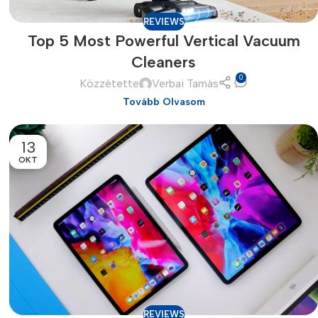
REVIEWS
Top 5 Most Powerful Vertical Vacuum
Cleaners
0
Közzétette
Verbai Tamás
Tovább Olvasom
13
OKT
es
REVIEWS