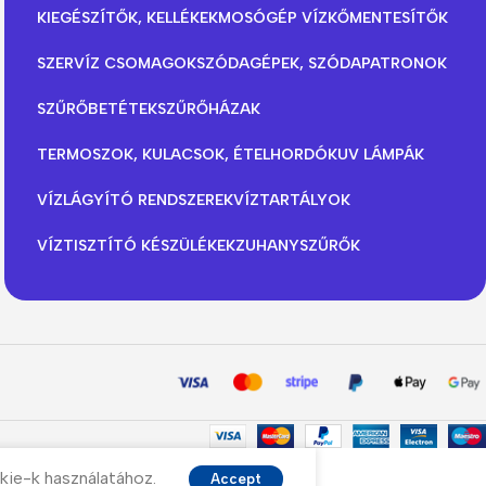
KIEGÉSZÍTŐK, KELLÉKEK
MOSÓGÉP VÍZKŐMENTESÍTŐK
SZERVÍZ CSOMAGOK
SZÓDAGÉPEK, SZÓDAPATRONOK
SZŰRŐBETÉTEK
SZŰRŐHÁZAK
TERMOSZOK, KULACSOK, ÉTELHORDÓK
UV LÁMPÁK
VÍZLÁGYÍTÓ RENDSZEREK
VÍZTARTÁLYOK
VÍZTISZTÍTÓ KÉSZÜLÉKEK
ZUHANYSZŰRŐK
kie-k használatához.
Accept