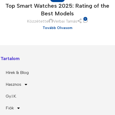
Top Smart Watches 2025: Rating of the
Polycarbonate protector
Mains chargers
Best Models
Covers For Phones
Data cables
0
Közzétette
Verbai Tamás
Wireless chargers
Tovább Olvasom
Cavers-overlays
Covers-cases
Tartalom
Hírek & Blog
Hasznos
Gy.I.K.
Fiók