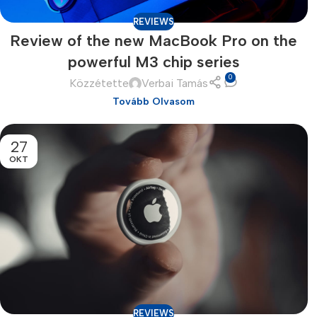
REVIEWS
Review of the new MacBook Pro on the
powerful M3 chip series
0
Közzétette
Verbai Tamás
Tovább Olvasom
27
OKT
Smartphones
Apple
Samsung
Google
Nokia
Motorola
REVIEWS