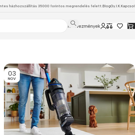
ntes házhozszállítás 35000 forintos megrendelés felett.
Blog
Gy.I.K.
Kapcsol
Kedvezmények
03
NOV