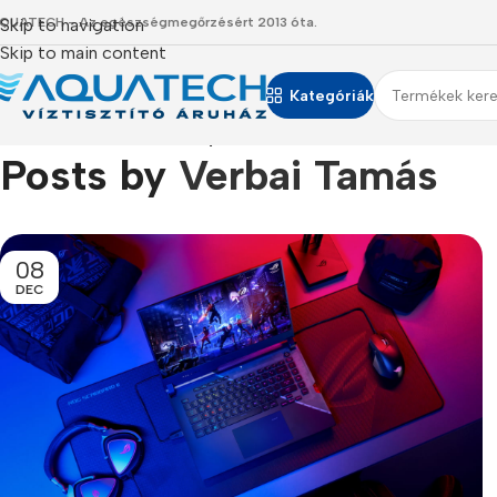
QUATECH - Az egészségmegőrzésért 2013 óta.
Skip to navigation
Skip to main content
Kategóriák
Főoldal
/
Articles Posted by Verbai Tamás
Posts by
Verbai Tamás
08
DEC