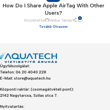
How Do I Share Apple AirTag With Other
Refurbished phones
Users?
Accessories
0
Közzétette
Verbai Tamás
Memory cards
Tovább Olvasom
Stand holders
Car holders
Selfie sticks
Ügyfélszolgálat:
Telefon: 06 20 4040 228
E-Mail: store@aquatech.hu
Központi raktár:
(csomagátvételi pont):
2142 Nagytarcsa, Szilas utca 7.
Nyitvatartás: