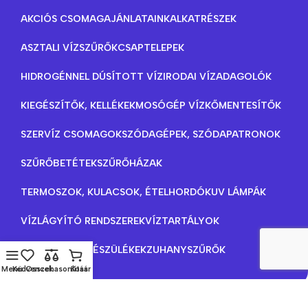
AKCIÓS CSOMAGAJÁNLATAINK
ALKATRÉSZEK
ASZTALI VÍZSZŰRŐK
CSAPTELEPEK
HIDROGÉNNEL DÚSÍTOTT VÍZ
IRODAI VÍZADAGOLÓK
KIEGÉSZÍTŐK, KELLÉKEK
MOSÓGÉP VÍZKŐMENTESÍTŐK
SZERVÍZ CSOMAGOK
SZÓDAGÉPEK, SZÓDAPATRONOK
SZŰRŐBETÉTEK
SZŰRŐHÁZAK
TERMOSZOK, KULACSOK, ÉTELHORDÓK
UV LÁMPÁK
VÍZLÁGYÍTÓ RENDSZEREK
VÍZTARTÁLYOK
VÍZTISZTÍTÓ KÉSZÜLÉKEK
ZUHANYSZŰRŐK
Menü
Kedvencek
Összehasonlítás
Kosár