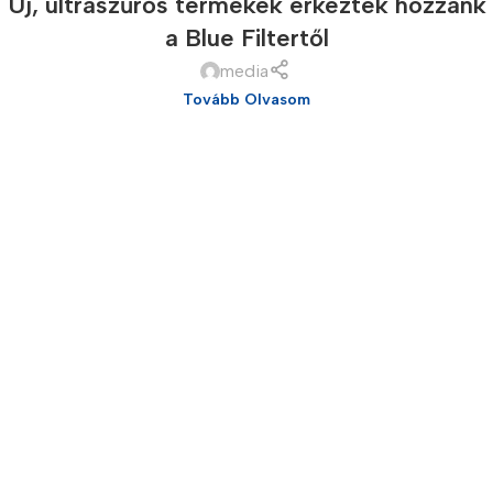
Új, ultraszűrős termékek érkeztek hozzánk
a Blue Filtertől
media
Tovább Olvasom