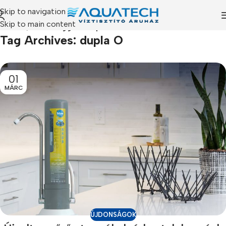
Skip to navigation
Skip to main content
Főoldal
/
Posts Tagged "dupla O"
Tag Archives: dupla O
01
MÁRC
ÚJDONSÁGOK