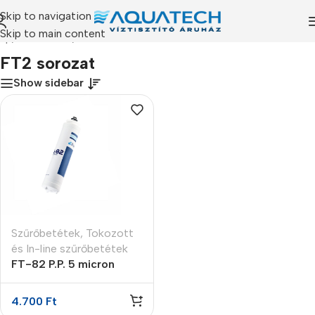
Skip to navigation
Skip to main content
lap
/
Termékeink
/
“FT2 sorozat” címkével rendelkező termékek
FT2 sorozat
Show sidebar
Szűrőbetétek
,
Tokozott
és In-line szűrőbetétek
FT-82 P.P. 5 micron
vízszűrő betét
4.700
Ft