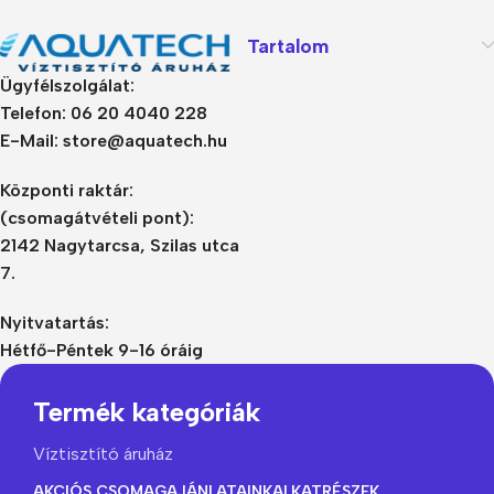
Tartalom
Ügyfélszolgálat:
Telefon: 06 20 4040 228
E-Mail: store@aquatech.hu
Központi raktár:
(csomagátvételi pont):
2142 Nagytarcsa, Szilas utca
7.
Nyitvatartás:
Hétfő-Péntek 9-16 óráig
Termék kategóriák
Víztisztító áruház
AKCIÓS CSOMAGAJÁNLATAINK
ALKATRÉSZEK