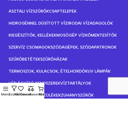
ASZTALI VÍZSZŰRŐK
CSAPTELEPEK
HIDROGÉNNEL DÚSÍTOTT VÍZ
IRODAI VÍZADAGOLÓK
KIEGÉSZÍTŐK, KELLÉKEK
MOSÓGÉP VÍZKŐMENTESÍTŐK
SZERVÍZ CSOMAGOK
SZÓDAGÉPEK, SZÓDAPATRONOK
SZŰRŐBETÉTEK
SZŰRŐHÁZAK
TERMOSZOK, KULACSOK, ÉTELHORDÓK
UV LÁMPÁK
VÍZLÁGYÍTÓ RENDSZEREK
VÍZTARTÁLYOK
Menü
Szűrők
Kedvencek
Összehasonlítás
Kosár
VÍZTISZTÍTÓ KÉSZÜLÉKEK
ZUHANYSZŰRŐK