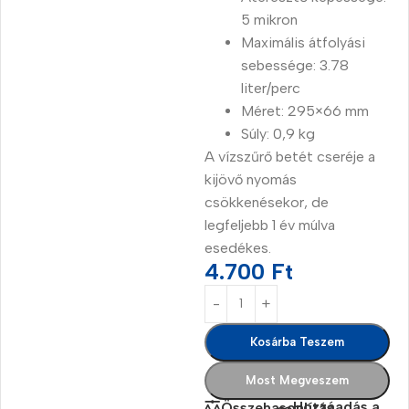
5 mikron
Maximális átfolyási
sebessége: 3.78
liter/perc
Méret: 295×66 mm
Súly: 0,9 kg
A vízszűrő betét cseréje a
kijövő nyomás
csökkenésekor, de
legfeljebb 1 év múlva
esedékes.
4.700
Ft
Kosárba Teszem
Most Megveszem
Hozzáadás a
Összehasonlítás