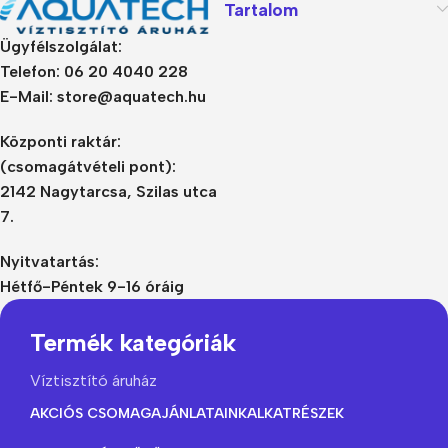
Tartalom
Ügyfélszolgálat:
Telefon: 06 20 4040 228
E-Mail: store@aquatech.hu
Központi raktár:
(csomagátvételi pont):
2142 Nagytarcsa, Szilas utca
7.
Nyitvatartás:
Hétfő-Péntek 9-16 óráig
Termék kategóriák
Víztisztító áruház
AKCIÓS CSOMAGAJÁNLATAINK
ALKATRÉSZEK