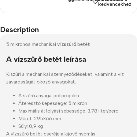
kedvencekhez
Description
5 mikronos mechanikai
vízszűrő
betét.
A vízszűrő betét leírása
Kiszűri a mechanikai szennyeződéseket, valamint a víz
zavarosságát okozó anyagokat.
A szűrő anyaga: polipropilén
Áteresztő képessége: 5 mikron
Maximális átfolyási sebessége: 3.78 liter/perc
Méret: 295×66 mm
Súly: 0,9 kg
A vízszűrő betét cseréje a kijövő nyomás