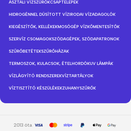
ASZTALI VÍZSZŰRŐK
CSAPTELEPEK
HIDROGÉNNEL DÚSÍTOTT VÍZ
IRODAI VÍZADAGOLÓK
KIEGÉSZÍTŐK, KELLÉKEK
MOSÓGÉP VÍZKŐMENTESÍTŐK
SZERVÍZ CSOMAGOK
SZÓDAGÉPEK, SZÓDAPATRONOK
SZŰRŐBETÉTEK
SZŰRŐHÁZAK
TERMOSZOK, KULACSOK, ÉTELHORDÓK
UV LÁMPÁK
VÍZLÁGYÍTÓ RENDSZEREK
VÍZTARTÁLYOK
VÍZTISZTÍTÓ KÉSZÜLÉKEK
ZUHANYSZŰRŐK
2013 óta.