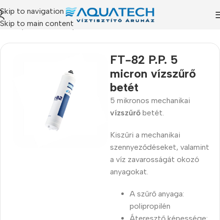
Skip to navigation
Skip to main content
ékeink
/
Szűrőbetétek
/
Tokozott és In-line szűrőbetétek
FT-82 P.P. 5
micron vízszűrő
betét
5 mikronos mechanikai
vízszűrő
betét.
Kiszűri a mechanikai
szennyeződéseket, valamint
a víz zavarosságát okozó
anyagokat.
A szűrő anyaga:
polipropilén
Áteresztő képessége: