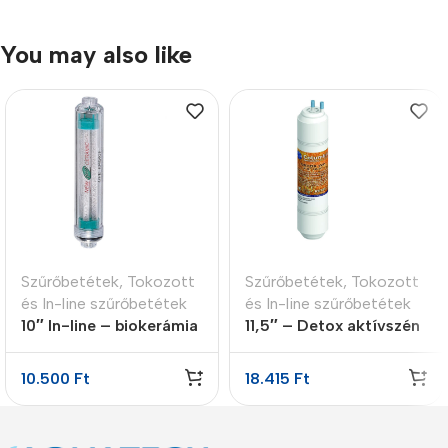
You may also like
Szűrőbetétek
,
Tokozott
Szűrőbetétek
,
Tokozott
és In-line szűrőbetétek
és In-line szűrőbetétek
10″ In-line – biokerámia
11,5″ – Detox aktívszén
energetizáló patron
utószűrő
10.500
Ft
18.415
Ft