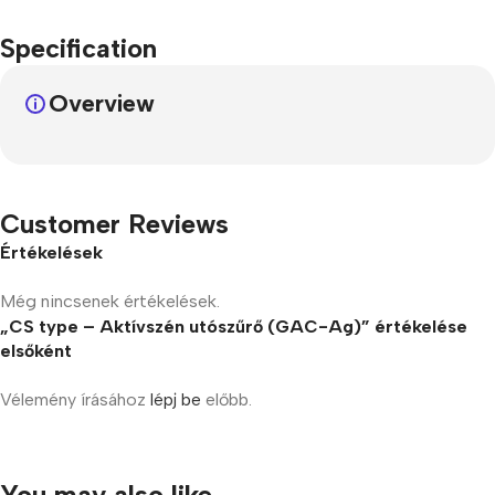
Specification
Overview
Customer Reviews
Értékelések
Még nincsenek értékelések.
„CS type – Aktívszén utószűrő (GAC-Ag)” értékelése
elsőként
Vélemény írásához
lépj be
előbb.
You may also like