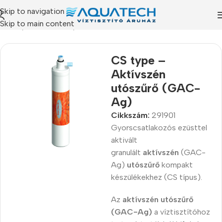
Skip to navigation
Skip to main content
ékeink
/
Szűrőbetétek
/
Tokozott és In-line szűrőbetétek
CS type –
Aktívszén
utószűrő (GAC-
Ag)
Cikkszám:
291901
Gyorscsatlakozós ezüsttel
aktivált
granulált
aktívszén
(GAC-
Ag)
utószűrő
kompakt
készülékekhez (CS típus).
Az
aktívszén
utószűrő
(GAC-Ag)
a víztisztítóhoz