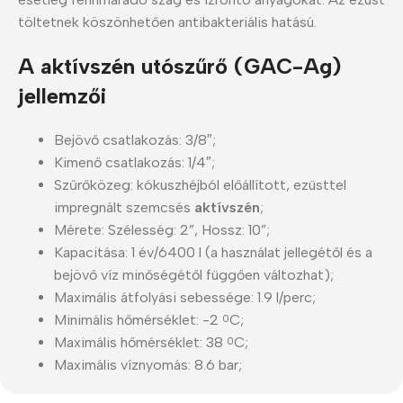
töltetnek köszönhetően antibakteriális hatású.
A aktívszén utószűrő (GAC-Ag)
jellemzői
Bejövő csatlakozás: 3/8″;
Kimenő csatlakozás: 1/4″;
Szűrőközeg: kókuszhéjból előállított, ezüsttel
impregnált szemcsés
aktívszén
;
Mérete: Szélesség: 2”, Hossz: 10”;
Kapacitása: 1 év/6400 l (a használat jellegétől és a
bejövő víz minőségétől függően változhat);
Maximális átfolyási sebessége: 1.9 l/perc;
Minimális hőmérséklet: -2
C;
0
Maximális hőmérséklet: 38
C;
0
Maximális víznyomás: 8.6 bar;