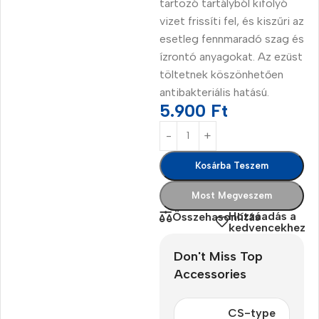
tartozó tartályból kifolyó
vizet frissíti fel, és kiszűri az
esetleg fennmaradó szag és
ízrontó anyagokat. Az ezüst
töltetnek köszönhetően
antibakteriális hatású.
5.900
Ft
Kosárba Teszem
Most Megveszem
Hozzáadás a
Összehasonlítás
kedvencekhez
Don't Miss Top
Accessories
CS-type