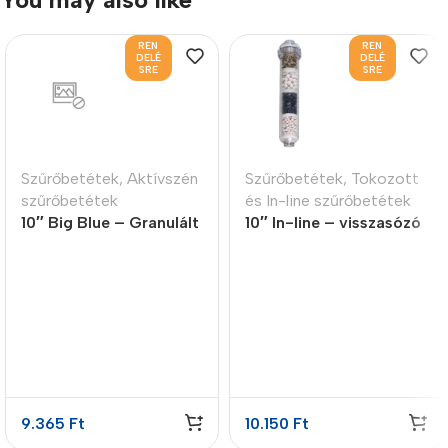
REN
REN
DELÉ
DELÉ
SRE
SRE
Szűrőbetétek
,
Aktívszén
Szűrőbetétek
,
Tokozott
szűrőbetétek
és In-line szűrőbetétek
10″ Big Blue – Granulált
10″ In-line – visszasózó
aktívszén szűrőbetét
patron 4 lépcsős
9.365
Ft
10.150
Ft