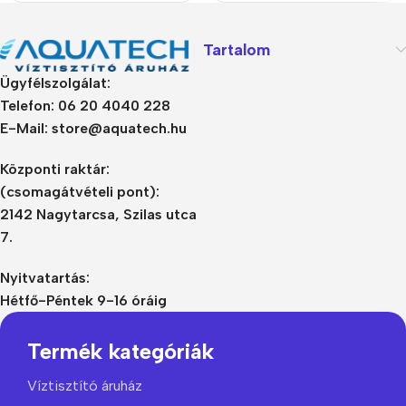
Tartalom
Ügyfélszolgálat:
Telefon: 06 20 4040 228
E-Mail: store@aquatech.hu
Központi raktár:
(csomagátvételi pont):
2142 Nagytarcsa, Szilas utca
7.
Nyitvatartás:
Hétfő-Péntek 9-16 óráig
Termék kategóriák
Víztisztító áruház