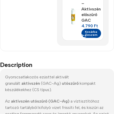
–
Aktívszén
előszűrő
GAC
4.790
Ft
Kosárba
Teszem
Description
Gyorscsatlakozós ezüsttel aktivált
granulált
aktívszén
(GAC-Ag)
utószűrő
kompakt
készülékekhez (CS típus).
Az
aktívszén
utószűrő (GAC-Ag)
a víztisztítóhoz
tartozó tartályból kifolyó vizet frissíti fel, és kiszűri az
esetleg fennmaradó szag és ízrontó anyagokat. Az ezüst