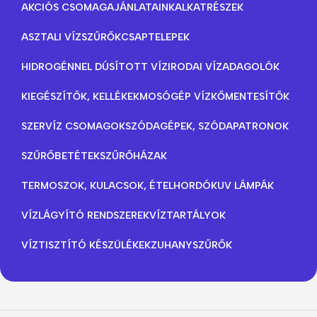
AKCIÓS CSOMAGAJÁNLATAINK
ALKATRÉSZEK
ASZTALI VÍZSZŰRŐK
CSAPTELEPEK
HIDROGÉNNEL DÚSÍTOTT VÍZ
IRODAI VÍZADAGOLÓK
KIEGÉSZÍTŐK, KELLÉKEK
MOSÓGÉP VÍZKŐMENTESÍTŐK
SZERVÍZ CSOMAGOK
SZÓDAGÉPEK, SZÓDAPATRONOK
SZŰRŐBETÉTEK
SZŰRŐHÁZAK
TERMOSZOK, KULACSOK, ÉTELHORDÓK
UV LÁMPÁK
VÍZLÁGYÍTÓ RENDSZEREK
VÍZTARTÁLYOK
VÍZTISZTÍTÓ KÉSZÜLÉKEK
ZUHANYSZŰRŐK