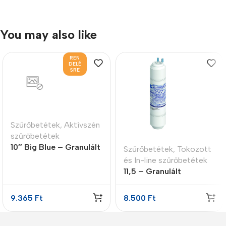
You may also like
REN
DELÉ
SRE
Szűrőbetétek
,
Aktívszén
szűrőbetétek
10″ Big Blue – Granulált
Szűrőbetétek
,
Tokozott
aktívszén szűrőbetét
és In-line szűrőbetétek
11,5 – Granulált
aktívszén szűrő GAC
9.365
Ft
8.500
Ft