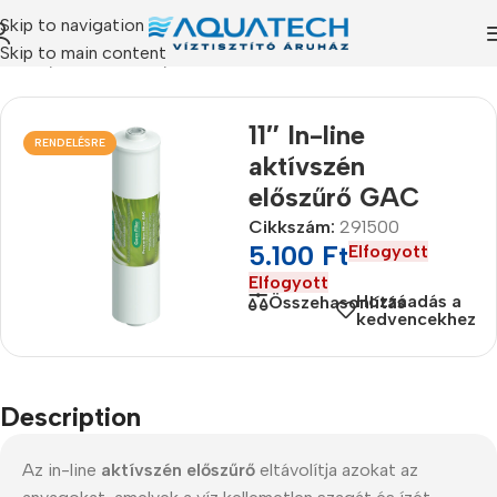
Skip to navigation
Skip to main content
ékeink
/
Szűrőbetétek
/
Tokozott és In-line szűrőbetétek
11″ In-line
RENDELÉSRE
aktívszén
előszűrő GAC
Cikkszám:
291500
5.100
Ft
Elfogyott
Elfogyott
Hozzáadás a
Összehasonlítás
kedvencekhez
Description
Az in-line
aktívszén előszűrő
eltávolítja azokat az