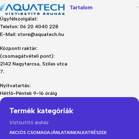
Tartalom
Ügyfélszolgálat:
Telefon: 06 20 4040 228
E-Mail: store@aquatech.hu
Központi raktár:
(csomagátvételi pont):
2142 Nagytarcsa, Szilas utca
7.
Nyitvatartás:
Hétfő-Péntek 9-16 óráig
Termék kategóriák
Víztisztító áruház
AKCIÓS CSOMAGAJÁNLATAINK
ALKATRÉSZEK