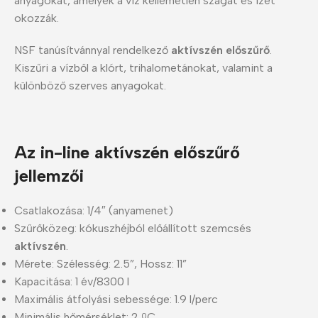
anyagokat, amelyek a víz kellemetlen szagát és ízét
okozzák.
NSF tanúsítvánnyal rendelkező
aktívszén
előszűrő
.
Kiszűri a vízből a klórt, trihalometánokat, valamint a
különböző szerves anyagokat.
Az in-line aktívszén előszűrő
jellemzői
Csatlakozása: 1/4″ (anyamenet)
Szűrőközeg: kókuszhéjból előállított szemcsés
aktívszén
.
Mérete: Szélesség: 2.5”, Hossz: 11”
Kapacitása: 1 év/8300 l
Maximális átfolyási sebessége: 1.9 l/perc
Minimális hőmérséklet: 2
C
0