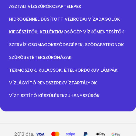
ASZTALI VÍZSZŰRŐK
CSAPTELEPEK
HIDROGÉNNEL DÚSÍTOTT VÍZ
IRODAI VÍZADAGOLÓK
KIEGÉSZÍTŐK, KELLÉKEK
MOSÓGÉP VÍZKŐMENTESÍTŐK
SZERVÍZ CSOMAGOK
SZÓDAGÉPEK, SZÓDAPATRONOK
SZŰRŐBETÉTEK
SZŰRŐHÁZAK
TERMOSZOK, KULACSOK, ÉTELHORDÓK
UV LÁMPÁK
VÍZLÁGYÍTÓ RENDSZEREK
VÍZTARTÁLYOK
VÍZTISZTÍTÓ KÉSZÜLÉKEK
ZUHANYSZŰRŐK
2013 óta.