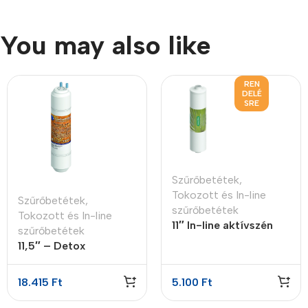
You may also like
REN
DELÉ
SRE
Szűrőbetétek
,
Tokozott és In-line
Szűrőbetétek
,
szűrőbetétek
Tokozott és In-line
11″ In-line aktívszén
szűrőbetétek
előszűrő GAC
11,5″ – Detox
aktívszén utószűrő
18.415
Ft
5.100
Ft