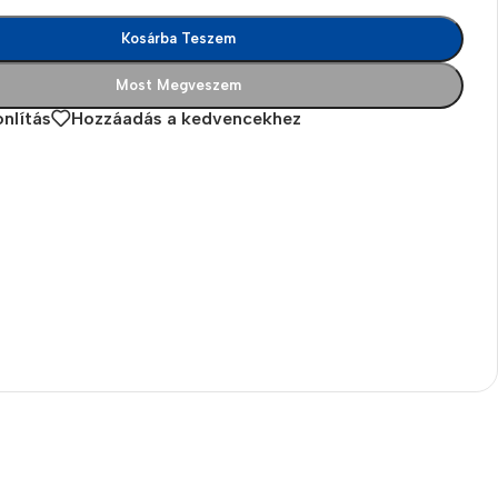
Kosárba Teszem
Most Megveszem
nlítás
Hozzáadás a kedvencekhez
es