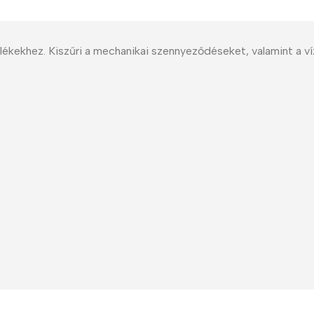
Polycarbonate protector
Mains chargers
Covers For Phones
Data cables
ékekhez. Kiszűri a mechanikai szennyeződéseket, valamint a v
Wireless chargers
Cavers-overlays
Covers-cases