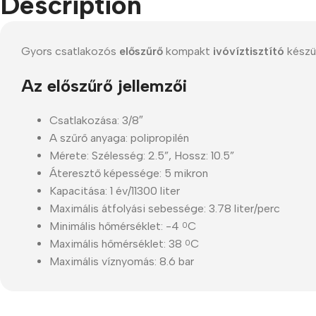
Description
Refurbished phones
Accessories
Gyors csatlakozós
előszűrő
kompakt
ivóvíztisztító
készül
Memory cards
Az előszűrő jellemzői
Stand holders
Csatlakozása: 3/8″
Car holders
A szűrő anyaga: polipropilén
Selfie sticks
Mérete: Szélesség: 2.5”, Hossz: 10.5”
Áteresztő képessége: 5 mikron
Kapacitása: 1 év/11300 liter
Maximális átfolyási sebessége: 3.78 liter/perc
Minimális hőmérséklet: -4
C
0
Maximális hőmérséklet: 38
C
0
Maximális víznyomás: 8.6 bar