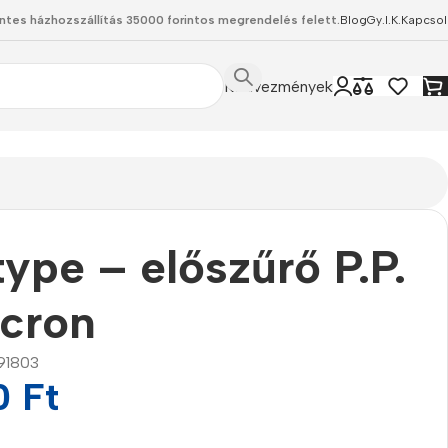
ntes házhozszállítás 35000 forintos megrendelés felett.
Blog
Gy.I.K.
Kapcsol
Kedvezmények
ype – előszűrő P.P.
icron
91803
0
Ft