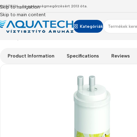
QUATECH - Az egészségmegőrzésért 2013 óta.
Skip to navigation
Skip to main content
Kategóriák
Kezdőlap
/
Termékeink
/
Szűrőbetétek
/
Tokozott és In-line szűrő
Product Information
Specifications
Reviews