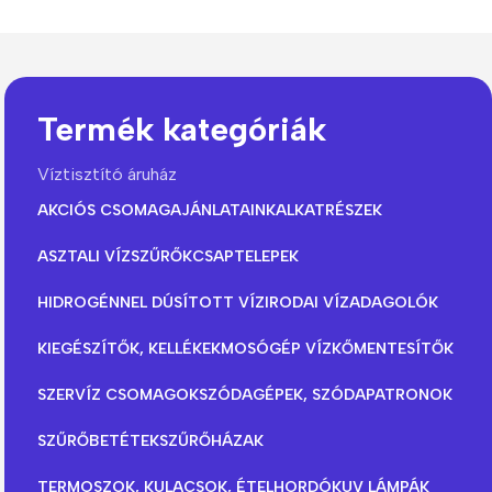
Termék kategóriák
Víztisztító áruház
AKCIÓS CSOMAGAJÁNLATAINK
ALKATRÉSZEK
ASZTALI VÍZSZŰRŐK
CSAPTELEPEK
HIDROGÉNNEL DÚSÍTOTT VÍZ
IRODAI VÍZADAGOLÓK
KIEGÉSZÍTŐK, KELLÉKEK
MOSÓGÉP VÍZKŐMENTESÍTŐK
SZERVÍZ CSOMAGOK
SZÓDAGÉPEK, SZÓDAPATRONOK
SZŰRŐBETÉTEK
SZŰRŐHÁZAK
TERMOSZOK, KULACSOK, ÉTELHORDÓK
UV LÁMPÁK