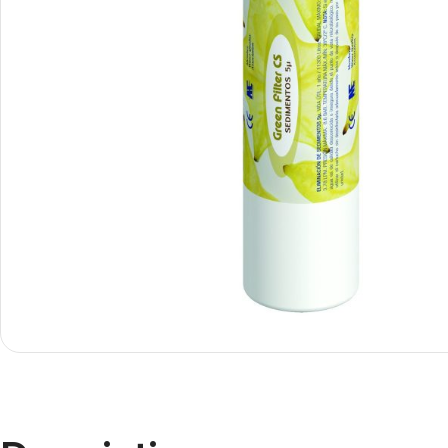
Smartphones
Apple
Samsung
Google
Nokia
Motorola