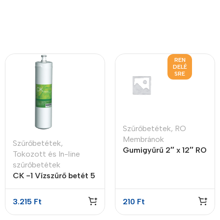
REN
DELÉ
SRE
Szűrőbetétek
,
RO
Membránok
Szűrőbetétek
,
Gumigyűrű 2″ x 12″ RO
Tokozott és In-line
membrán házhoz
szűrőbetétek
CK -1 Vízszűrő betét 5
micron
3.215
Ft
210
Ft