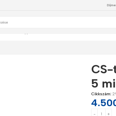
Díjme
betétek
/
CS-type – előszűrő P.P. 5 micron
CS-t
5 m
Cikkszám:
2
4.50