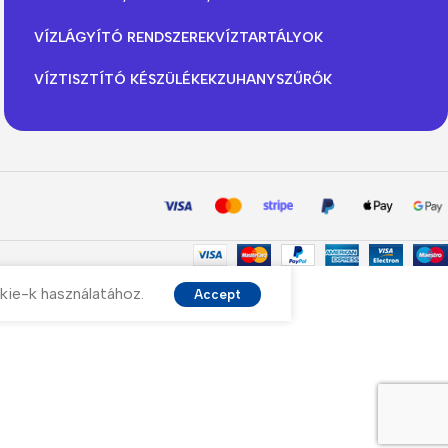
VÍZLÁGYÍTÓ RENDSZEREK
VÍZTARTÁLYOK
VÍZTISZTÍTÓ KÉSZÜLÉKEK
ZUHANYSZŰRŐK
kie-k használatához.
Accept