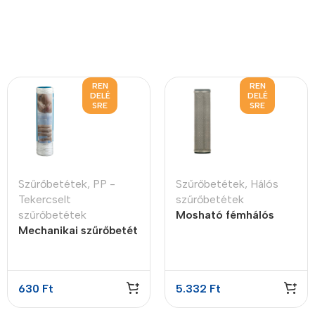
REN
REN
DELÉ
DELÉ
SRE
SRE
Szűrőbetétek
,
PP -
Szűrőbetétek
,
Hálós
Tekercselt
szűrőbetétek
szűrőbetétek
Mosható fémhálós
Mechanikai szűrőbetét
szűrőbetét 10″ 80 mic.
tekercselt PP 10″ 20
mikron
630
Ft
5.332
Ft