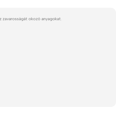
íz zavarosságát okozó anyagokat.
The thinnest iPhone
ever
iPhone Air
Buy Now