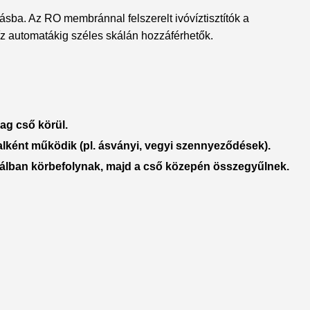
ásba. Az RO membránnal felszerelt ivóvíztisztítók a
víz automatákig széles skálán hozzáférhetők.
ag cső körül.
alként működik (pl. ásványi, vegyi szennyeződések).
rálban körbefolynak, majd a cső közepén összegyűlnek.