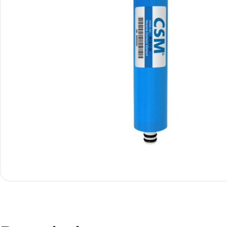
Smartphones
Apple
Samsung
Google
Nokia
Motorola