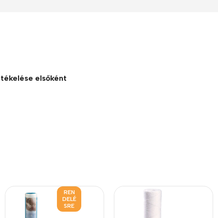
ékelése elsőként
REN
DELÉ
SRE