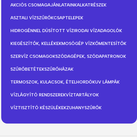
AKCIÓS CSOMAGAJÁNLATAINK
ALKATRÉSZEK
ASZTALI VÍZSZŰRŐK
CSAPTELEPEK
HIDROGÉNNEL DÚSÍTOTT VÍZ
IRODAI VÍZADAGOLÓK
KIEGÉSZÍTŐK, KELLÉKEK
MOSÓGÉP VÍZKŐMENTESÍTŐK
SZERVÍZ CSOMAGOK
SZÓDAGÉPEK, SZÓDAPATRONOK
SZŰRŐBETÉTEK
SZŰRŐHÁZAK
TERMOSZOK, KULACSOK, ÉTELHORDÓK
UV LÁMPÁK
VÍZLÁGYÍTÓ RENDSZEREK
VÍZTARTÁLYOK
VÍZTISZTÍTÓ KÉSZÜLÉKEK
ZUHANYSZŰRŐK