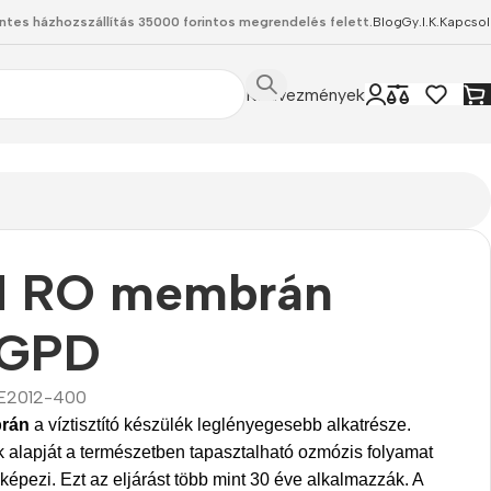
ntes házhozszállítás 35000 forintos megrendelés felett.
Blog
Gy.I.K.
Kapcsol
Kedvezmények
 RO membrán
GPD
E2012-400
rán
a víztisztító készülék leglényegesebb alkatrésze.
alapját a természetben tapasztalható ozmózis folyamat
képezi. Ezt az eljárást több mint 30 éve alkalmazzák. A