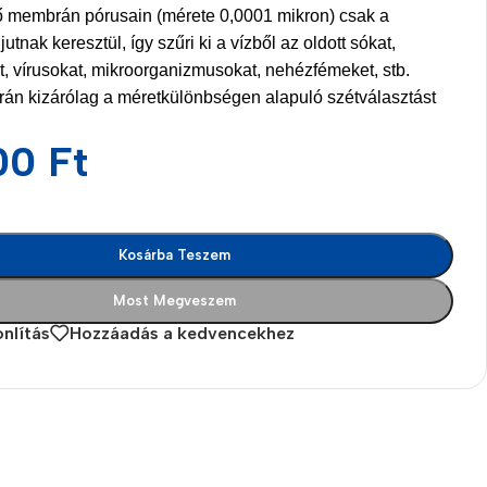
tő membrán pórusain (mérete 0,0001 mikron) csak a
utnak keresztül, így szűri ki a vízből az oldott sókat,
, vírusokat, mikroorganizmusokat, nehézfémeket, stb.
án kizárólag a méretkülönbségen alapuló szétválasztást
00
Ft
Kosárba Teszem
Most Megveszem
nlítás
Hozzáadás a kedvencekhez
es