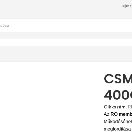
Díjme
GPD
CSM
400
Cikkszám:
R
Az
RO memb
Működésének 
megfordítása 