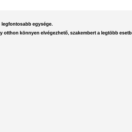
Polycarbonate protector
Mains chargers
Covers For Phones
Data cables
ó legfontosabb egysége.
Wireless chargers
Cavers-overlays
ly otthon könnyen elvégezhető, szakembert a legtöbb esetb
Covers-cases