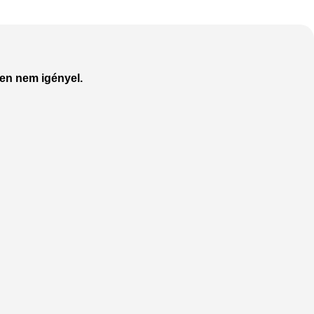
en nem igényel.
The thinnest iPhone
ever
iPhone Air
Buy Now