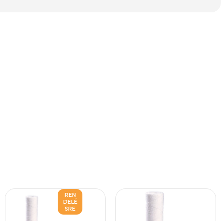
REN
DELÉ
SRE