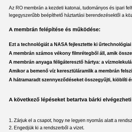
Az RO membrán a kezdeti katonai, tudományos és ipari felha
legegyszerűbb beépíthető háztartási berendezésektől a közös
A membrán felépítése és működése:
Ezt a technológiát a NASA fejlesztette ki űrtechnológiai
A membrán számos vékony filmrétegből áll, amik össze
A membrán anyaga féligáteresztő hártya: a vízmolekulá
Amikor a bemenő víz keresztüláramlik a membrán felsz
A hátramaradt szennyeződéseket összegyűjti, kiöblíti é
A következő lépéseket betartva bárki elvégezheti
1. Zárjuk el a csapot, hogy ne legyen nyomás alatt a rendsz
2. Engedjük ki a rendszerből a vizet.