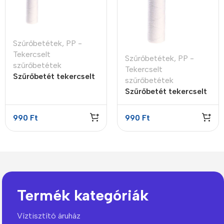
Szűrőbetétek
,
PP -
Tekercselt
Szűrőbetétek
,
PP -
szűrőbetétek
Tekercselt
Szűrőbetét tekercselt
szűrőbetétek
PP 10″ 10 micron
Szűrőbetét tekercselt
PP 10″ 20 micron
990
Ft
990
Ft
Termék kategóriák
Víztisztító áruház