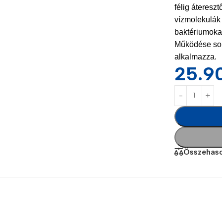
félig áteresz
vízmolekulák j
baktériumokat
Működése sor
alkalmazza.
25.9
Power Banks
Headphones
Baseus
In-ear headphones
Összehaso
Remax
Wired headphones
Hoco
Wireless headphon
Screen Protectors
Bluetooth headsets
Power Devices
Tempered glass