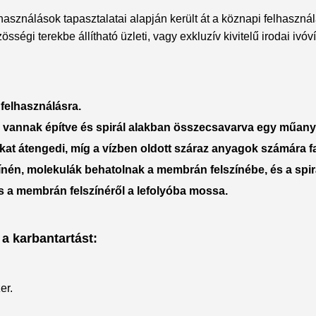
sználások tapasztalatai alapján került át a köznapi felhasznál
ségi terekbe állítható üzleti, vagy exkluzív kivitelű irodai ivó
 felhasználásra.
 vannak építve és spirál alakban összecsavarva egy műany
kat átengedi, míg a vízben oldott száraz anyagok számára f
ínén, molekulák behatolnak a membrán felszínébe, és a spi
s a membrán felszínéről a lefolyóba mossa.
 a karbantartást:
er.