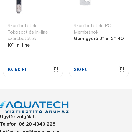
Szűrőbetétek
,
Szűrőbetétek
,
RO
Tokozott és In-line
Membránok
szűrőbetétek
Gumigyűrű 2″ x 12″ RO
10″ In-line –
membrán házhoz
visszasózó patron 4
lépcsős
10.150
Ft
210
Ft
Ügyfélszolgálat:
Telefon: 06 20 4040 228
E-Mail: store@aquatech.hu