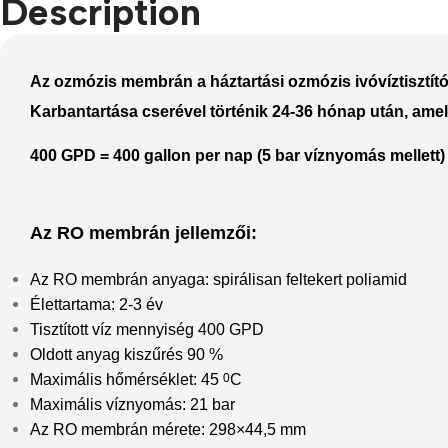
Description
Refurbished phones
Accessories
Az ozmózis membrán a háztartási ozmózis ivóvíztisztít
Memory cards
Karbantartása cserével történik 24-36 hónap után, ame
Stand holders
400 GPD = 400 gallon per nap (5 bar víznyomás mellett)
Car holders
Selfie sticks
Az RO membrán jellemzői:
Az RO membrán anyaga: spirálisan feltekert poliamid
Élettartama: 2-3 év
Tisztított víz mennyiség 400 GPD
Oldott anyag kiszűrés 90 %
Maximális hőmérséklet: 45
0
C
Maximális víznyomás: 21 bar
Az RO membrán mérete: 298×44,5 mm