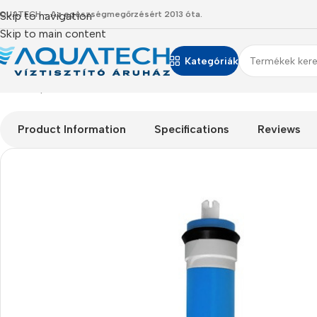
QUATECH - Az egészségmegőrzésért 2013 óta.
Skip to navigation
Skip to main content
Kategóriák
Kezdőlap
/
Termékeink
/
Szűrőbetétek
/
CSM RO membrán 400
Product Information
Specifications
Reviews