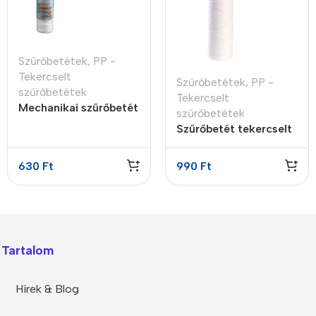
Szűrőbetétek
,
PP -
Tekercselt
Szűrőbetétek
,
PP -
szűrőbetétek
Tekercselt
Mechanikai szűrőbetét
szűrőbetétek
tekercselt PP 10″ 20
Szűrőbetét tekercselt
mikron
PP 10″ 5 micron
630
Ft
990
Ft
Tartalom
Hírek & Blog