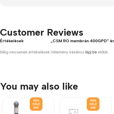
Customer Reviews
Értékelések
„CSM RO membrán 400GPD” ért
Még nincsenek értékelések.
Vélemény írásához
lépj be
előbb.
You may also like
REN
REN
DELÉ
DELÉ
SRE
SRE