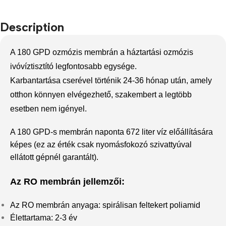
Description
A 180 GPD ozmózis membrán a háztartási ozmózis
ivóvíztisztító legfontosabb egysége.
Karbantartása cserével történik 24-36 hónap után, amely
otthon könnyen elvégezhető, szakembert a legtöbb
esetben nem igényel.
A 180 GPD-s membrán naponta 672 liter víz előállítására
képes (ez az érték csak nyomásfokozó szivattyúval
ellátott gépnél garantált).
Az RO membrán jellemzői:
Az RO membrán anyaga: spirálisan feltekert poliamid
Élettartama: 2-3 év