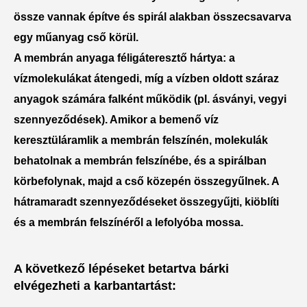
össze vannak építve és spirál alakban összecsavarva
egy műanyag cső körül.
A membrán anyaga féligáteresztő hártya: a
vízmolekulákat átengedi, míg a vízben oldott száraz
anyagok számára falként működik (pl. ásványi, vegyi
szennyeződések). Amikor a bemenő víz
keresztüláramlik a membrán felszínén, molekulák
behatolnak a membrán felszínébe, és a spirálban
körbefolynak, majd a cső közepén összegyűlnek. A
hátramaradt szennyeződéseket összegyűjti, kiöblíti
és a membrán felszínéről a lefolyóba mossa.
A következő lépéseket betartva bárki
elvégezheti a karbantartást: