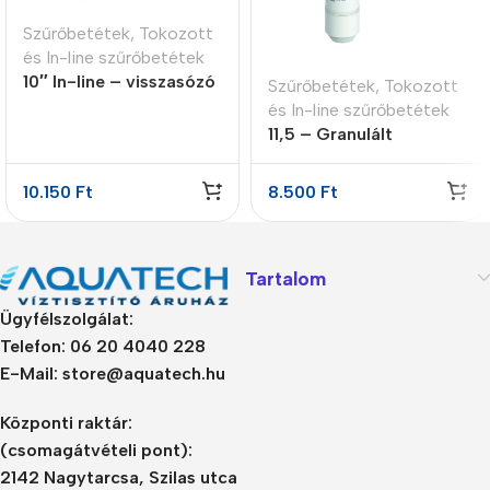
Szűrőbetétek
,
Tokozott
és In-line szűrőbetétek
10″ In-line – visszasózó
Szűrőbetétek
,
Tokozott
patron 4 lépcsős
és In-line szűrőbetétek
11,5 – Granulált
aktívszén szűrő GAC
10.150
Ft
8.500
Ft
Tartalom
Ügyfélszolgálat:
Telefon: 06 20 4040 228
E-Mail: store@aquatech.hu
Központi raktár:
(csomagátvételi pont):
2142 Nagytarcsa, Szilas utca