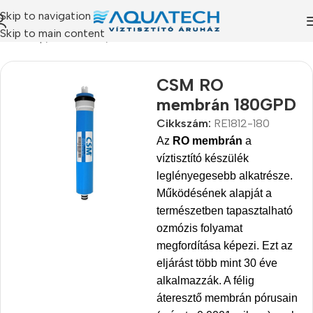
Skip to navigation
Skip to main content
Kezdőlap
/
Termékeink
/
Szűrőbetétek
CSM RO
membrán 180GPD
Cikkszám:
RE1812-180
Az
RO membrán
a
víztisztító készülék
leglényegesebb alkatrésze.
Működésének alapját a
természetben tapasztalható
ozmózis folyamat
megfordítása képezi. Ezt az
eljárást több mint 30 éve
alkalmazzák. A félig
áteresztő membrán pórusain