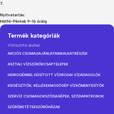
7.
Nyitvatartás:
Hétfő-Péntek 9-16 óráig
Termék kategóriák
Víztisztító áruház
AKCIÓS CSOMAGAJÁNLATAINK
ALKATRÉSZEK
ASZTALI VÍZSZŰRŐK
CSAPTELEPEK
HIDROGÉNNEL DÚSÍTOTT VÍZ
IRODAI VÍZADAGOLÓK
KIEGÉSZÍTŐK, KELLÉKEK
MOSÓGÉP VÍZKŐMENTESÍTŐK
SZERVÍZ CSOMAGOK
SZÓDAGÉPEK, SZÓDAPATRONOK
SZŰRŐBETÉTEK
SZŰRŐHÁZAK