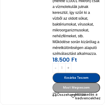
(mérete 0,0001 mikron) csak
a vízmolekulák jutnak
keresztül, így szűri ki a
vízből az oldott sókat,
baktériumokat, vírusokat,
mikroorganizmusokat,
nehézfémeket, stb.
Működése során kizárólag a
méretkülönbségen alapuló
szétválasztást alkalmazza.
18.500
Ft
Kosárba Teszem
Most Megveszem
Hozzáadás a
Összehasonlítás
kedvencekhez