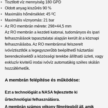
Tisztított víz mennyiség 180 GPD
Oldott anyag kiszűrés 90 %
Maximális hőmérséklet: 45
0
C
Maximális víznyomás: 21 bar
Az RO membrán mérete: 298×44,5 mm
Az RO membrán a kezdeti katonai, tudományos és ipari
felhasználások tapasztalatai alapján került át a köznapi
felhasználásba. Az RO membránnal felszerelt
ivóvíztisztítók a legegyszerűbb beépíthető háztartási
berendezésektől a közösségi terekbe állítható üzleti, vagy
exkluzív kivitelű irodai ivóvíz automatákig széles skálán
hozzáférhetők.
A membrán felépítése és működése:
Ezt a technológiát a NASA fejlesztette ki
űrtechnológiai felhasználásra.
A membrán számos vékony filmrétegből áll, amik