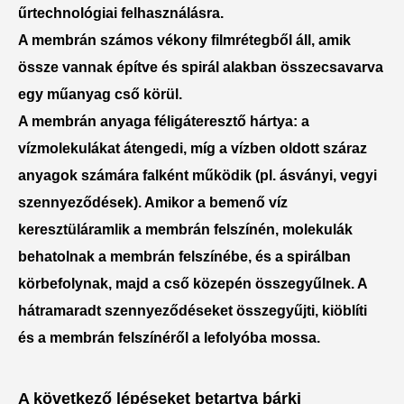
űrtechnológiai felhasználásra.
A membrán számos vékony filmrétegből áll, amik
össze vannak építve és spirál alakban összecsavarva
egy műanyag cső körül.
A membrán anyaga féligáteresztő hártya: a
vízmolekulákat átengedi, míg a vízben oldott száraz
anyagok számára falként működik (pl. ásványi, vegyi
szennyeződések). Amikor a bemenő víz
keresztüláramlik a membrán felszínén, molekulák
behatolnak a membrán felszínébe, és a spirálban
körbefolynak, majd a cső közepén összegyűlnek. A
hátramaradt szennyeződéseket összegyűjti, kiöblíti
és a membrán felszínéről a lefolyóba mossa.
A következő lépéseket betartva bárki