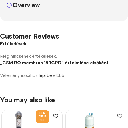
Overview
Customer Reviews
Értékelések
Még nincsenek értékelések.
„CSM RO membrán 150GPD” értékelése elsőként
Vélemény írásához
lépj be
előbb.
You may also like
REN
DELÉ
SRE