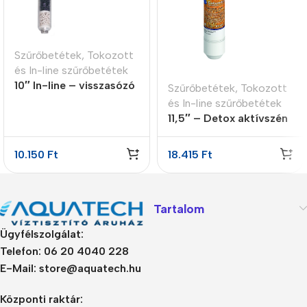
Szűrőbetétek
,
Tokozott
és In-line szűrőbetétek
10″ In-line – visszasózó
Szűrőbetétek
,
Tokozott
patron 4 lépcsős
és In-line szűrőbetétek
11,5″ – Detox aktívszén
utószűrő
10.150
Ft
18.415
Ft
Tartalom
Ügyfélszolgálat:
Telefon: 06 20 4040 228
E-Mail: store@aquatech.hu
Központi raktár: