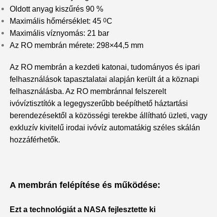
Oldott anyag kiszűrés 90 %
Maximális hőmérséklet: 45
0
C
Maximális víznyomás: 21 bar
Az RO membrán mérete: 298×44,5 mm
Az RO membrán a kezdeti katonai, tudományos és ipari
felhasználások tapasztalatai alapján került át a köznapi
felhasználásba. Az RO membránnal felszerelt
ivóvíztisztítók a legegyszerűbb beépíthető háztartási
berendezésektől a közösségi terekbe állítható üzleti, vagy
exkluzív kivitelű irodai ivóvíz automatákig széles skálán
hozzáférhetők.
A membrán felépítése és működése:
Ezt a technológiát a NASA fejlesztette ki