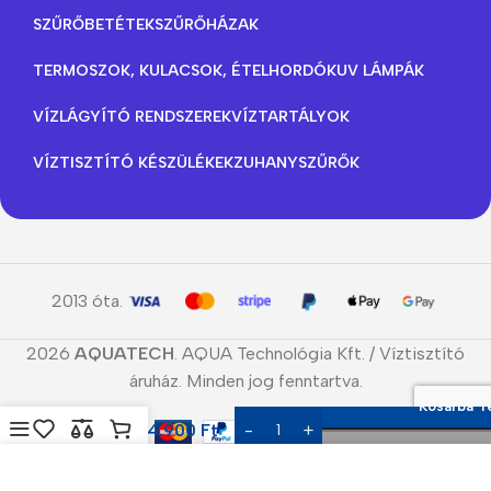
SZŰRŐBETÉTEK
SZŰRŐHÁZAK
TERMOSZOK, KULACSOK, ÉTELHORDÓK
UV LÁMPÁK
VÍZLÁGYÍTÓ RENDSZEREK
VÍZTARTÁLYOK
VÍZTISZTÍTÓ KÉSZÜLÉKEK
ZUHANYSZŰRŐK
2013 óta.
2026
AQUATECH
. AQUA Technológia Kft. / Víztisztító
áruház. Minden jog fenntartva.
Kosárba 
CSM RO
14.900
Ft
membrán
150GPD
Menü
Kedvencek
Összehasonlítás
Kosár
Most Megvesze
Cookie-kat használunk, hogy javítsuk a weboldalunkon