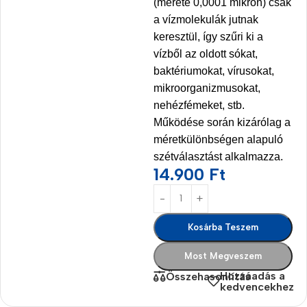
(mérete 0,0001 mikron) csak
a vízmolekulák jutnak
keresztül, így szűri ki a
vízből az oldott sókat,
baktériumokat, vírusokat,
mikroorganizmusokat,
nehézfémeket, stb.
Működése során kizárólag a
méretkülönbségen alapuló
szétválasztást alkalmazza.
14.900
Ft
Kosárba Teszem
Most Megveszem
Hozzáadás a
Összehasonlítás
kedvencekhez