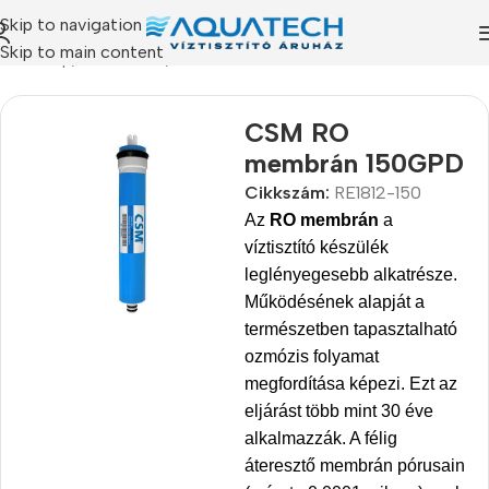
Skip to navigation
Skip to main content
Kezdőlap
/
Termékeink
/
Szűrőbetétek
CSM RO
membrán 150GPD
Cikkszám:
RE1812-150
Az
RO membrán
a
víztisztító készülék
leglényegesebb alkatrésze.
Működésének alapját a
természetben tapasztalható
ozmózis folyamat
megfordítása képezi. Ezt az
eljárást több mint 30 éve
alkalmazzák. A félig
áteresztő membrán pórusain