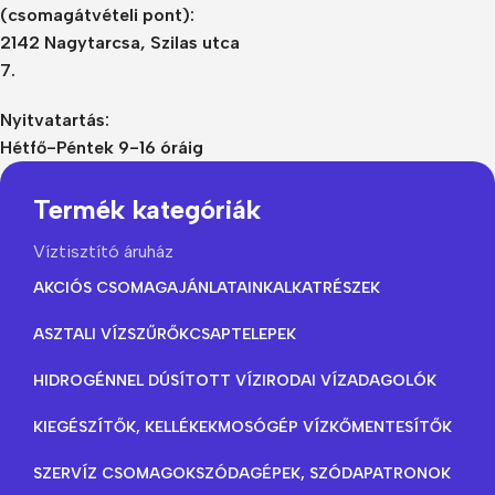
(csomagátvételi pont):
2142 Nagytarcsa, Szilas utca
7.
Nyitvatartás:
Hétfő-Péntek 9-16 óráig
Termék kategóriák
Víztisztító áruház
AKCIÓS CSOMAGAJÁNLATAINK
ALKATRÉSZEK
ASZTALI VÍZSZŰRŐK
CSAPTELEPEK
HIDROGÉNNEL DÚSÍTOTT VÍZ
IRODAI VÍZADAGOLÓK
KIEGÉSZÍTŐK, KELLÉKEK
MOSÓGÉP VÍZKŐMENTESÍTŐK
SZERVÍZ CSOMAGOK
SZÓDAGÉPEK, SZÓDAPATRONOK