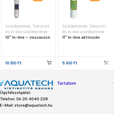
Szűrőbetétek
,
Tokozott
Szűrőbetétek
,
Tokozott
és In-line szűrőbetétek
és In-line szűrőbetétek
10″ In-line – visszasózó
11″ In-line aktívszén
patron 4 lépcsős
előszűrő GAC
10.150
Ft
5.100
Ft
Tartalom
Ügyfélszolgálat:
Telefon: 06 20 4040 228
E-Mail: store@aquatech.hu