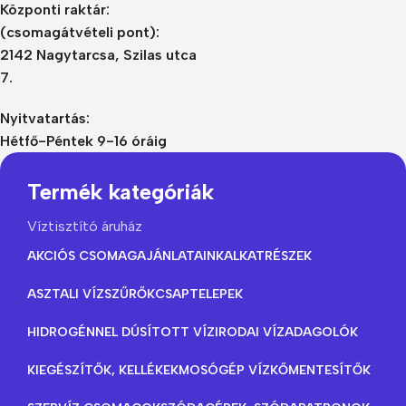
Központi raktár:
(csomagátvételi pont):
2142 Nagytarcsa, Szilas utca
7.
Nyitvatartás:
Hétfő-Péntek 9-16 óráig
Termék kategóriák
Víztisztító áruház
AKCIÓS CSOMAGAJÁNLATAINK
ALKATRÉSZEK
ASZTALI VÍZSZŰRŐK
CSAPTELEPEK
HIDROGÉNNEL DÚSÍTOTT VÍZ
IRODAI VÍZADAGOLÓK
KIEGÉSZÍTŐK, KELLÉKEK
MOSÓGÉP VÍZKŐMENTESÍTŐK