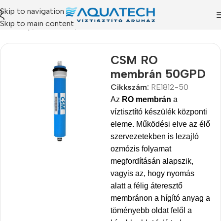
Skip to navigation
Skip to main content
Kezdőlap
/
Termékeink
/
Szűrőbetétek
CSM RO
membrán 50GPD
Cikkszám:
RE1812-50
Az
RO membrán
a
víztisztító készülék központi
eleme. Működési elve az élő
szervezetekben is lezajló
ozmózis folyamat
megfordításán alapszik,
vagyis az, hogy nyomás
alatt a félig áteresztő
membránon a hígító anyag a
töményebb oldat felől a