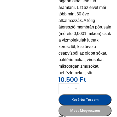
hígabb oldat felé tud
áramlani. Ezt az elvet már
több mint 30 éve
alkalmazzák. A félig
áteresztő membrán pórusain
(mérete 0,0001 mikron) csak
a vízmolekulák jutnak
keresztül, kiszűrve a
csapvízből az oldott sókat,
baktériumokat, vírusokat,
mikroorganizmusokat,
nehézfémeket, stb.
10.500
Ft
Kosárba Teszem
Most Megveszem