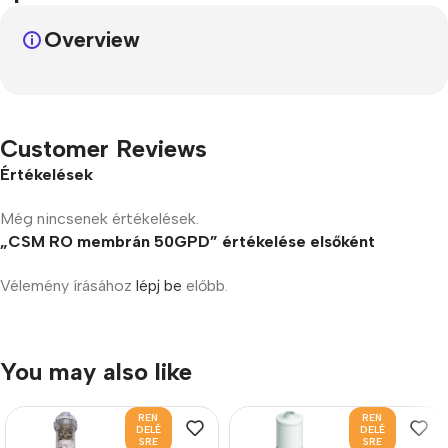
Overview
Customer Reviews
Értékelések
Még nincsenek értékelések.
„CSM RO membrán 50GPD” értékelése elsőként
Vélemény írásához
lépj be
előbb.
You may also like
REN
REN
DELÉ
DELÉ
SRE
SRE