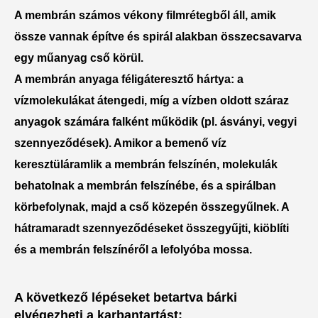
A membrán számos vékony filmrétegből áll, amik
össze vannak építve és spirál alakban összecsavarva
egy műanyag cső körül.
A membrán anyaga féligáteresztő hártya: a
vízmolekulákat átengedi, míg a vízben oldott száraz
anyagok számára falként működik (pl. ásványi, vegyi
szennyeződések). Amikor a bemenő víz
keresztüláramlik a membrán felszínén, molekulák
behatolnak a membrán felszínébe, és a spirálban
körbefolynak, majd a cső közepén összegyűlnek. A
hátramaradt szennyeződéseket összegyűjti, kiöblíti
és a membrán felszínéről a lefolyóba mossa.
A következő lépéseket betartva bárki
elvégezheti a karbantartást: