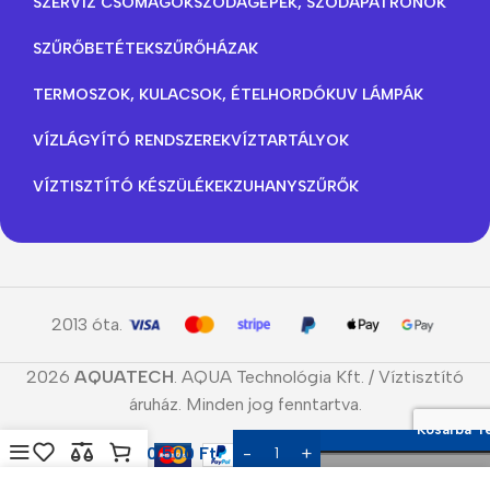
SZERVÍZ CSOMAGOK
SZÓDAGÉPEK, SZÓDAPATRONOK
SZŰRŐBETÉTEK
SZŰRŐHÁZAK
TERMOSZOK, KULACSOK, ÉTELHORDÓK
UV LÁMPÁK
VÍZLÁGYÍTÓ RENDSZEREK
VÍZTARTÁLYOK
VÍZTISZTÍTÓ KÉSZÜLÉKEK
ZUHANYSZŰRŐK
2013 óta.
2026
AQUATECH
. AQUA Technológia Kft. / Víztisztító
áruház. Minden jog fenntartva.
Kosárba T
CSM RO
10.500
Ft
membrán
50GPD
Menü
Kedvencek
Összehasonlítás
Kosár
Most Megvesze