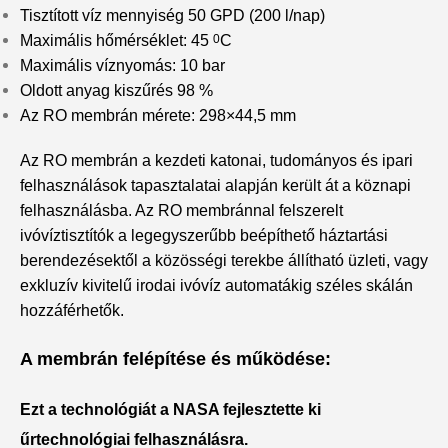
Tisztított víz mennyiség 50 GPD (200 l/nap)
Maximális hőmérséklet: 45
0
C
Maximális víznyomás: 10 bar
Oldott anyag kiszűrés 98 %
Az RO membrán mérete: 298×44,5 mm
Az RO membrán a kezdeti katonai, tudományos és ipari
felhasználások tapasztalatai alapján került át a köznapi
felhasználásba. Az RO membránnal felszerelt
ivóvíztisztítók a legegyszerűbb beépíthető háztartási
berendezésektől a közösségi terekbe állítható üzleti, vagy
exkluzív kivitelű irodai ivóvíz automatákig széles skálán
hozzáférhetők.
A membrán felépítése és működése:
Ezt a technológiát a NASA fejlesztette ki
űrtechnológiai felhasználásra.