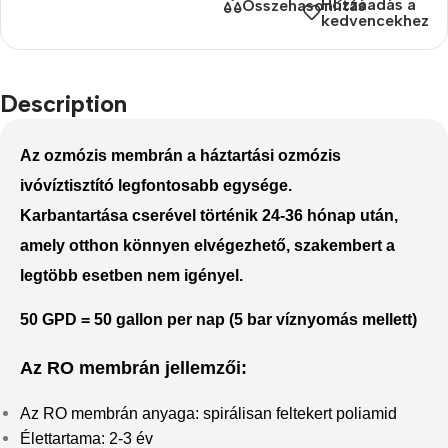
Hozzáadás a
Összehasonlítás
kedvencekhez
Description
Az ozmózis membrán a háztartási ozmózis
ivóvíztisztító legfontosabb egysége.
Karbantartása cserével történik 24-36 hónap után,
amely otthon könnyen elvégezhető, szakembert a
legtöbb esetben nem igényel.
50 GPD = 50 gallon per nap (5 bar víznyomás mellett)
Az RO membrán jellemzői:
Az RO membrán anyaga: spirálisan feltekert poliamid
Élettartama: 2-3 év