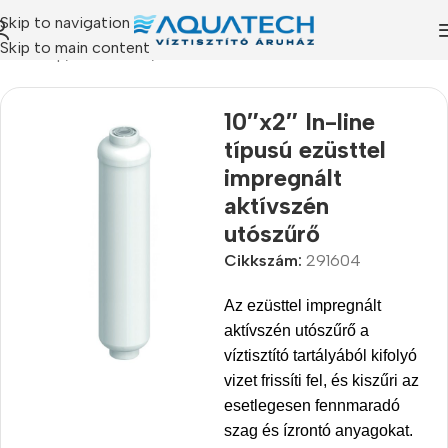
Skip to navigation
Skip to main content
Kezdőlap
/
Termékeink
/
Szűrőbetétek
10″x2″ In-line
típusú ezüsttel
impregnált
aktívszén
utószűrő
Cikkszám:
291604
Az ezüsttel impregnált
aktívszén utószűrő a
víztisztító tartályából kifolyó
vizet frissíti fel, és kiszűri az
esetlegesen fennmaradó
szag és ízrontó anyagokat.