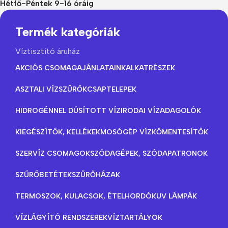
Hétfő-Péntek 9-16 óráig
Termék kategóriák
Víztisztító áruház
AKCIÓS CSOMAGAJÁNLATAINK
ALKATRÉSZEK
ASZTALI VÍZSZŰRŐK
CSAPTELEPEK
HIDROGÉNNEL DÚSÍTOTT VÍZ
IRODAI VÍZADAGOLÓK
KIEGÉSZÍTŐK, KELLÉKEK
MOSÓGÉP VÍZKŐMENTESÍTŐK
SZERVÍZ CSOMAGOK
SZÓDAGÉPEK, SZÓDAPATRONOK
SZŰRŐBETÉTEK
SZŰRŐHÁZAK
TERMOSZOK, KULACSOK, ÉTELHORDÓK
UV LÁMPÁK
VÍZLÁGYÍTÓ RENDSZEREK
VÍZTARTÁLYOK