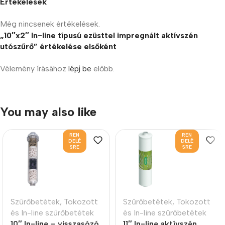
Értékelések
Még nincsenek értékelések.
„10″x2″ In-line típusú ezüsttel impregnált aktívszén
utószűrő” értékelése elsőként
Vélemény írásához
lépj be
előbb.
You may also like
REN
REN
DELÉ
DELÉ
SRE
SRE
Szűrőbetétek
,
Tokozott
Szűrőbetétek
,
Tokozott
és In-line szűrőbetétek
és In-line szűrőbetétek
10″ In-line – visszasózó
11″ In-line aktívszén