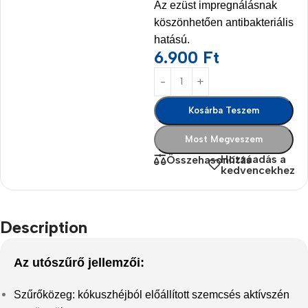
Az ezüst impregnálásnak
köszönhetően antibakteriális
hatású.
6.900
Ft
Kosárba Teszem
Most Megveszem
Hozzáadás a
Összehasonlítás
kedvencekhez
Description
Az utószűrő jellemzői:
Szűrőközeg: kókuszhéjból előállított szemcsés aktívszén