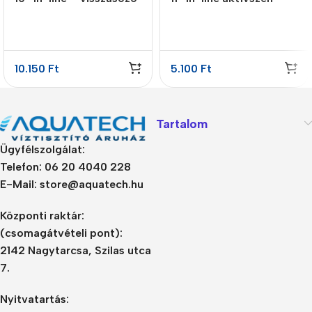
patron 4 lépcsős
előszűrő GAC
10.150
Ft
5.100
Ft
Tartalom
Ügyfélszolgálat:
Telefon: 06 20 4040 228
E-Mail: store@aquatech.hu
Központi raktár:
(csomagátvételi pont):
2142 Nagytarcsa, Szilas utca
7.
Nyitvatartás: