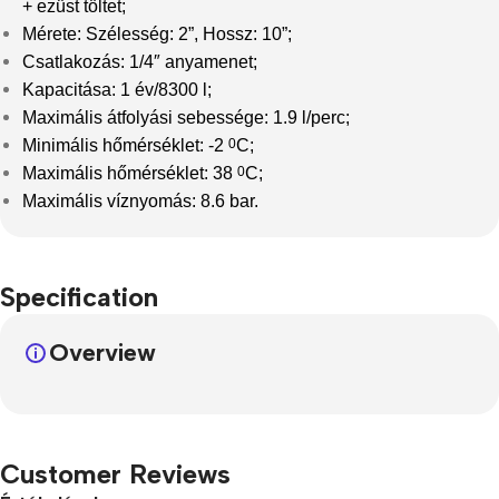
+ ezüst töltet;
Mérete: Szélesség: 2”, Hossz: 10”;
Csatlakozás: 1/4″ anyamenet;
Kapacitása: 1 év/8300 l;
Maximális átfolyási sebessége: 1.9 l/perc;
Minimális hőmérséklet: -2
0
C;
Maximális hőmérséklet: 38
0
C;
Maximális víznyomás: 8.6 bar.
Specification
Overview
Customer Reviews