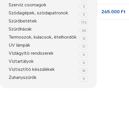
hirdrogénnel
Szervíz csomagok
2
előállító kés
265.000
Ft
Szódagépek, szódapatronok
3
Szűrőbetétek
172
Szűrőházak
36
Termoszok, kulacsok, ételhordók
12
UV lámpák
17
Vízlágyító rendszerek
4
Víztartályok
4
Víztisztító készülékek
15
Smartphones
Zuhanyszűrők
9
Apple
Samsung
Google
Nokia
Motorola