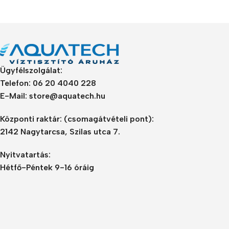
Refurbished phones
Accessories
Memory cards
Ügyfélszolgálat:
Stand holders
Telefon: 06 20 4040 228
Car holders
E-Mail: store@aquatech.hu
Selfie sticks
Központi raktár:
(csomagátvételi pont):
2142 Nagytarcsa, Szilas utca 7.
Nyitvatartás:
Hétfő-Péntek 9-16 óráig