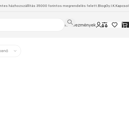
ntes házhozszállítás 35000 forintos megrendelés felett.
Blog
Gy.I.K.
Kapcsol
Kedvezmények