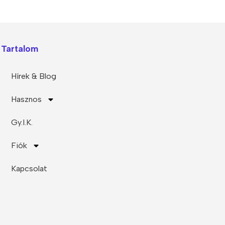
Polycarbonate protector
Mains chargers
Covers For Phones
Data cables
Tartalom
Wireless chargers
Cavers-overlays
Covers-cases
Hírek & Blog
Hasznos
Gy.I.K.
Fiók
Kapcsolat