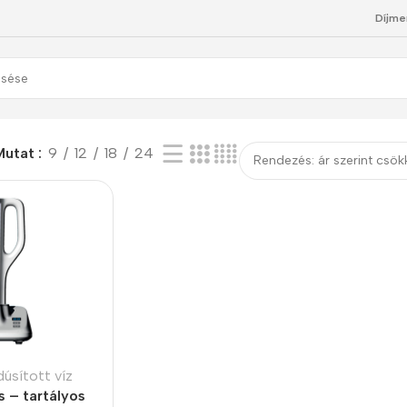
Díjme
ek
Mutat
9
12
18
24
úsított víz
s – tartályos