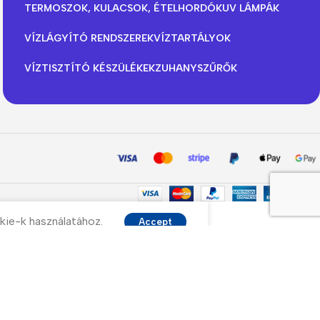
TERMOSZOK, KULACSOK, ÉTELHORDÓK
UV LÁMPÁK
VÍZLÁGYÍTÓ RENDSZEREK
VÍZTARTÁLYOK
VÍZTISZTÍTÓ KÉSZÜLÉKEK
ZUHANYSZŰRŐK
kie-k használatához.
Accept