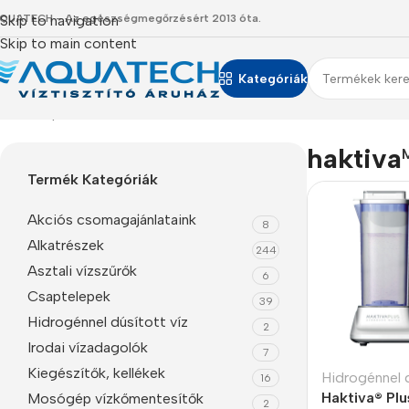
QUATECH - Az egészségmegőrzésért 2013 óta.
Skip to navigation
Skip to main content
Kategóriák
Kezdőlap
/
Termékeink
/
“haktiva” címkével rendelkező termék
haktiva
Termék Kategóriák
Akciós csomagajánlataink
8
Alkatrészek
244
Asztali vízszűrők
6
Csaptelepek
39
Hidrogénnel dúsított víz
2
Irodai vízadagolók
7
Kiegészítők, kellékek
Hidrogénnel d
16
Haktiva® Plu
Mosógép vízkőmentesítők
2