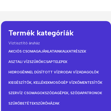
Termék kategóriák
Víztisztító áruház
The thinnest iPhone
AKCIÓS CSOMAGAJÁNLATAINK
ALKATRÉSZEK
ever
iPhone Air
ASZTALI VÍZSZŰRŐK
CSAPTELEPEK
HIDROGÉNNEL DÚSÍTOTT VÍZ
IRODAI VÍZADAGOLÓK
Buy Now
KIEGÉSZÍTŐK, KELLÉKEK
MOSÓGÉP VÍZKŐMENTESÍTŐK
SZERVÍZ CSOMAGOK
SZÓDAGÉPEK, SZÓDAPATRONOK
SZŰRŐBETÉTEK
SZŰRŐHÁZAK