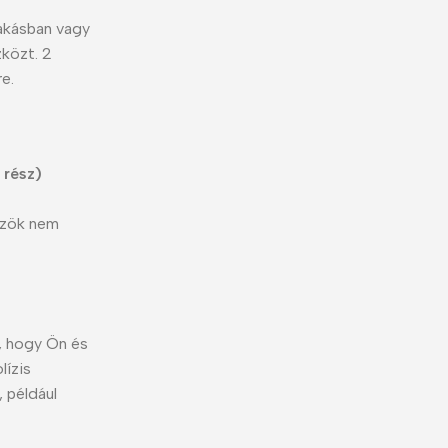
lakásban vagy
zközt. 2
e.
 rész)
özök nem
, hogy Ön és
lízis
 például