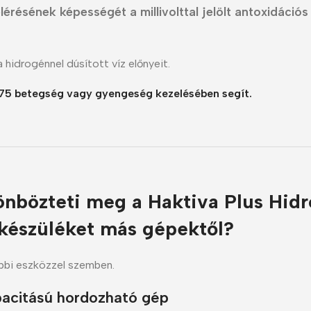
lérésének képességét a millivolttal jelölt antoxidációs
 hidrogénnel dúsított víz előnyeit.
175 betegség vagy gyengeség kezelésében segít.
önbözteti meg a Haktiva Plus Hid
készüléket más gépektől?
bbi eszközzel szemben.
acitású hordozható gép