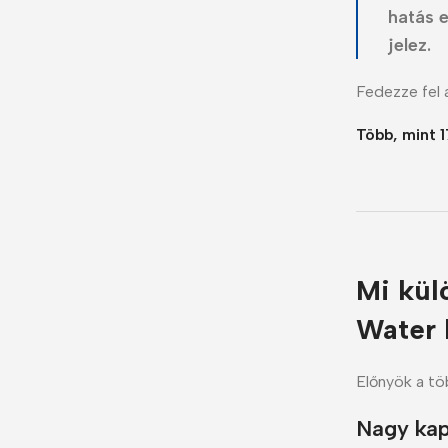
hatás e
jelez.
Fedezze fel a
Több, mint 
Mi kül
Water 
Előnyök a tö
Nagy kap