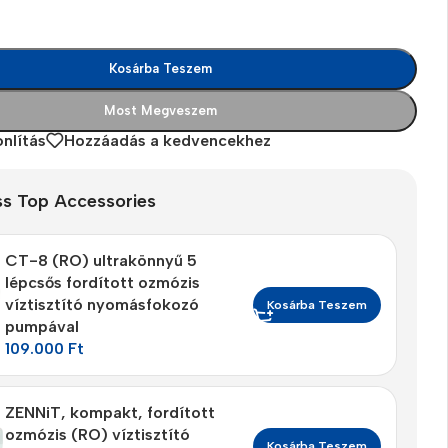
Kosárba Teszem
Most Megveszem
nlítás
Hozzáadás a kedvencekhez
ss Top Accessories
The thinnest iPhone
ever
iPhone Air
CT-8 (RO) ultrakönnyű 5
lépcsős fordított ozmózis
víztisztító nyomásfokozó
Buy Now
Kosárba Teszem
pumpával
109.000
Ft
ZENNiT, kompakt, fordított
ozmózis (RO) víztisztító
Kosárba Teszem