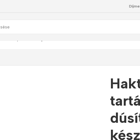
Díjme
– tartályos hirdrogénnel dúsított víz előállító készülék
Hakt
tart
dúsít
kész