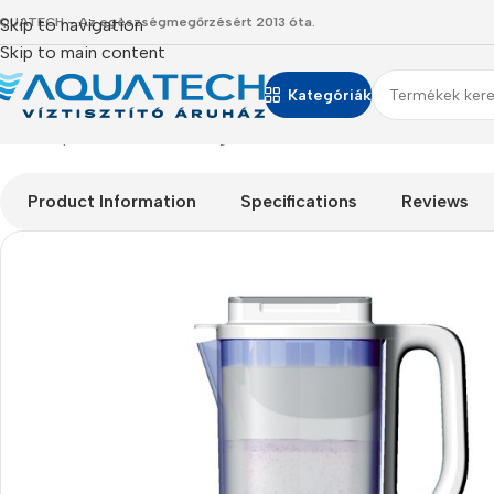
QUATECH - Az egészségmegőrzésért 2013 óta.
Skip to navigation
Skip to main content
Kategóriák
Kezdőlap
/
Termékeink
/
Hidrogénnel dúsított víz
/
Haktiva® Plus 
Product Information
Specifications
Reviews