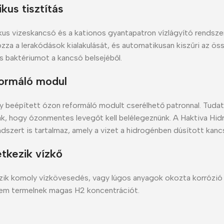
kus tisztítás
us vizeskancsó és a kationos gyantapatron vízlágyító rendsze
za a lerakódások kialakulását, és automatikusan kiszűri az ös
 baktériumot a kancsó belsejéből.
ormáló modul
y beépített ózon reformáló modult cserélhető patronnal. Tuda
k, hogy ózonmentes levegőt kell belélegeznünk. A Haktiva Hi
ndszert is tartalmaz, amely a vizet a hidrogénben dúsított kancs
tkezik vízkő
zik komoly vízkövesedés, vagy lúgos anyagok okozta korrózió
em termelnek magas H2 koncentrációt.