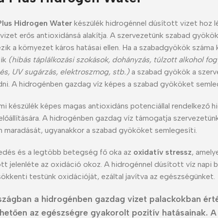
Plus Hidrogen Water
készülék hidrogénnel dúsított vizet hoz lé
izet erős antioxidánsá alakítja. A szervezetünk szabad gyökök
zik a környezet káros hatásai ellen. Ha a szabadgyökök száma 
ik
(hibás táplálkozási szokások, dohányzás, túlzott alkohol fog
s, UV sugárzás, elektroszmog, stb.)
a szabad gyökök a szerv
ni. A hidrogénben gazdag víz képes a szabad gyököket semleg
lmi készülék képes magas antioxidáns potenciállal rendelkező h
 előállítására. A hidrogénben gazdag víz támogatja szervezetünk
 maradását, ugyanakkor a szabad gyököket semlegesíti.
edés és a legtöbb betegség fő oka az
oxidatív stressz
, amely
tt jelenléte az oxidáció okoz. A hidrogénnel dúsított víz napi b
sökkenti testünk oxidációját, ezáltal javítva az egészségünket.
szágban a hidrogénben gazdag vizet palackokban érté
hetően az egészségre gyakorolt pozitív hatásainak. A 