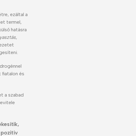
tre, ezáltal a
et termel,
külső hatásra
yasztás,
ezetet
esíteni.
idrogénnel
 fiatalon és
et a szabad
evitele
kesítik,
pozitív