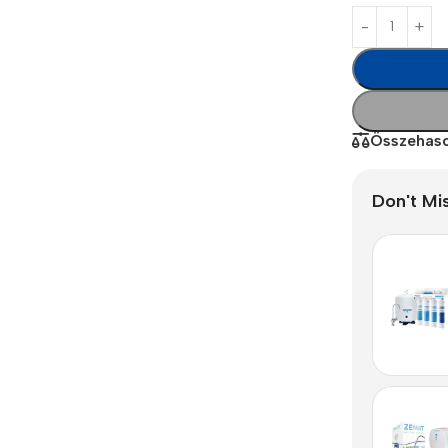
Polycarbonate protector
Mains chargers
Covers For Phones
Data cables
Wireless chargers
Cavers-overlays
Összehaso
Covers-cases
Don't Mi