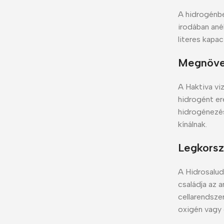
A hidrogénbe
irodában ané
literes kapa
Megnövek
A Haktiva vi
hidrogént ere
hidrogénezé
kínálnak.
Legkorsz
A Hidrosalud
családja az 
cellarendsze
oxigén vagy 