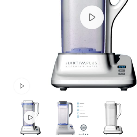
Smartphones
Watch video
Apple
Samsung
Google
Nokia
Motorola