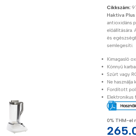
Cikkszám:
9
Haktiva Plu
antioxidáns p
előállítására
és egészségb
semlegesíti.
Kimagasló ox
Könnyű karba
Szűrt vagy R
Power Banks
Headphones
Ne használja 
Fordított pol
Baseus
In-ear headphones
Elektronikus
Remax
Wired headphones
Hoco
Wireless headphon
0% THM-el m
Screen Protectors
Bluetooth headsets
265.
Power Devices
Tempered glass