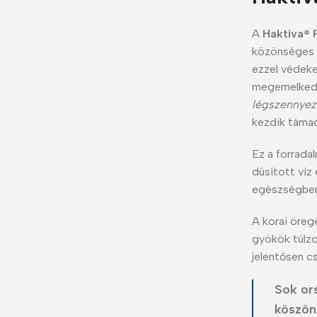
A
Haktiva® 
közönséges v
ezzel védeke
megemelked
légszennyezé
kezdik támad
Ez a forrada
dúsított víz
egészségben
A korai öreg
gyökök túlzo
jelentősen c
Sok or
köszön