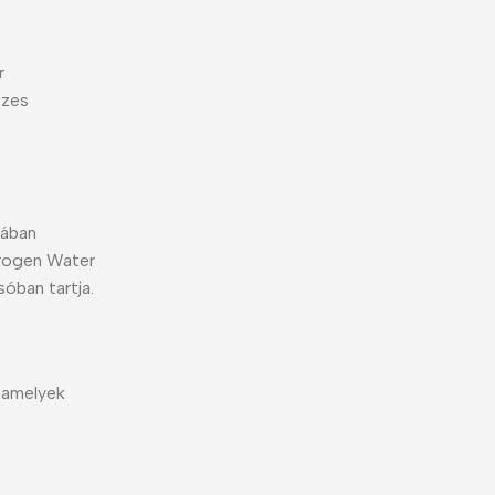
r
szes
tában
drogen Water
óban tartja.
 amelyek