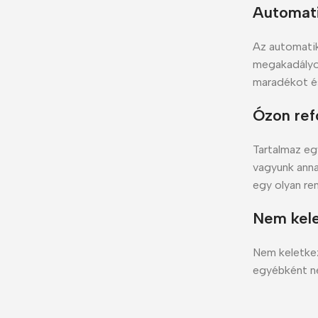
Automati
Az automatik
megakadályoz
maradékot és
Ózon ref
Tartalmaz eg
vagyunk anna
egy olyan re
Nem kele
Nem keletke
egyébként n