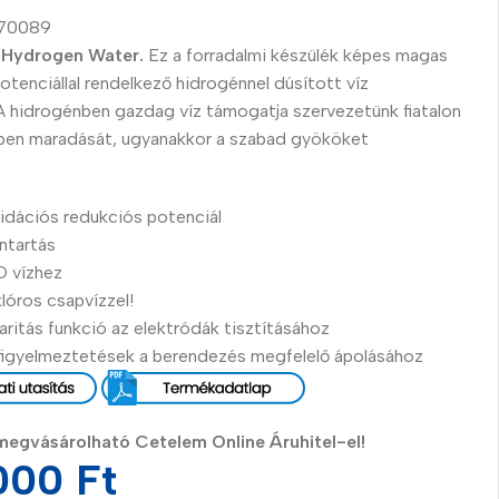
70089
s Hydrogen Water.
Ez a forradalmi készülék képes magas
otenciállal rendelkező hidrogénnel dúsított víz
. A hidrogénben gazdag víz támogatja szervezetünk fiatalon
en maradását, ugyanakkor a szabad gyököket
idációs redukciós potenciál
ntartás
O vízhez
klóros csapvízzel!
aritás funkció az elektródák tisztításához
 figyelmeztetések a berendezés megfelelő ápolásához
es
egvásárolható Cetelem Online Áruhitel-el!
000
Ft