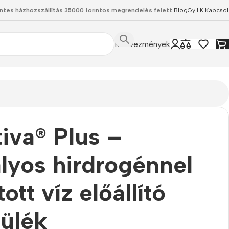
ntes házhozszállítás 35000 forintos megrendelés felett.
Blog
Gy.I.K.
Kapcsol
Kedvezmények
iva® Plus –
ályos hirdrogénnel
ott víz előállító
ülék