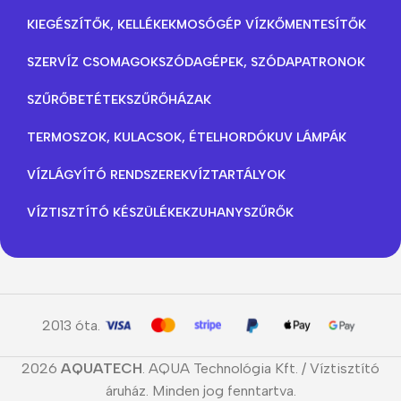
KIEGÉSZÍTŐK, KELLÉKEK
MOSÓGÉP VÍZKŐMENTESÍTŐK
SZERVÍZ CSOMAGOK
SZÓDAGÉPEK, SZÓDAPATRONOK
SZŰRŐBETÉTEK
SZŰRŐHÁZAK
TERMOSZOK, KULACSOK, ÉTELHORDÓK
UV LÁMPÁK
VÍZLÁGYÍTÓ RENDSZEREK
VÍZTARTÁLYOK
VÍZTISZTÍTÓ KÉSZÜLÉKEK
ZUHANYSZŰRŐK
2013 óta.
2026
AQUATECH
. AQUA Technológia Kft. / Víztisztító
áruház. Minden jog fenntartva.