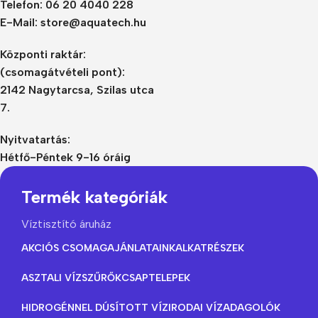
Telefon: 06 20 4040 228
E-Mail: store@aquatech.hu
Központi raktár:
(csomagátvételi pont):
2142 Nagytarcsa, Szilas utca
7.
Nyitvatartás:
Hétfő-Péntek 9-16 óráig
Termék kategóriák
Víztisztító áruház
AKCIÓS CSOMAGAJÁNLATAINK
ALKATRÉSZEK
ASZTALI VÍZSZŰRŐK
CSAPTELEPEK
HIDROGÉNNEL DÚSÍTOTT VÍZ
IRODAI VÍZADAGOLÓK