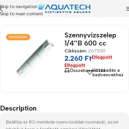
Skip to navigation
Skip to main content
Kezdőlap
/
Termékeink
/
Alkatrészek
/
Folyás szabályzók
Szennyvízszelep
RENDELÉSRE
1/4″B 600 cc
Cikkszám:
267200
2.260
Ft
Elfogyott
Elfogyott
Hozzáadás a
Összehasonlítás
kedvencekhez
Description
Beállítja az RO membrán nyersvízoldali nyomását, ezzel