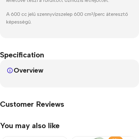
lehetővé teszi a fordított ozmózis létrejöttét.
A 600 cc jelű szennyvízszelep 600 cm
/perc áteresztő
3
képességű.
Specification
Overview
Customer Reviews
You may also like