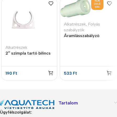
REN
DELÉ
SRE
Alkatrészek
,
Folyás
szabályzók
Áramlásszabályzó
insert style, 0.3LPM
Alkatrészek
2″ szimpla tartó bilincs
190
Ft
533
Ft
Tartalom
Ügyfélszolgálat: