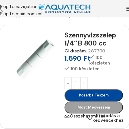
Skip to navigation
Skip to main content
Kezdőlap
/
Termékeink
/
Alkatrészek
/
Folyás szabályzók
Szennyvizszelep
1/4″B 800 cc
Cikkszám:
267300
1.590
Ft
100
készleten
100 készleten
Kosárba Teszem
Most Megveszem
Hozzáadás a
Összehasonlítás
kedvencekhez