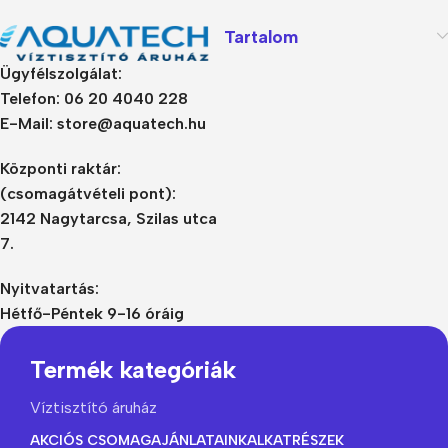
Tartalom
Ügyfélszolgálat:
Telefon: 06 20 4040 228
E-Mail: store@aquatech.hu
Központi raktár:
(csomagátvételi pont):
2142 Nagytarcsa, Szilas utca
7.
Nyitvatartás:
Hétfő-Péntek 9-16 óráig
Termék kategóriák
Víztisztító áruház
AKCIÓS CSOMAGAJÁNLATAINK
ALKATRÉSZEK