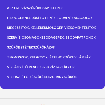
ASZTALI VÍZSZŰRŐK
CSAPTELEPEK
HIDROGÉNNEL DÚSÍTOTT VÍZ
IRODAI VÍZADAGOLÓK
KIEGÉSZÍTŐK, KELLÉKEK
MOSÓGÉP VÍZKŐMENTESÍTŐK
SZERVÍZ CSOMAGOK
SZÓDAGÉPEK, SZÓDAPATRONOK
SZŰRŐBETÉTEK
SZŰRŐHÁZAK
TERMOSZOK, KULACSOK, ÉTELHORDÓK
UV LÁMPÁK
VÍZLÁGYÍTÓ RENDSZEREK
VÍZTARTÁLYOK
VÍZTISZTÍTÓ KÉSZÜLÉKEK
ZUHANYSZŰRŐK