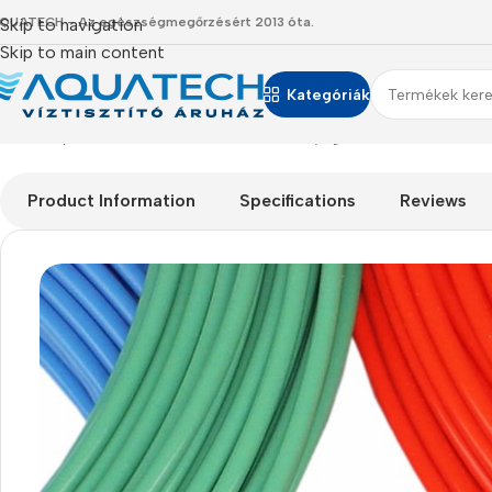
QUATECH - Az egészségmegőrzésért 2013 óta.
Skip to navigation
Skip to main content
Kategóriák
Kezdőlap
/
Termékeink
/
Alkatrészek
/
Műanyag csövek
/
LDPE 3/8 
Product Information
Specifications
Reviews