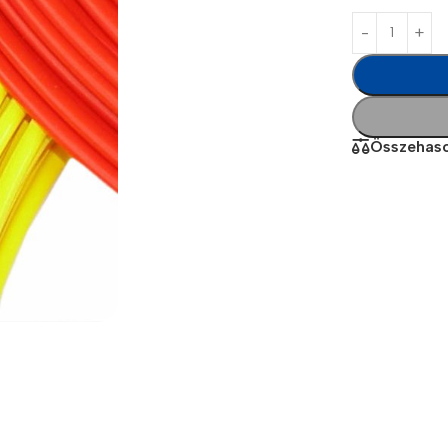
Összehaso
Power Banks
Headphones
Baseus
In-ear headphones
Remax
Wired headphones
Hoco
Wireless headphon
Screen Protectors
Bluetooth headsets
Power Devices
Tempered glass