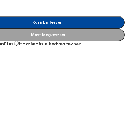
Kosárba Teszem
Most Megveszem
nlítás
Hozzáadás a kedvencekhez
es