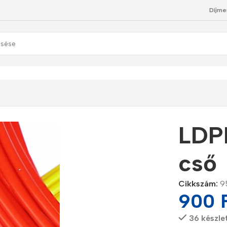
Díjme
colos fehér cső
LDPE
cső
Cikkszám:
9
900
36 készle