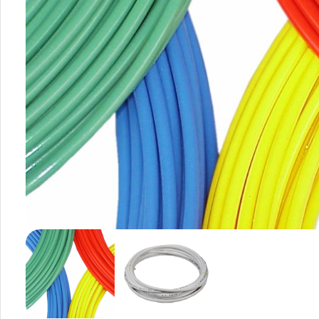
Smartphones
Apple
Samsung
Google
Nokia
Motorola