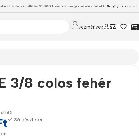
ntes házhozszállítás 35000 forintos megrendelés felett.
Blog
Gy.I.K.
Kapcsol
Kedvezmények
 3/8 colos fehér
52501
Ft
36 készleten
ten