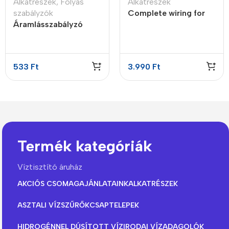
Alkatrészek
,
Folyás
Alkatrészek
szabályzók
Complete wiring for
Áramlásszabályzó
compact systems with
insert style, 3LPM
PJK-260
533
Ft
3.990
Ft
Termék kategóriák
Víztisztító áruház
AKCIÓS CSOMAGAJÁNLATAINK
ALKATRÉSZEK
ASZTALI VÍZSZŰRŐK
CSAPTELEPEK
HIDROGÉNNEL DÚSÍTOTT VÍZ
IRODAI VÍZADAGOLÓK