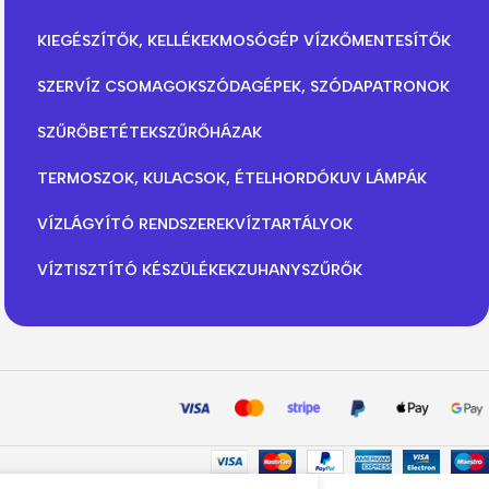
KIEGÉSZÍTŐK, KELLÉKEK
MOSÓGÉP VÍZKŐMENTESÍTŐK
SZERVÍZ CSOMAGOK
SZÓDAGÉPEK, SZÓDAPATRONOK
SZŰRŐBETÉTEK
SZŰRŐHÁZAK
TERMOSZOK, KULACSOK, ÉTELHORDÓK
UV LÁMPÁK
VÍZLÁGYÍTÓ RENDSZEREK
VÍZTARTÁLYOK
VÍZTISZTÍTÓ KÉSZÜLÉKEK
ZUHANYSZŰRŐK