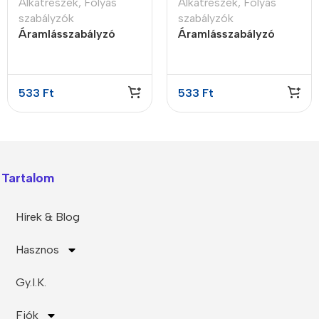
Alkatrészek
,
Folyás
Alkatrészek
,
Folyás
szabályzók
szabályzók
Áramlásszabályzó
Áramlásszabályzó
insert style, 0.5LPM
insert style, 1LPM
533
Ft
533
Ft
Tartalom
Hírek & Blog
Hasznos
Gy.I.K.
Fiók