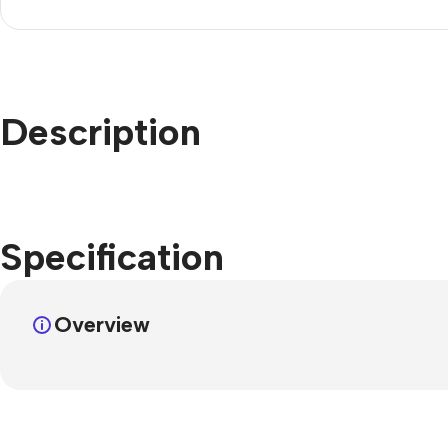
Refurbished phones
Accessories
Memory cards
Description
Stand holders
Car holders
Selfie sticks
Specification
Overview