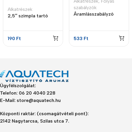
Alkatrészek
,
Folyás
szabályzók
Alkatrészek
Áramlásszabályzó
2,5″ szimpla tartó
insert style, 0.3LPM
bilincs
190
Ft
533
Ft
Ügyfélszolgálat:
Telefon: 06 20 4040 228
E-Mail: store@aquatech.hu
Központi raktár:
(csomagátvételi pont):
2142 Nagytarcsa, Szilas utca 7.