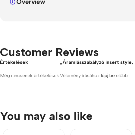
Overview
Refurbished phones
Accessories
Memory cards
Stand holders
Customer Reviews
Car holders
Értékelések
„Áramlásszabályzó insert style,
Selfie sticks
Még nincsenek értékelések.
Vélemény írásához
lépj be
előbb.
You may also like