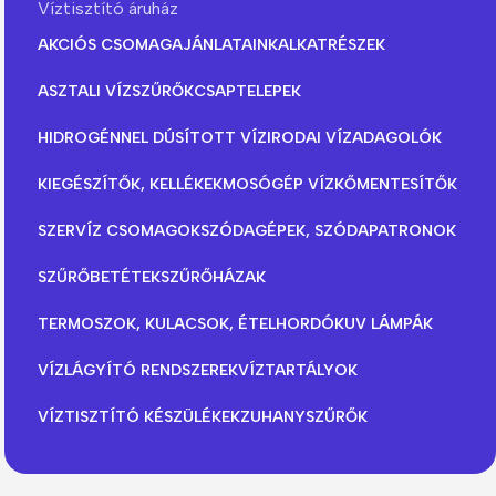
Víztisztító áruház
AKCIÓS CSOMAGAJÁNLATAINK
ALKATRÉSZEK
ASZTALI VÍZSZŰRŐK
CSAPTELEPEK
HIDROGÉNNEL DÚSÍTOTT VÍZ
IRODAI VÍZADAGOLÓK
KIEGÉSZÍTŐK, KELLÉKEK
MOSÓGÉP VÍZKŐMENTESÍTŐK
SZERVÍZ CSOMAGOK
SZÓDAGÉPEK, SZÓDAPATRONOK
SZŰRŐBETÉTEK
SZŰRŐHÁZAK
TERMOSZOK, KULACSOK, ÉTELHORDÓK
UV LÁMPÁK
VÍZLÁGYÍTÓ RENDSZEREK
VÍZTARTÁLYOK
VÍZTISZTÍTÓ KÉSZÜLÉKEK
ZUHANYSZŰRŐK