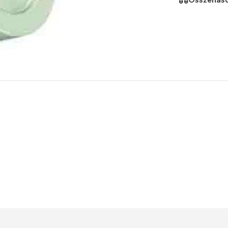
Power Banks
Headphones
Baseus
In-ear headphones
Remax
Wired headphones
Hoco
Wireless headphon
Screen Protectors
Bluetooth headsets
Power Devices
Tempered glass