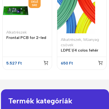
DELÉ
SRE
Alkatrészek
Frontal PCB for 2-led
Alkatrészek
,
Műanyag
RO Alison leaking
csövek
LDPE 1/4 colos fehér
cső
5.527
Ft
650
Ft
Termék kategóriák