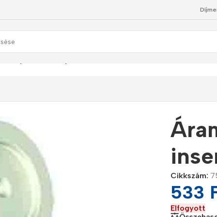
Díjme
zabályzó insert style, 0.3LPM
Ára
inse
Cikkszám:
7
533
Elfogyott
Összehaso