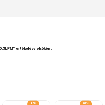
Polycarbonate protector
Mains chargers
Covers For Phones
Data cables
Wireless chargers
Cavers-overlays
Covers-cases
 0.3LPM” értékelése elsőként
REN
REN