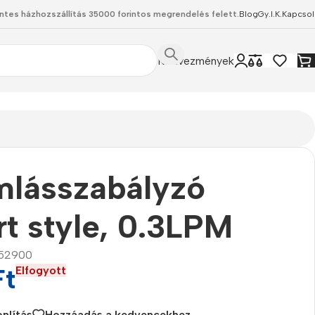
ntes házhozszállítás 35000 forintos megrendelés felett.
Blog
Gy.I.K.
Kapcsol
Kedvezmények
mlásszabályzó
rt style, 0.3LPM
52900
Ft
Elfogyott
nlítás
Hozzáadás a kedvencekhez