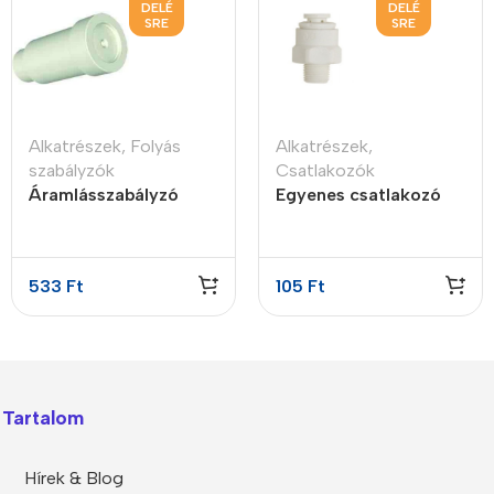
DELÉ
DELÉ
SRE
SRE
Alkatrészek
,
Folyás
Alkatrészek
,
szabályzók
Csatlakozók
Áramlásszabályzó
Egyenes csatlakozó
insert style, 1LPM
1/4″ gyors 3/8″ K
NPTF
533
Ft
105
Ft
Tartalom
Hírek & Blog