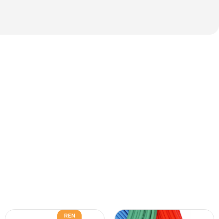
The thinnest iPhone
ever
iPhone Air
Buy Now
REN