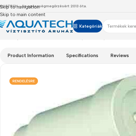
QUATECH - Az egészségmegőrzésért 2013 óta.
Skip to navigation
Skip to main content
Kategóriák
Kezdőlap
/
Termékeink
/
Alkatrészek
/
Folyás szabályzók
/
Áramláss
Product Information
Specifications
Reviews
RENDELÉSRE