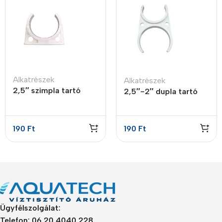
Alkatrészek
Alkatrészek
2,5″ szimpla tartó
2,5″-2″ dupla tartó
bilincs
bilincs
190
Ft
190
Ft
Ügyfélszolgálat:
Telefon: 06 20 4040 228