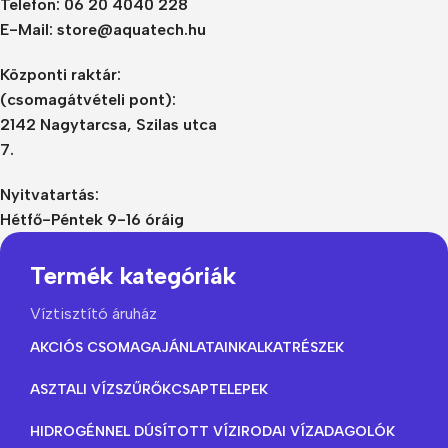
Telefon: 06 20 4040 228
E-Mail: store@aquatech.hu
Központi raktár:
(csomagátvételi pont):
2142 Nagytarcsa, Szilas utca
7.
Nyitvatartás:
Hétfő-Péntek 9-16 óráig
Termék kategóriák
Víztisztító áruház
AKCIÓS CSOMAGAJÁNLATAINK
ALKATRÉSZEK
ASZTALI VÍZSZŰRŐK
CSAPTELEPEK
HIDROGÉNNEL DÚSÍTOTT VÍZ
IRODAI VÍZADAGOLÓK