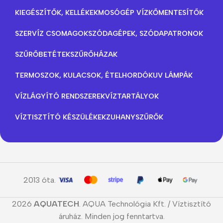
KIEGÉSZÍTŐK, KELLÉKEK
MOSÓGÉP VÍZKŐMENTESÍTŐK
SZERVÍZ CSOMAGOK
SZÓDAGÉPEK, SZÓDAPATRONOK
SZŰRŐBETÉTEK
SZŰRŐHÁZAK
TERMOSZOK, KULACSOK, ÉTELHORDÓK
UV LÁMPÁK
VÍZLÁGYÍTÓ RENDSZEREK
VÍZTARTÁLYOK
VÍZTISZTÍTÓ KÉSZÜLÉKEK
ZUHANYSZŰRŐK
2013 óta.
2026
AQUATECH
. AQUA Technológia Kft. / Víztisztító
áruház. Minden jog fenntartva.