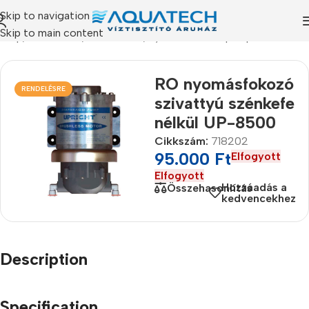
Skip to navigation
Skip to main content
őlap
/
Termékeink
/
Alkatrészek
/
Nyomásfokozó pumpák
RO nyomásfokozó
RENDELÉSRE
szivattyú szénkefe
nélkül UP-8500
Cikkszám:
718202
95.000
Ft
Elfogyott
Elfogyott
Hozzáadás a
Összehasonlítás
kedvencekhez
Description
Specification