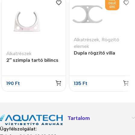
DELÉ
SRE
Alkatrészek
,
Rögzítő
elemek
Dupla rögzítő villa
Alkatrészek
víztisztító szűrőkhöz 2″
2″ szimpla tartó bilincs
x 2″
190
Ft
135
Ft
Tartalom
Ügyfélszolgálat: