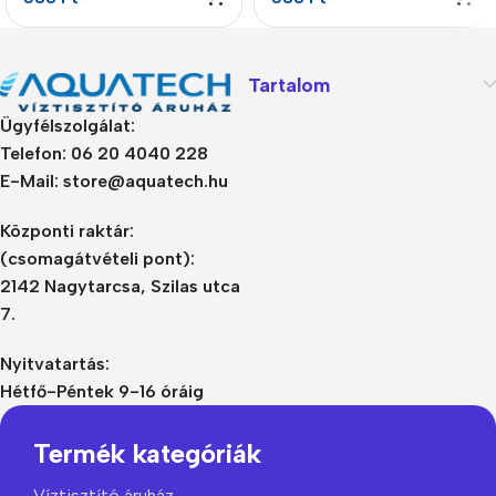
Tartalom
Ügyfélszolgálat:
Telefon: 06 20 4040 228
E-Mail: store@aquatech.hu
Központi raktár:
(csomagátvételi pont):
2142 Nagytarcsa, Szilas utca
7.
Nyitvatartás:
Hétfő-Péntek 9-16 óráig
Termék kategóriák
Víztisztító áruház