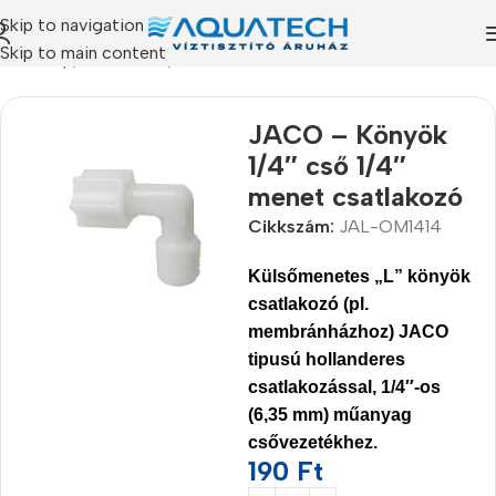
Skip to navigation
Skip to main content
Kezdőlap
/
Termékeink
/
Alkatrészek
JACO – Könyök
1/4″ cső 1/4″
menet csatlakozó
Cikkszám:
JAL-OM1414
Külsőmenetes
„L” könyök
csatlakozó
(pl.
membránházhoz) JACO
tipusú hollanderes
csatlakozással, 1/4″-os
(6,35 mm) műanyag
csővezetékhez.
190
Ft