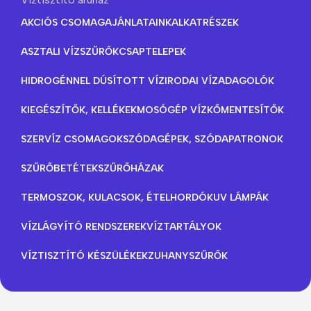
AKCIÓS CSOMAGAJÁNLATAINK
ALKATRÉSZEK
ASZTALI VÍZSZŰRŐK
CSAPTELEPEK
HIDROGÉNNEL DÚSÍTOTT VÍZ
IRODAI VÍZADAGOLÓK
KIEGÉSZÍTŐK, KELLÉKEK
MOSÓGÉP VÍZKŐMENTESÍTŐK
SZERVÍZ CSOMAGOK
SZÓDAGÉPEK, SZÓDAPATRONOK
SZŰRŐBETÉTEK
SZŰRŐHÁZAK
TERMOSZOK, KULACSOK, ÉTELHORDÓK
UV LÁMPÁK
VÍZLÁGYÍTÓ RENDSZEREK
VÍZTARTÁLYOK
VÍZTISZTÍTÓ KÉSZÜLÉKEK
ZUHANYSZŰRŐK