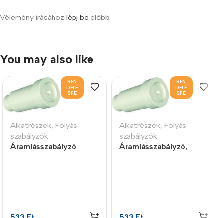
Vélemény írásához
lépj be
előbb.
You may also like
REN
REN
DELÉ
DELÉ
SRE
SRE
Alkatrészek
,
Folyás
Alkatrészek
,
Folyás
szabályzók
szabályzók
Áramlásszabályzó
Áramlásszabályzó,
insert style, 1LPM
insert style, 1.7LPM
533
Ft
533
Ft