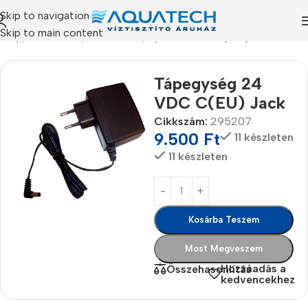
Skip to navigation
Skip to main content
őlap
/
Termékeink
/
Alkatrészek
/
Nyomásfokozó pumpák
Tápegység 24
VDC C(EU) Jack
Cikkszám:
295207
9.500
Ft
11 készleten
11 készleten
Kosárba Teszem
Most Megveszem
Hozzáadás a
Összehasonlítás
kedvencekhez