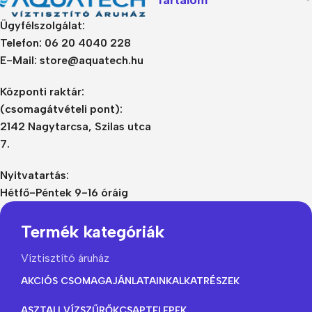
Ügyfélszolgálat:
Telefon: 06 20 4040 228
E-Mail: store@aquatech.hu
Központi raktár:
(csomagátvételi pont):
2142 Nagytarcsa, Szilas utca
7.
Nyitvatartás:
Hétfő-Péntek 9-16 óráig
Termék kategóriák
Víztisztító áruház
AKCIÓS CSOMAGAJÁNLATAINK
ALKATRÉSZEK
ASZTALI VÍZSZŰRŐK
CSAPTELEPEK