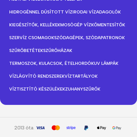
HIDROGÉNNEL DÚSÍTOTT VÍZ
IRODAI VÍZADAGOLÓK
KIEGÉSZÍTŐK, KELLÉKEK
MOSÓGÉP VÍZKŐMENTESÍTŐK
SZERVÍZ CSOMAGOK
SZÓDAGÉPEK, SZÓDAPATRONOK
SZŰRŐBETÉTEK
SZŰRŐHÁZAK
TERMOSZOK, KULACSOK, ÉTELHORDÓK
UV LÁMPÁK
VÍZLÁGYÍTÓ RENDSZEREK
VÍZTARTÁLYOK
VÍZTISZTÍTÓ KÉSZÜLÉKEK
ZUHANYSZŰRŐK
2013 óta.